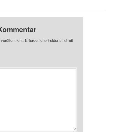
unpolitisch und
naiv?
 Kommentar
veröffentlicht.
Erforderliche Felder sind mit