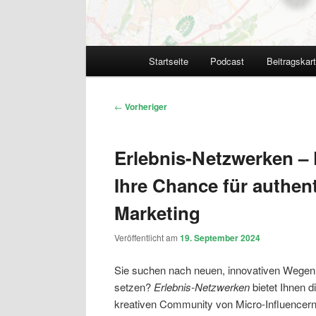
Hauptmenü
Startseite
Podcast
Beitragskar
Beitragsnavigation
←
Vorheriger
Erlebnis-Netzwerken –
Ihre Chance für authent
Marketing
Veröffentlicht am
19. September 2024
Sie suchen nach neuen, innovativen Wegen,
setzen?
Erlebnis-Netzwerken
bietet Ihnen d
kreativen Community von Micro-Influencern