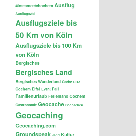
Ausflug
#instameetchochem
Ausflugsziel
Ausflugsziele bis
50 Km von Köln
Ausflugsziele bis 100 Km
von Köln
Bergisches
Bergisches Land
Bergisches Wanderland
Cache
CiTo
Fail
Cochem
Eifel
Event
Familienurlaub
Ferienland Cochem
Geocache
Gastronomie
Geocachen
Geocaching
Geocaching.com
Groundspeak
Kultur
Jagd