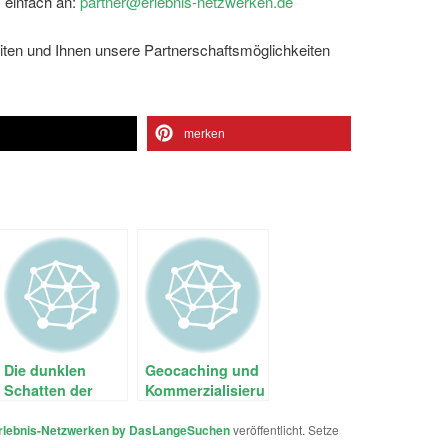
s einfach an:
partner@erlebnis-netzwerken.de
ten und Ihnen unsere Partnerschaftsmöglichkeiten
n
merken
Die dunklen
Geocaching und
Schatten der
Kommerzialisierung
Vergangenheit
oder völlig
rlebnis-Netzwerken by DasLangeSuchen
veröffentlicht. Setze