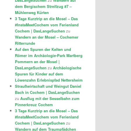
DasLangeSuchen
zu
Wandern auf
dem Bergischem Streifzug #7 –
Mühlenweg Kürten
3 Tage Kurztrip an die Mosel – Das
#InstaMeetCochem vom Ferienland
Cochem | DasLangeSuchen
zu
Wandern an der Mosel – Cochemer
Ritterrunde
Auf den Spuren der Kelten und
Römer im Archäologie-Park Martberg
Pommern an der Mosel |
DasLangeSuchen
zu
Archäologische
Spuren für Kinder auf dem
Löwenzahn Erlebnispfad Nettersheim
Straußwirtschaft und Weingut Daniel
Bach in Cochem | DasLangeSuchen
zu
Ausflug mit der Sesselbahn zum
Pinnerkreuz Cochem
3 Tage Kurztrip an die Mosel – Das
#InstaMeetCochem vom Ferienland
Cochem | DasLangeSuchen
zu
Wandern auf dem Traumpfädchen