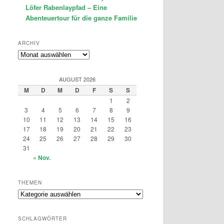
Löfer Rabenlaypfad – Eine
Abenteuertour für die ganze Familie
ARCHIV
Archiv
AUGUST 2026
M
D
M
D
F
S
S
1
2
3
4
5
6
7
8
9
10
11
12
13
14
15
16
17
18
19
20
21
22
23
24
25
26
27
28
29
30
31
« Nov.
THEMEN
Themen
SCHLAGWÖRTER