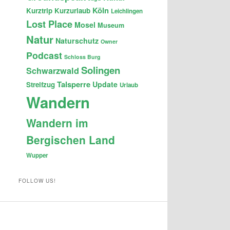
Köln
Kurztrip
Kurzurlaub
Leichlingen
Lost Place
Mosel
Museum
Natur
Naturschutz
Owner
Podcast
Schloss Burg
Solingen
Schwarzwald
Talsperre
Update
Streifzug
Urlaub
Wandern
Wandern im
Bergischen Land
Wupper
FOLLOW US!