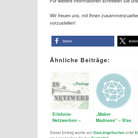
Für weitere Informationen schreiben Sie un
Wir freuen uns, mit Ihnen zusammenzuarbei
vorzustellen!
teilen
teile
Ähnliche Beiträge:
Erlebnis-
„Maker
Netzwerken –
Madness“ – Was
Info für
ist das?
Creatoren und
Dieser Eintrag wurde von
DasLangeSuchen
unter
E
ein Lesezeichen für den
Permalink
.