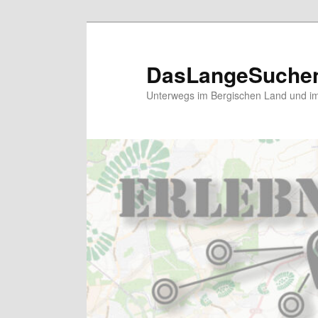
Zum
primären
Inhalt
DasLangeSuche
springen
Unterwegs im Bergischen Land und im 