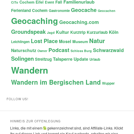
Familienurlaub
Fail
Cochem
Eifel
Event
CiTo
Geocache
Ferienland Cochem
Gastronomie
Geocachen
Geocaching
Geocaching.com
Groundspeak
Kultur
Köln
Kurztrip
Kurzurlaub
Jagd
Natur
Lost Place
Mosel
Museum
Leichlingen
Podcast
Schwarzwald
Naturschutz
Owner
Schloss Burg
Solingen
Talsperre
Update
Streifzug
Urlaub
Wandern
Wandern im Bergischen Land
Wupper
FOLLOW US!
HINWEIS ZUR OFFENLEGUNG
Links, die mit einem
gekennzeichnet sind, sind Affiliate-Links. Klickt
Ihr auf diesen Link und kommt ein Kauf zustande, erhalten wir eine