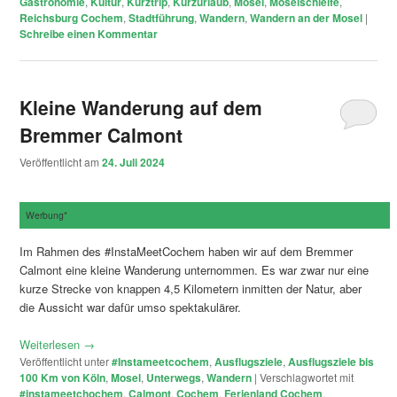
Gastronomie
,
Kultur
,
Kurztrip
,
Kurzurlaub
,
Mosel
,
Moselschleife
,
Reichsburg Cochem
,
Stadtführung
,
Wandern
,
Wandern an der Mosel
|
Schreibe einen Kommentar
Kleine Wanderung auf dem
Bremmer Calmont
Veröffentlicht am
24. Juli 2024
Werbung*
Im Rahmen des #InstaMeetCochem haben wir auf dem Bremmer
Calmont eine kleine Wanderung unternommen. Es war zwar nur eine
kurze Strecke von knappen 4,5 Kilometern inmitten der Natur, aber
die Aussicht war dafür umso spektakulärer.
Weiterlesen
→
Veröffentlicht unter
#Instameetcochem
,
Ausflugsziele
,
Ausflugsziele bis
100 Km von Köln
,
Mosel
,
Unterwegs
,
Wandern
|
Verschlagwortet mit
#instameetchochem
,
Calmont
,
Cochem
,
Ferienland Cochem
,