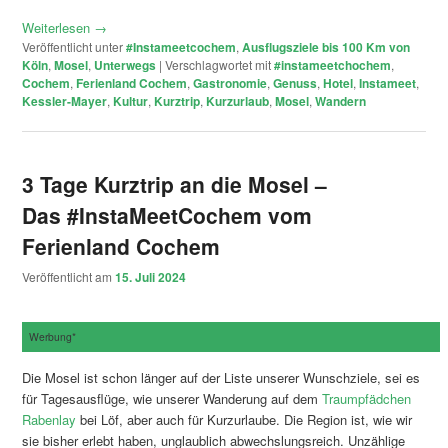
Weiterlesen
→
Veröffentlicht unter
#Instameetcochem
,
Ausflugsziele bis 100 Km von
Köln
,
Mosel
,
Unterwegs
|
Verschlagwortet mit
#instameetchochem
,
Cochem
,
Ferienland Cochem
,
Gastronomie
,
Genuss
,
Hotel
,
Instameet
,
Kessler-Mayer
,
Kultur
,
Kurztrip
,
Kurzurlaub
,
Mosel
,
Wandern
3 Tage Kurztrip an die Mosel –
Das #InstaMeetCochem vom
Ferienland Cochem
Veröffentlicht am
15. Juli 2024
Werbung*
Die Mosel ist schon länger auf der Liste unserer Wunschziele, sei es
für Tagesausflüge, wie unserer Wanderung auf dem
Traumpfädchen
Rabenlay
bei Löf, aber auch für Kurzurlaube. Die Region ist, wie wir
sie bisher erlebt haben, unglaublich abwechslungsreich. Unzählige