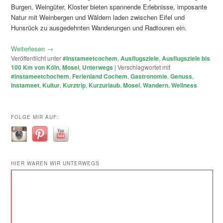
Burgen, Weingüter, Kloster bieten spannende Erlebnisse, imposante
Natur mit Weinbergen und Wäldern laden zwischen Eifel und
Hunsrück zu ausgedehnten Wanderungen und Radtouren ein.
Weiterlesen
→
Veröffentlicht unter
#Instameetcochem
,
Ausflugsziele
,
Ausflugsziele bis
100 Km von Köln
,
Mosel
,
Unterwegs
|
Verschlagwortet mit
#instameetchochem
,
Ferienland Cochem
,
Gastronomie
,
Genuss
,
Instameet
,
Kultur
,
Kurztrip
,
Kurzurlaub
,
Mosel
,
Wandern
,
Wellness
FOLGE MIR AUF:
HIER WAREN WIR UNTERWEGS