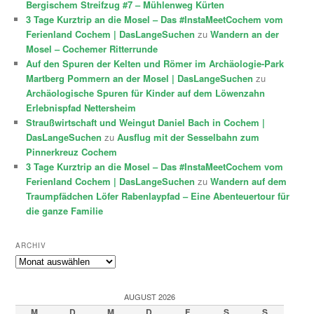
Bergischem Streifzug #7 – Mühlenweg Kürten
3 Tage Kurztrip an die Mosel – Das #InstaMeetCochem vom
Ferienland Cochem | DasLangeSuchen
zu
Wandern an der
Mosel – Cochemer Ritterrunde
Auf den Spuren der Kelten und Römer im Archäologie-Park
Martberg Pommern an der Mosel | DasLangeSuchen
zu
Archäologische Spuren für Kinder auf dem Löwenzahn
Erlebnispfad Nettersheim
Straußwirtschaft und Weingut Daniel Bach in Cochem |
DasLangeSuchen
zu
Ausflug mit der Sesselbahn zum
Pinnerkreuz Cochem
3 Tage Kurztrip an die Mosel – Das #InstaMeetCochem vom
Ferienland Cochem | DasLangeSuchen
zu
Wandern auf dem
Traumpfädchen Löfer Rabenlaypfad – Eine Abenteuertour für
die ganze Familie
ARCHIV
Archiv
AUGUST 2026
M
D
M
D
F
S
S