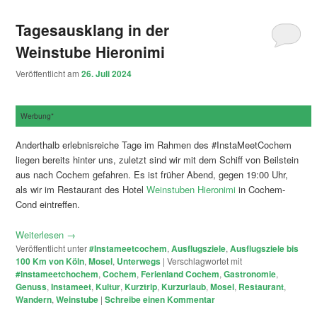
Tagesausklang in der
Weinstube Hieronimi
Veröffentlicht am
26. Juli 2024
Werbung*
Anderthalb erlebnisreiche Tage im Rahmen des #InstaMeetCochem
liegen bereits hinter uns, zuletzt sind wir mit dem Schiff von Beilstein
aus nach Cochem gefahren. Es ist früher Abend, gegen 19:00 Uhr,
als wir im Restaurant des Hotel
Weinstuben Hieronimi
in Cochem-
Cond eintreffen.
Weiterlesen
→
Veröffentlicht unter
#Instameetcochem
,
Ausflugsziele
,
Ausflugsziele bis
100 Km von Köln
,
Mosel
,
Unterwegs
|
Verschlagwortet mit
#instameetchochem
,
Cochem
,
Ferienland Cochem
,
Gastronomie
,
Genuss
,
Instameet
,
Kultur
,
Kurztrip
,
Kurzurlaub
,
Mosel
,
Restaurant
,
Wandern
,
Weinstube
|
Schreibe einen Kommentar