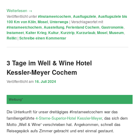
Weiterlesen
→
Veröffentlicht unter
#Instameetcochem
,
Ausflugsziele
,
Ausflugsziele bis
100 Km von Köln
,
Mosel
,
Unterwegs
|
Verschlagwortet mit
#instameetchochem
,
Ausstellung
,
Ferienland Cochem
,
Gastronomie
,
Instameet
,
Kalter Krieg
,
Kultur
,
Kurztrip
,
Kurzurlaub
,
Mosel
,
Museum
,
Relikt
|
Schreibe einen Kommentar
3 Tage im Well & Wine Hotel
Kessler-Meyer Cochem
Veröffentlicht am
16. Juli 2024
Werbung*
Die Unterkunft für unser dreitägiges #Instameetcochem war das
familiengeführte
4-Sterne-Superior-Hotel Kessler-Meyer
, das sich dem
Motto „Well & Wine“ verschrieben hat. Angekommen, schnell das
Reisegepäck aufs Zimmer gebracht und erst einmal gestaunt.