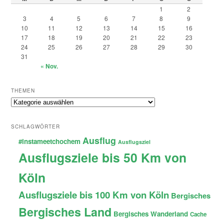
1
2
3
4
5
6
7
8
9
10
11
12
13
14
15
16
17
18
19
20
21
22
23
24
25
26
27
28
29
30
31
« Nov.
THEMEN
Themen
SCHLAGWÖRTER
Ausflug
#instameetchochem
Ausflugsziel
Ausflugsziele bis 50 Km von
Köln
Ausflugsziele bis 100 Km von Köln
Bergisches
Bergisches Land
Bergisches Wanderland
Cache