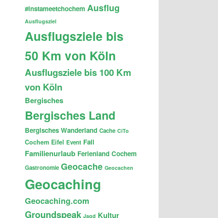
Ausflug
#instameetchochem
Ausflugsziel
Ausflugsziele bis
50 Km von Köln
Ausflugsziele bis 100 Km
von Köln
Bergisches
Bergisches Land
Bergisches Wanderland
Cache
CiTo
Fail
Cochem
Eifel
Event
Familienurlaub
Ferienland Cochem
Geocache
Gastronomie
Geocachen
Geocaching
Geocaching.com
Groundspeak
Kultur
Jagd