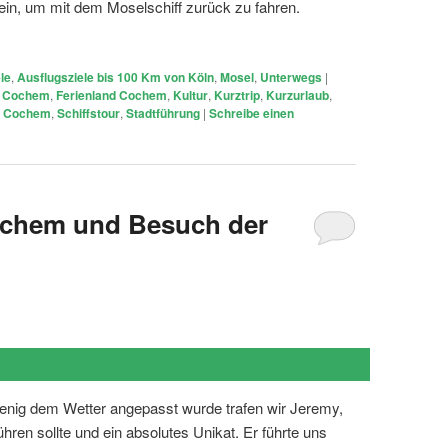
ein, um mit dem Moselschiff zurück zu fahren.
le
,
Ausflugsziele bis 100 Km von Köln
,
Mosel
,
Unterwegs
|
,
Cochem
,
Ferienland Cochem
,
Kultur
,
Kurztrip
,
Kurzurlaub
,
g Cochem
,
Schiffstour
,
Stadtführung
|
Schreibe einen
ochem und Besuch der
ig dem Wetter angepasst wurde trafen wir Jeremy,
ren sollte und ein absolutes Unikat. Er führte uns