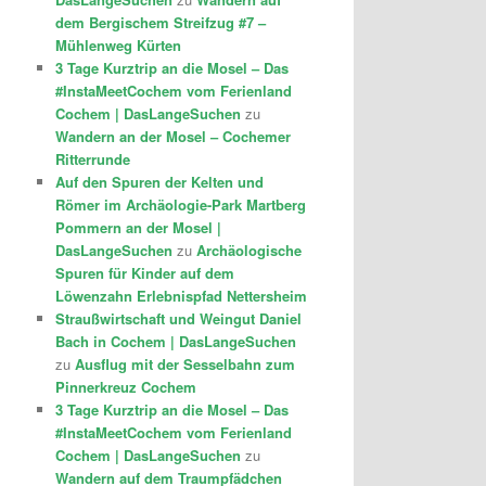
dem Bergischem Streifzug #7 –
Mühlenweg Kürten
3 Tage Kurztrip an die Mosel – Das
#InstaMeetCochem vom Ferienland
Cochem | DasLangeSuchen
zu
Wandern an der Mosel – Cochemer
Ritterrunde
Auf den Spuren der Kelten und
Römer im Archäologie-Park Martberg
Pommern an der Mosel |
DasLangeSuchen
zu
Archäologische
Spuren für Kinder auf dem
Löwenzahn Erlebnispfad Nettersheim
Straußwirtschaft und Weingut Daniel
Bach in Cochem | DasLangeSuchen
zu
Ausflug mit der Sesselbahn zum
Pinnerkreuz Cochem
3 Tage Kurztrip an die Mosel – Das
#InstaMeetCochem vom Ferienland
Cochem | DasLangeSuchen
zu
Wandern auf dem Traumpfädchen