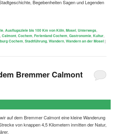
 Stadtgeschichte, Begebenheiten Sagen und Legenden
le
,
Ausflugsziele bis 100 Km von Köln
,
Mosel
,
Unterwegs
,
,
Calmont
,
Cochem
,
Ferienland Cochem
,
Gastronomie
,
Kultur
,
sburg Cochem
,
Stadtführung
,
Wandern
,
Wandern an der Mosel
|
 dem Bremmer Calmont
ir auf dem Bremmer Calmont eine kleine Wanderung
trecke von knappen 4,5 Kilometern inmitten der Natur,
ärer.