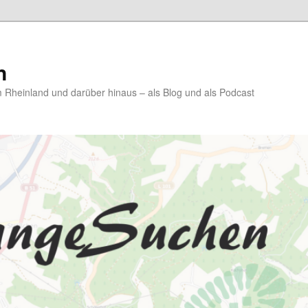
n
Rheinland und darüber hinaus – als Blog und als Podcast