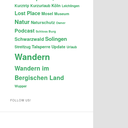
Köln
Kurztrip
Kurzurlaub
Leichlingen
Lost Place
Mosel
Museum
Natur
Naturschutz
Owner
Podcast
Schloss Burg
Solingen
Schwarzwald
Talsperre
Update
Streifzug
Urlaub
Wandern
Wandern im
Bergischen Land
Wupper
FOLLOW US!