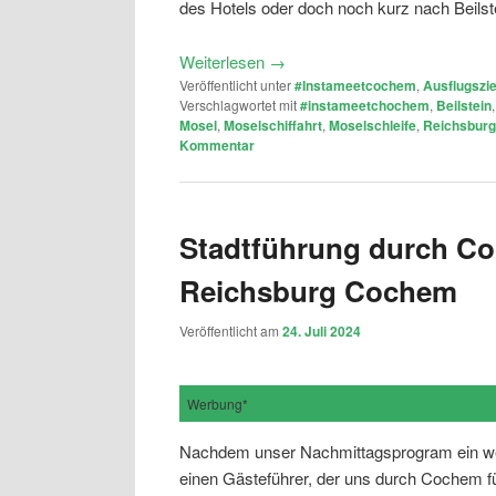
des Hotels oder doch noch kurz nach Beilst
Weiterlesen
→
Veröffentlicht unter
#Instameetcochem
,
Ausflugszie
Verschlagwortet mit
#instameetchochem
,
Beilstein
Mosel
,
Moselschiffahrt
,
Moselschleife
,
Reichsbur
Kommentar
Stadtführung durch C
Reichsburg Cochem
Veröffentlicht am
24. Juli 2024
Werbung*
Nachdem unser Nachmittagsprogram ein wen
einen Gästeführer, der uns durch Cochem füh