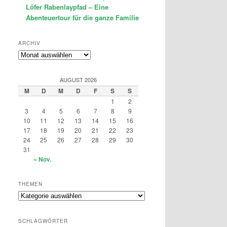
Löfer Rabenlaypfad – Eine
Abenteuertour für die ganze Familie
ARCHIV
Archiv
AUGUST 2026
M
D
M
D
F
S
S
1
2
3
4
5
6
7
8
9
10
11
12
13
14
15
16
17
18
19
20
21
22
23
24
25
26
27
28
29
30
31
« Nov.
THEMEN
Themen
SCHLAGWÖRTER