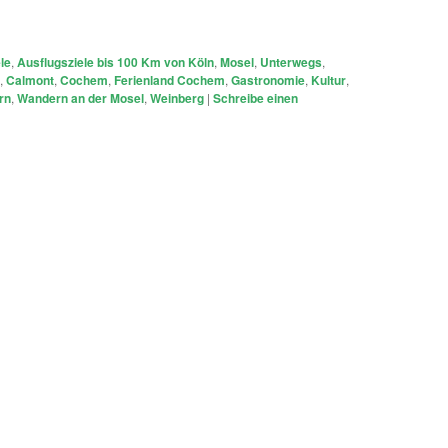
le
,
Ausflugsziele bis 100 Km von Köln
,
Mosel
,
Unterwegs
,
,
Calmont
,
Cochem
,
Ferienland Cochem
,
Gastronomie
,
Kultur
,
rn
,
Wandern an der Mosel
,
Weinberg
|
Schreibe einen