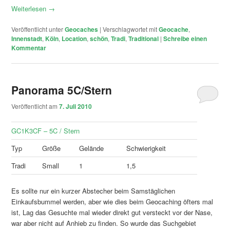
Weiterlesen
→
Veröffentlicht unter
Geocaches
|
Verschlagwortet mit
Geocache
,
Innenstadt
,
Köln
,
Location
,
schön
,
Tradi
,
Traditional
|
Schreibe einen
Kommentar
Panorama 5C/Stern
Veröffentlicht am
7. Juli 2010
GC1K3CF – 5C / Stern
Typ
Größe
Gelände
Schwierigkeit
Tradi
Small
1
1,5
Es sollte nur ein kurzer Abstecher beim Samstäglichen
Einkaufsbummel werden, aber wie dies beim Geocaching öfters mal
ist, Lag das Gesuchte mal wieder direkt gut versteckt vor der Nase,
war aber nicht auf Anhieb zu finden. So wurde das Suchgebiet