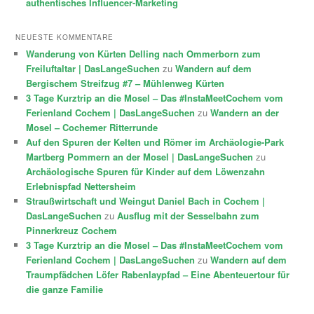
authentisches Influencer-Marketing
NEUESTE KOMMENTARE
Wanderung von Kürten Delling nach Ommerborn zum
Freiluftaltar | DasLangeSuchen
zu
Wandern auf dem
Bergischem Streifzug #7 – Mühlenweg Kürten
3 Tage Kurztrip an die Mosel – Das #InstaMeetCochem vom
Ferienland Cochem | DasLangeSuchen
zu
Wandern an der
Mosel – Cochemer Ritterrunde
Auf den Spuren der Kelten und Römer im Archäologie-Park
Martberg Pommern an der Mosel | DasLangeSuchen
zu
Archäologische Spuren für Kinder auf dem Löwenzahn
Erlebnispfad Nettersheim
Straußwirtschaft und Weingut Daniel Bach in Cochem |
DasLangeSuchen
zu
Ausflug mit der Sesselbahn zum
Pinnerkreuz Cochem
3 Tage Kurztrip an die Mosel – Das #InstaMeetCochem vom
Ferienland Cochem | DasLangeSuchen
zu
Wandern auf dem
Traumpfädchen Löfer Rabenlaypfad – Eine Abenteuertour für
die ganze Familie