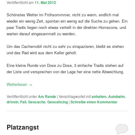
Veröffentlicht am
11. Mai 2012
Schönstes Wetter im Frühsommmer, nicht zu warm, endlich mal
wieder ein wenig Zeit, spontan ein wenig auf die Suche zu gehen. Ein
paar Tradis liegen noch etwas verteilt in der direkten Homezone, und
warten darauf eingesammelt zu werden.
Um das Cachemobil nicht zu sehr zu strapazieren, bleibt es stehen
und das Rad wird aus dem Keller geholt.
Eine kleine Runde von Dose zu Dose, 3 einfache Tradis stehen auf
der Liste und versprechen von der Lage her eine nette Abwechlung.
Weiterlesen
→
Veröffentlicht unter
Am Rande
|
Verschlagwortet mit
anhalten
,
Autobahn
,
drivein
,
Fail
,
Geocache
,
Geocahcing
|
Schreibe einen Kommentar
Platzangst