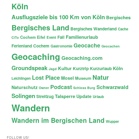
Köln
Ausflugsziele bis 100 Km von Köln
Bergisches
Bergisches Land
Bergisches Wanderland
Cache
Familienurlaub
Fail
Cochem
Eifel
Event
CiTo
Geocache
Ferienland Cochem
Gastronomie
Geocachen
Geocaching
Geocaching.com
Groundspeak
Kultur
Köln
Kurztrip
Kurzurlaub
Jagd
Natur
Lost Place
Mosel
Museum
Leichlingen
Podcast
Schwarzwald
Naturschutz
Owner
Schloss Burg
Solingen
Talsperre
Update
Streifzug
Urlaub
Wandern
Wandern im Bergischen Land
Wupper
FOLLOW US!