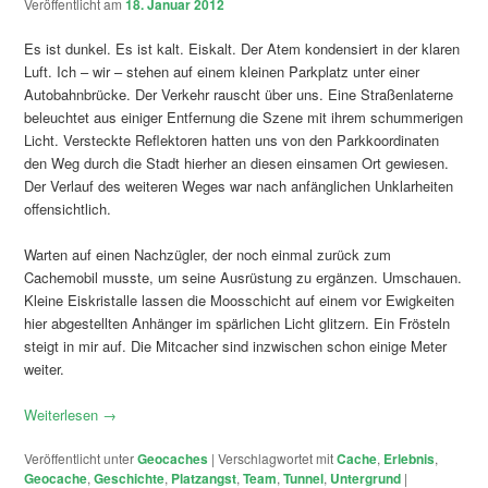
Veröffentlicht am
18. Januar 2012
Es ist dunkel. Es ist kalt. Eiskalt. Der Atem kondensiert in der klaren
Luft. Ich – wir – stehen auf einem kleinen Parkplatz unter einer
Autobahnbrücke. Der Verkehr rauscht über uns. Eine Straßenlaterne
beleuchtet aus einiger Entfernung die Szene mit ihrem schummerigen
Licht. Versteckte Reflektoren hatten uns von den Parkkoordinaten
den Weg durch die Stadt hierher an diesen einsamen Ort gewiesen.
Der Verlauf des weiteren Weges war nach anfänglichen Unklarheiten
offensichtlich.
Warten auf einen Nachzügler, der noch einmal zurück zum
Cachemobil musste, um seine Ausrüstung zu ergänzen. Umschauen.
Kleine Eiskristalle lassen die Moosschicht auf einem vor Ewigkeiten
hier abgestellten Anhänger im spärlichen Licht glitzern. Ein Frösteln
steigt in mir auf. Die Mitcacher sind inzwischen schon einige Meter
weiter.
Weiterlesen
→
Veröffentlicht unter
Geocaches
|
Verschlagwortet mit
Cache
,
Erlebnis
,
Geocache
,
Geschichte
,
Platzangst
,
Team
,
Tunnel
,
Untergrund
|