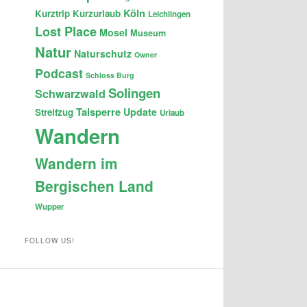
Köln
Kurztrip
Kurzurlaub
Leichlingen
Lost Place
Mosel
Museum
Natur
Naturschutz
Owner
Podcast
Schloss Burg
Solingen
Schwarzwald
Talsperre
Update
Streifzug
Urlaub
Wandern
Wandern im
Bergischen Land
Wupper
FOLLOW US!