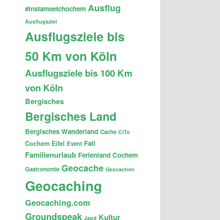
Ausflug
#instameetchochem
Ausflugsziel
Ausflugsziele bis
50 Km von Köln
Ausflugsziele bis 100 Km
von Köln
Bergisches
Bergisches Land
Bergisches Wanderland
Cache
CiTo
Fail
Cochem
Eifel
Event
Familienurlaub
Ferienland Cochem
Geocache
Gastronomie
Geocachen
Geocaching
Geocaching.com
Groundspeak
Kultur
Jagd