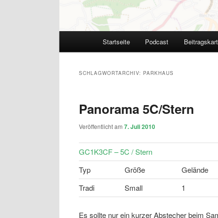
Hauptmenü
Startseite
Podcast
Beitragskar
SCHLAGWORTARCHIV:
PARKHAUS
Panorama 5C/Stern
Veröffentlicht am
7. Juli 2010
GC1K3CF – 5C / Stern
Typ
Größe
Gelände
Tradi
Small
1
Es sollte nur ein kurzer Abstecher beim S