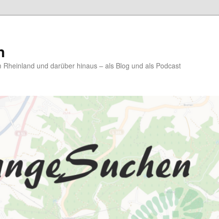
n
Rheinland und darüber hinaus – als Blog und als Podcast