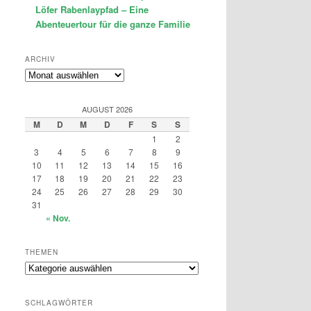
Löfer Rabenlaypfad – Eine
Abenteuertour für die ganze Familie
ARCHIV
Archiv
AUGUST 2026
M
D
M
D
F
S
S
1
2
3
4
5
6
7
8
9
10
11
12
13
14
15
16
17
18
19
20
21
22
23
24
25
26
27
28
29
30
31
« Nov.
THEMEN
Themen
SCHLAGWÖRTER