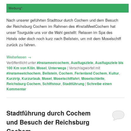
Werbung*
Nach unserer geführten Stadttour durch Cochem und dem Besuch
der Reichsburg Cochem im Rahmen des #InstaMeetCochem hat
unser Tourguide uns vor die Wahl gestellt: Relaxen im Spa des
Hotels oder doch noch kurz nach Beilstein, um mit dem Moselschiff
zurück zu fahren.
Weiterlesen
→
Veröffentlicht unter
#Instameetcochem
,
Ausflugsziele
,
Ausflugsziele bis
100 Km von Köln
,
Mosel
,
Unterwegs
|
Verschlagwortet mit
#instameetchochem
,
Beilstein
,
Cochem
,
Ferienland Cochem
,
Kultur
,
Kurztrip
,
Kurzurlaub
,
Mosel
,
Moselschiffahrt
,
Moselschleife
,
Reichsburg Cochem
,
Schiffstour
,
Stadtführung
|
Schreibe einen
Kommentar
Stadtführung durch Cochem
und Besuch der Reichsburg