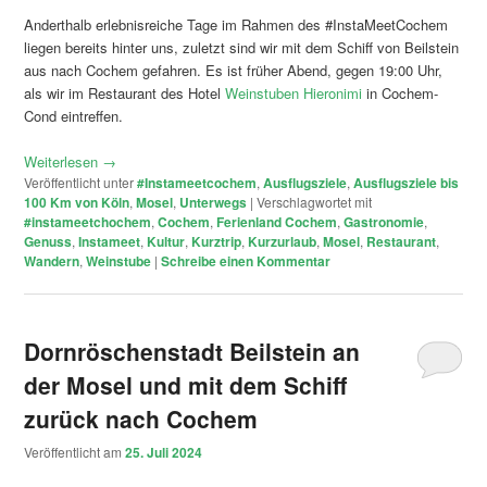
Anderthalb erlebnisreiche Tage im Rahmen des #InstaMeetCochem
liegen bereits hinter uns, zuletzt sind wir mit dem Schiff von Beilstein
aus nach Cochem gefahren. Es ist früher Abend, gegen 19:00 Uhr,
als wir im Restaurant des Hotel
Weinstuben Hieronimi
in Cochem-
Cond eintreffen.
Weiterlesen
→
Veröffentlicht unter
#Instameetcochem
,
Ausflugsziele
,
Ausflugsziele bis
100 Km von Köln
,
Mosel
,
Unterwegs
|
Verschlagwortet mit
#instameetchochem
,
Cochem
,
Ferienland Cochem
,
Gastronomie
,
Genuss
,
Instameet
,
Kultur
,
Kurztrip
,
Kurzurlaub
,
Mosel
,
Restaurant
,
Wandern
,
Weinstube
|
Schreibe einen Kommentar
Dornröschenstadt Beilstein an
der Mosel und mit dem Schiff
zurück nach Cochem
Veröffentlicht am
25. Juli 2024