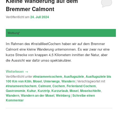
Kleine Wanderung auf dem
Bremmer Calmont
Veröffentlicht am
24. Juli 2024
Werbung*
Im Rahmen des #InstaMeetCochem haben wir auf dem Bremmer
Calmont eine kleine Wanderung unternommen. Es war zwar nur eine
kurze Strecke von knappen 4,5 Kilometern inmitten der Natur, aber
die Aussicht war dafür umso spektakulärer.
Weiterlesen
→
Veröffentlicht unter
#Instameetcochem
,
Ausflugsziele
,
Ausflugsziele bis
100 Km von Köln
,
Mosel
,
Unterwegs
,
Wandern
|
Verschlagwortet mit
#instameetchochem
,
Calmont
,
Cochem
,
Ferienland Cochem
,
Gastronomie
,
Kultur
,
Kurztrip
,
Kurzurlaub
,
Mosel
,
Moselschleife
,
Wandern
,
Wandern an der Mosel
,
Weinberg
|
Schreibe einen
Kommentar