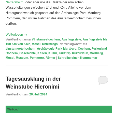
Nettersheim
, oder aber wie die Relikte der römischen
Wasserleitungen zwischen Eifel und Köln. Alleine vor dem
Hintergrund war ich gespannt auf den Archäologie-Park Martberg
Pommern, den wir im Rahmen des #instameetcochem besuchen
durften.
Weiterlesen
→
Veröffentlicht unter
#Instameetcochem
,
Ausflugsziele
,
Ausflugsziele bis
100 Km von Köln
,
Mosel
,
Unterwegs
|
Verschlagwortet mit
#instameetchochem
,
Archäologie-Park Martberg
,
Cochem
,
Ferienland
Cochem
,
Geschichte
,
Kelten
,
Kultur
,
Kurztrip
,
Kurzurlaub
,
Martberg
,
Mosel
,
Museum
,
Pommern
,
Römer
|
Schreibe einen Kommentar
Tagesausklang in der
Weinstube Hieronimi
Veröffentlicht am
26. Juli 2024
Werbung*