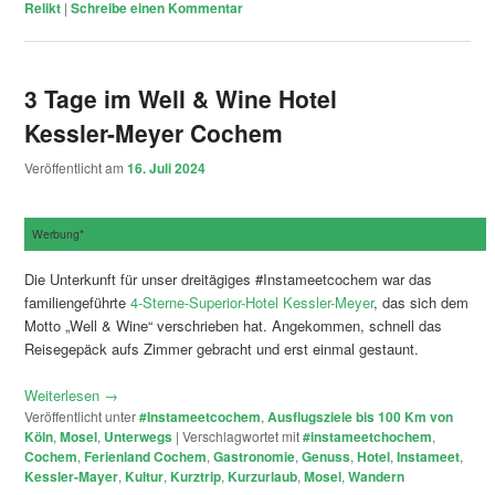
Relikt
|
Schreibe einen Kommentar
3 Tage im Well & Wine Hotel
Kessler-Meyer Cochem
Veröffentlicht am
16. Juli 2024
Werbung*
Die Unterkunft für unser dreitägiges #Instameetcochem war das
familiengeführte
4-Sterne-Superior-Hotel Kessler-Meyer
, das sich dem
Motto „Well & Wine“ verschrieben hat. Angekommen, schnell das
Reisegepäck aufs Zimmer gebracht und erst einmal gestaunt.
Weiterlesen
→
Veröffentlicht unter
#Instameetcochem
,
Ausflugsziele bis 100 Km von
Köln
,
Mosel
,
Unterwegs
|
Verschlagwortet mit
#instameetchochem
,
Cochem
,
Ferienland Cochem
,
Gastronomie
,
Genuss
,
Hotel
,
Instameet
,
Kessler-Mayer
,
Kultur
,
Kurztrip
,
Kurzurlaub
,
Mosel
,
Wandern