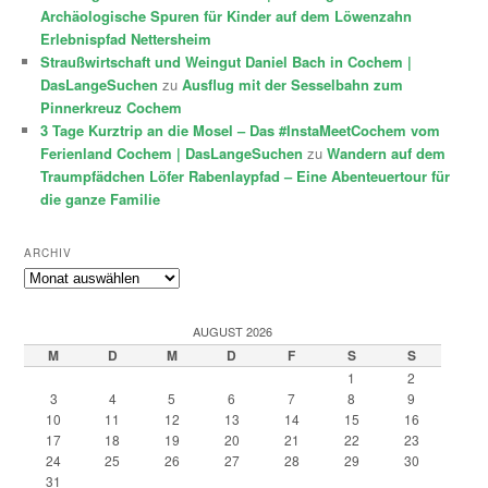
Archäologische Spuren für Kinder auf dem Löwenzahn
Erlebnispfad Nettersheim
Straußwirtschaft und Weingut Daniel Bach in Cochem |
DasLangeSuchen
zu
Ausflug mit der Sesselbahn zum
Pinnerkreuz Cochem
3 Tage Kurztrip an die Mosel – Das #InstaMeetCochem vom
Ferienland Cochem | DasLangeSuchen
zu
Wandern auf dem
Traumpfädchen Löfer Rabenlaypfad – Eine Abenteuertour für
die ganze Familie
ARCHIV
Archiv
AUGUST 2026
M
D
M
D
F
S
S
1
2
3
4
5
6
7
8
9
10
11
12
13
14
15
16
17
18
19
20
21
22
23
24
25
26
27
28
29
30
31