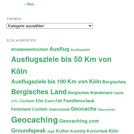
« Nov.
THEMEN
Themen
SCHLAGWÖRTER
Ausflug
#instameetchochem
Ausflugsziel
Ausflugsziele bis 50 Km von
Köln
Ausflugsziele bis 100 Km von Köln
Bergisches
Bergisches Land
Bergisches Wanderland
Cache
Familienurlaub
Fail
Cochem
Eifel
Event
CiTo
Geocache
Ferienland Cochem
Gastronomie
Geocachen
Geocaching
Geocaching.com
Groundspeak
Kultur
Köln
Kurztrip
Kurzurlaub
Jagd