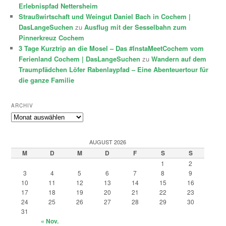
Erlebnispfad Nettersheim
Straußwirtschaft und Weingut Daniel Bach in Cochem |
DasLangeSuchen
zu
Ausflug mit der Sesselbahn zum
Pinnerkreuz Cochem
3 Tage Kurztrip an die Mosel – Das #InstaMeetCochem vom
Ferienland Cochem | DasLangeSuchen
zu
Wandern auf dem
Traumpfädchen Löfer Rabenlaypfad – Eine Abenteuertour für
die ganze Familie
ARCHIV
Archiv
AUGUST 2026
M
D
M
D
F
S
S
1
2
3
4
5
6
7
8
9
10
11
12
13
14
15
16
17
18
19
20
21
22
23
24
25
26
27
28
29
30
31
« Nov.