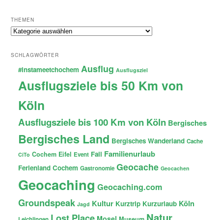
THEMEN
Themen
SCHLAGWÖRTER
Ausflug
#instameetchochem
Ausflugsziel
Ausflugsziele bis 50 Km von
Köln
Ausflugsziele bis 100 Km von Köln
Bergisches
Bergisches Land
Bergisches Wanderland
Cache
Familienurlaub
Fail
Cochem
Eifel
Event
CiTo
Geocache
Ferienland Cochem
Gastronomie
Geocachen
Geocaching
Geocaching.com
Groundspeak
Kultur
Köln
Kurztrip
Kurzurlaub
Jagd
Natur
Lost Place
Mosel
Museum
Leichlingen