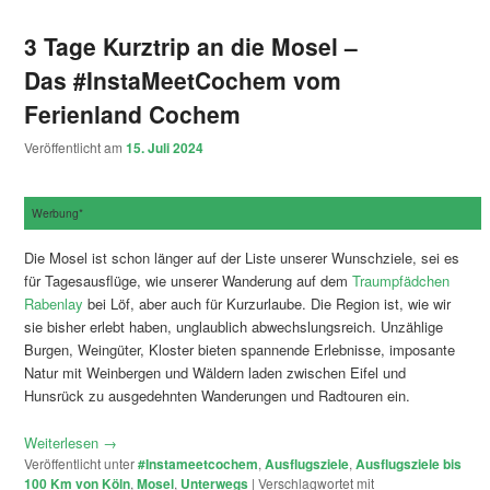
3 Tage Kurztrip an die Mosel –
Das #InstaMeetCochem vom
Ferienland Cochem
Veröffentlicht am
15. Juli 2024
Werbung*
Die Mosel ist schon länger auf der Liste unserer Wunschziele, sei es
für Tagesausflüge, wie unserer Wanderung auf dem
Traumpfädchen
Rabenlay
bei Löf, aber auch für Kurzurlaube. Die Region ist, wie wir
sie bisher erlebt haben, unglaublich abwechslungsreich. Unzählige
Burgen, Weingüter, Kloster bieten spannende Erlebnisse, imposante
Natur mit Weinbergen und Wäldern laden zwischen Eifel und
Hunsrück zu ausgedehnten Wanderungen und Radtouren ein.
Weiterlesen
→
Veröffentlicht unter
#Instameetcochem
,
Ausflugsziele
,
Ausflugsziele bis
100 Km von Köln
,
Mosel
,
Unterwegs
|
Verschlagwortet mit