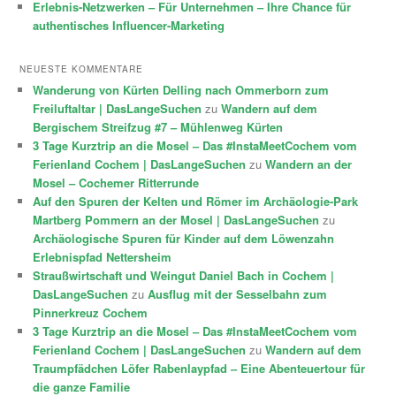
Erlebnis-Netzwerken – Für Unternehmen – Ihre Chance für
authentisches Influencer-Marketing
NEUESTE KOMMENTARE
Wanderung von Kürten Delling nach Ommerborn zum
Freiluftaltar | DasLangeSuchen
zu
Wandern auf dem
Bergischem Streifzug #7 – Mühlenweg Kürten
3 Tage Kurztrip an die Mosel – Das #InstaMeetCochem vom
Ferienland Cochem | DasLangeSuchen
zu
Wandern an der
Mosel – Cochemer Ritterrunde
Auf den Spuren der Kelten und Römer im Archäologie-Park
Martberg Pommern an der Mosel | DasLangeSuchen
zu
Archäologische Spuren für Kinder auf dem Löwenzahn
Erlebnispfad Nettersheim
Straußwirtschaft und Weingut Daniel Bach in Cochem |
DasLangeSuchen
zu
Ausflug mit der Sesselbahn zum
Pinnerkreuz Cochem
3 Tage Kurztrip an die Mosel – Das #InstaMeetCochem vom
Ferienland Cochem | DasLangeSuchen
zu
Wandern auf dem
Traumpfädchen Löfer Rabenlaypfad – Eine Abenteuertour für
die ganze Familie