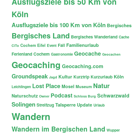
Ausflugsziele bis 50 Km von
Köln
Ausflugsziele bis 100 Km von Köln
Bergisches
Bergisches Land
Bergisches Wanderland
Cache
Familienurlaub
Fail
Cochem
Eifel
Event
CiTo
Geocache
Ferienland Cochem
Gastronomie
Geocachen
Geocaching
Geocaching.com
Groundspeak
Kultur
Köln
Kurztrip
Kurzurlaub
Jagd
Natur
Lost Place
Mosel
Museum
Leichlingen
Podcast
Schwarzwald
Naturschutz
Owner
Schloss Burg
Solingen
Talsperre
Update
Streifzug
Urlaub
Wandern
Wandern im Bergischen Land
Wupper