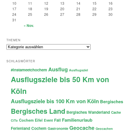
10
11
12
13
14
15
16
17
18
19
20
21
22
23
24
25
26
27
28
29
30
31
« Nov.
THEMEN
Themen
SCHLAGWÖRTER
Ausflug
#instameetchochem
Ausflugsziel
Ausflugsziele bis 50 Km von
Köln
Ausflugsziele bis 100 Km von Köln
Bergisches
Bergisches Land
Bergisches Wanderland
Cache
Familienurlaub
Fail
Cochem
Eifel
Event
CiTo
Geocache
Ferienland Cochem
Gastronomie
Geocachen