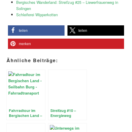
Bergisches Wanderland: Streifzug #25 – Liewerfrauenweg in
Solingen
Schleiferei Wipperkotten
teilen
teilen
merken
Ähnliche Beiträge:
Fahrradtour im
Streifzug #10 –
Bergischen Land –
Energieweg
Wupper, Schloss
Gummersbach am
Burg und
Südufer der
Balkantrasse
Aggertalsperre