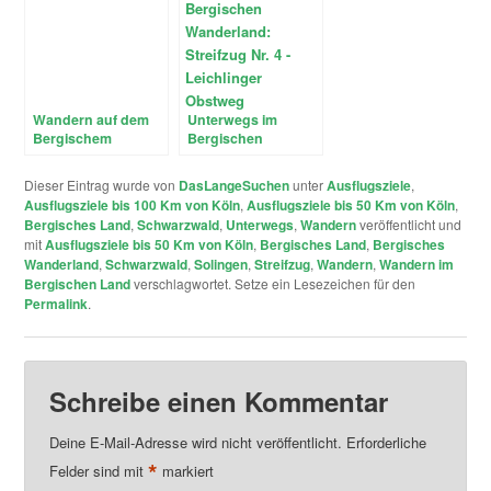
Wandern auf dem
Unterwegs im
Bergischem
Bergischen
Streifzug #7 –
Wanderland:
Mühlenweg Kürten
Streifzug Nr. 4 –
Dieser Eintrag wurde von
DasLangeSuchen
unter
Ausflugsziele
,
Leichlinger
Ausflugsziele bis 100 Km von Köln
,
Ausflugsziele bis 50 Km von Köln
,
Obstweg
Bergisches Land
,
Schwarzwald
,
Unterwegs
,
Wandern
veröffentlicht und
mit
Ausflugsziele bis 50 Km von Köln
,
Bergisches Land
,
Bergisches
Wanderland
,
Schwarzwald
,
Solingen
,
Streifzug
,
Wandern
,
Wandern im
Bergischen Land
verschlagwortet. Setze ein Lesezeichen für den
Permalink
.
Schreibe einen Kommentar
Deine E-Mail-Adresse wird nicht veröffentlicht.
Erforderliche
*
Felder sind mit
markiert