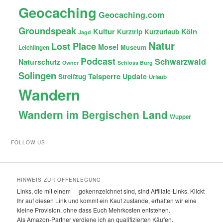
Geocaching
Geocaching.com
Groundspeak
Kultur
Köln
Kurztrip
Kurzurlaub
Jagd
Natur
Lost Place
Mosel
Museum
Leichlingen
Podcast
Schwarzwald
Naturschutz
Owner
Schloss Burg
Solingen
Talsperre
Update
Streifzug
Urlaub
Wandern
Wandern im Bergischen Land
Wupper
FOLLOW US!
HINWEIS ZUR OFFENLEGUNG
Links, die mit einem
gekennzeichnet sind, sind Affiliate-Links. Klickt
Ihr auf diesen Link und kommt ein Kauf zustande, erhalten wir eine
kleine Provision, ohne dass Euch Mehrkosten entstehen.
Als Amazon-Partner verdiene ich an qualifizierten Käufen.