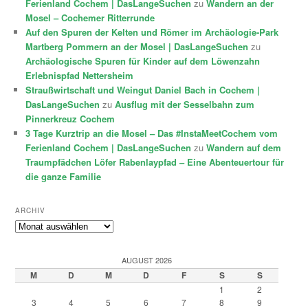
Ferienland Cochem | DasLangeSuchen
zu
Wandern an der
Mosel – Cochemer Ritterrunde
Auf den Spuren der Kelten und Römer im Archäologie-Park
Martberg Pommern an der Mosel | DasLangeSuchen
zu
Archäologische Spuren für Kinder auf dem Löwenzahn
Erlebnispfad Nettersheim
Straußwirtschaft und Weingut Daniel Bach in Cochem |
DasLangeSuchen
zu
Ausflug mit der Sesselbahn zum
Pinnerkreuz Cochem
3 Tage Kurztrip an die Mosel – Das #InstaMeetCochem vom
Ferienland Cochem | DasLangeSuchen
zu
Wandern auf dem
Traumpfädchen Löfer Rabenlaypfad – Eine Abenteuertour für
die ganze Familie
ARCHIV
Archiv
AUGUST 2026
M
D
M
D
F
S
S
1
2
3
4
5
6
7
8
9