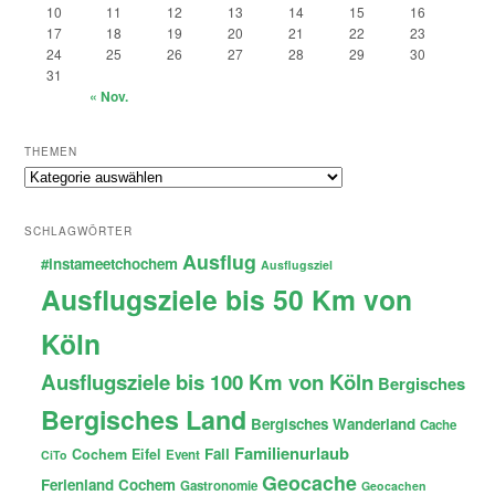
10
11
12
13
14
15
16
17
18
19
20
21
22
23
24
25
26
27
28
29
30
31
« Nov.
THEMEN
Themen
SCHLAGWÖRTER
Ausflug
#instameetchochem
Ausflugsziel
Ausflugsziele bis 50 Km von
Köln
Ausflugsziele bis 100 Km von Köln
Bergisches
Bergisches Land
Bergisches Wanderland
Cache
Familienurlaub
Fail
Cochem
Eifel
Event
CiTo
Geocache
Ferienland Cochem
Gastronomie
Geocachen