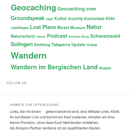
Geocaching
Geocaching.com
Groundspeak
Kultur
Köln
Kurztrip
Kurzurlaub
Jagd
Natur
Lost Place
Mosel
Museum
Leichlingen
Podcast
Schwarzwald
Naturschutz
Owner
Schloss Burg
Solingen
Talsperre
Update
Streifzug
Urlaub
Wandern
Wandern im Bergischen Land
Wupper
FOLLOW US!
HINWEIS ZUR OFFENLEGUNG
Links, die mit einem
gekennzeichnet sind, sind Affiliate-Links. Klickt
Ihr auf diesen Link und kommt ein Kauf zustande, erhalten wir eine
kleine Provision, ohne dass Euch Mehrkosten entstehen.
Als Amazon-Partner verdiene ich an qualifizierten Käufen.