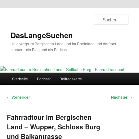
Zum
primären
Such
Inhalt
springen
DasLangeSuchen
Unterwegs im Bergischen Land und im Rheinland und darüber
hinaus – als Blog und als Podcast
Hauptmenü
Startseite
Podcast
Beitragskarte
Beitragsnavigation
←
Vorheriger
Nächster
→
Fahrradtour im Bergischen
Land – Wupper, Schloss Burg
und Balkantrasse