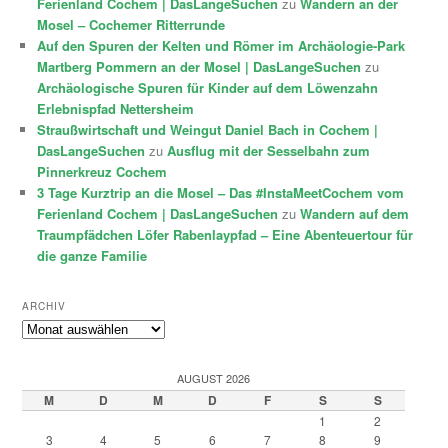
Ferienland Cochem | DasLangeSuchen
zu
Wandern an der
Mosel – Cochemer Ritterrunde
Auf den Spuren der Kelten und Römer im Archäologie-Park
Martberg Pommern an der Mosel | DasLangeSuchen
zu
Archäologische Spuren für Kinder auf dem Löwenzahn
Erlebnispfad Nettersheim
Straußwirtschaft und Weingut Daniel Bach in Cochem |
DasLangeSuchen
zu
Ausflug mit der Sesselbahn zum
Pinnerkreuz Cochem
3 Tage Kurztrip an die Mosel – Das #InstaMeetCochem vom
Ferienland Cochem | DasLangeSuchen
zu
Wandern auf dem
Traumpfädchen Löfer Rabenlaypfad – Eine Abenteuertour für
die ganze Familie
ARCHIV
Archiv
AUGUST 2026
M
D
M
D
F
S
S
1
2
3
4
5
6
7
8
9