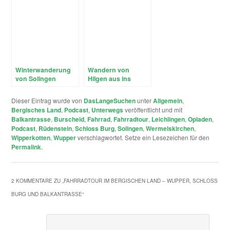
einmal rauf und
wieder runter)
Winterwanderung
Wandern von
von Solingen
Hilgen aus ins
Glüder über die
Eifgenbachtal
Sengbachtalsperre
Dieser Eintrag wurde von
DasLangeSuchen
unter
Allgemein
,
und den
Bergisches Land
,
Podcast
,
Unterwegs
veröffentlicht und mit
Diederichstempel
Balkantrasse
,
Burscheid
,
Fahrrad
,
Fahrradtour
,
Leichlingen
,
Opladen
,
nach Schloss Burg
Podcast
,
Rüdenstein
,
Schloss Burg
,
Solingen
,
Wermelskirchen
,
Wipperkotten
,
Wupper
verschlagwortet. Setze ein Lesezeichen für den
Permalink
.
2 KOMMENTARE ZU „
FAHRRADTOUR IM BERGISCHEN LAND – WUPPER, SCHLOSS
BURG UND BALKANTRASSE
“