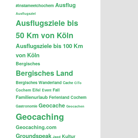
Ausflug
#instameetchochem
Ausflugsziel
Ausflugsziele bis
50 Km von Köln
Ausflugsziele bis 100 Km
von Köln
Bergisches
Bergisches Land
Bergisches Wanderland
Cache
CiTo
Fail
Cochem
Eifel
Event
Familienurlaub
Ferienland Cochem
Geocache
Gastronomie
Geocachen
Geocaching
Geocaching.com
Groundspeak
Kultur
Jagd