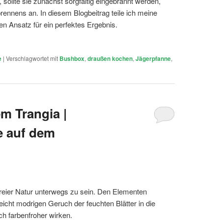
sollte sie zunächst sorgfältig eingebrannt werden,
rennens an. In diesem Blogbeitrag teile ich meine
n Ansatz für ein perfektes Ergebnis.
e
|
Verschlagwortet mit
Bushbox
,
draußen kochen
,
Jägerpfanne
,
m Trangia |
 auf dem
 freier Natur unterwegs zu sein. Den Elementen
leicht modrigen Geruch der feuchten Blätter in die
ch farbenfroher wirken.