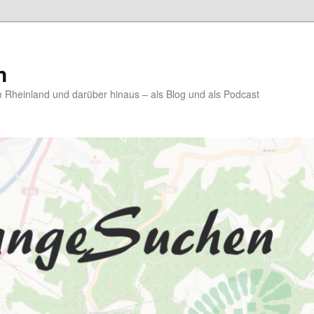
n
Rheinland und darüber hinaus – als Blog und als Podcast