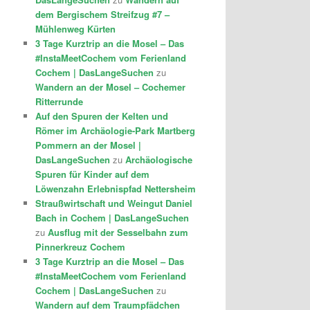
dem Bergischem Streifzug #7 –
Mühlenweg Kürten
3 Tage Kurztrip an die Mosel – Das
#InstaMeetCochem vom Ferienland
Cochem | DasLangeSuchen
zu
Wandern an der Mosel – Cochemer
Ritterrunde
Auf den Spuren der Kelten und
Römer im Archäologie-Park Martberg
Pommern an der Mosel |
DasLangeSuchen
zu
Archäologische
Spuren für Kinder auf dem
Löwenzahn Erlebnispfad Nettersheim
Straußwirtschaft und Weingut Daniel
Bach in Cochem | DasLangeSuchen
zu
Ausflug mit der Sesselbahn zum
Pinnerkreuz Cochem
3 Tage Kurztrip an die Mosel – Das
#InstaMeetCochem vom Ferienland
Cochem | DasLangeSuchen
zu
Wandern auf dem Traumpfädchen