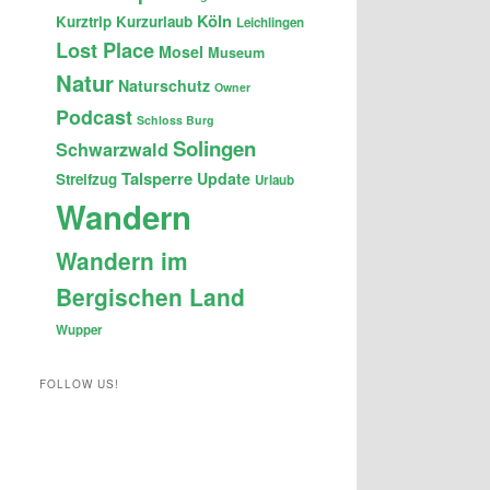
Köln
Kurztrip
Kurzurlaub
Leichlingen
Lost Place
Mosel
Museum
Natur
Naturschutz
Owner
Podcast
Schloss Burg
Solingen
Schwarzwald
Talsperre
Update
Streifzug
Urlaub
Wandern
Wandern im
Bergischen Land
Wupper
FOLLOW US!