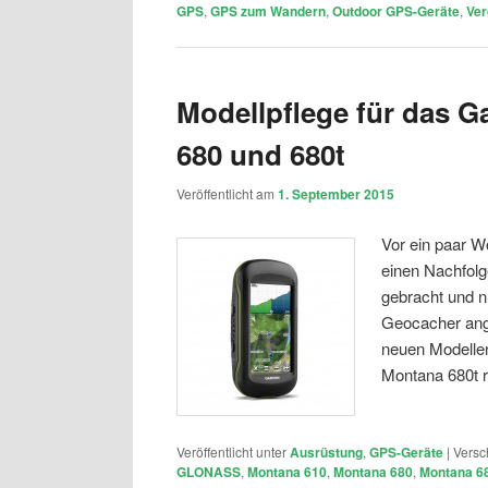
GPS
,
GPS zum Wandern
,
Outdoor GPS-Geräte
,
Ver
Modellpflege für das G
680 und 680t
Veröffentlicht am
1. September 2015
Vor ein paar W
einen Nachfolg
gebracht und 
Geocacher ange
neuen Modelle
Montana 680t 
Veröffentlicht unter
Ausrüstung
,
GPS-Geräte
|
Versc
GLONASS
,
Montana 610
,
Montana 680
,
Montana 6