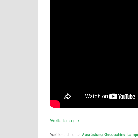
Weiterlesen
→
Veröffentlicht unter
Ausrüstung
,
Geocaching
,
Lamp