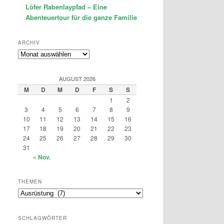
Löfer Rabenlaypfad – Eine
Abenteuertour für die ganze Familie
ARCHIV
Archiv
AUGUST 2026
M
D
M
D
F
S
S
1
2
3
4
5
6
7
8
9
10
11
12
13
14
15
16
17
18
19
20
21
22
23
24
25
26
27
28
29
30
31
« Nov.
THEMEN
Themen
SCHLAGWÖRTER