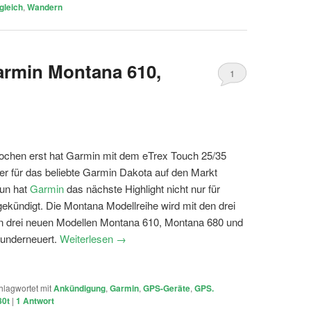
gleich
,
Wandern
armin Montana 610,
1
ochen erst hat Garmin mit dem eTrex Touch 25/35
er für das beliebte Garmin Dakota auf den Markt
nun hat
Garmin
das nächste Highlight nicht nur für
kündigt. Die Montana Modellreihe wird mit den drei
n drei neuen Modellen Montana 610, Montana 680 und
runderneuert.
Weiterlesen
→
hlagwortet mit
Ankündigung
,
Garmin
,
GPS-Geräte
,
GPS.
80t
|
1
Antwort