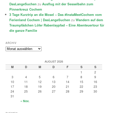
DasLangeSuchen
zu
Ausflug mit der Sesselbahn zum
Pinnerkreuz Cochem
3 Tage Kurztrip an die Mosel – Das #InstaMeetCochem vom
Ferienland Cochem | DasLangeSuchen
zu
Wandern auf dem
Traumpfädchen Löfer Rabenlaypfad – Eine Abenteuertour für
die ganze Familie
ARCHIV
Archiv
AUGUST 2026
M
D
M
D
F
S
S
1
2
3
4
5
6
7
8
9
10
11
12
13
14
15
16
17
18
19
20
21
22
23
24
25
26
27
28
29
30
31
« Nov.