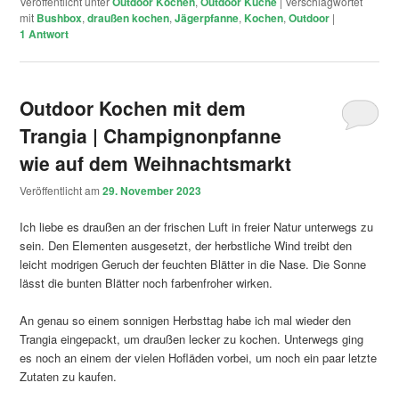
Veröffentlicht unter
Outdoor Kochen
,
Outdoor Küche
|
Verschlagwortet
mit
Bushbox
,
draußen kochen
,
Jägerpfanne
,
Kochen
,
Outdoor
|
1
Antwort
Outdoor Kochen mit dem
Trangia | Champignonpfanne
wie auf dem Weihnachtsmarkt
Veröffentlicht am
29. November 2023
Ich liebe es draußen an der frischen Luft in freier Natur unterwegs zu
sein. Den Elementen ausgesetzt, der herbstliche Wind treibt den
leicht modrigen Geruch der feuchten Blätter in die Nase. Die Sonne
lässt die bunten Blätter noch farbenfroher wirken.
An genau so einem sonnigen Herbsttag habe ich mal wieder den
Trangia eingepackt, um draußen lecker zu kochen. Unterwegs ging
es noch an einem der vielen Hofläden vorbei, um noch ein paar letzte
Zutaten zu kaufen.