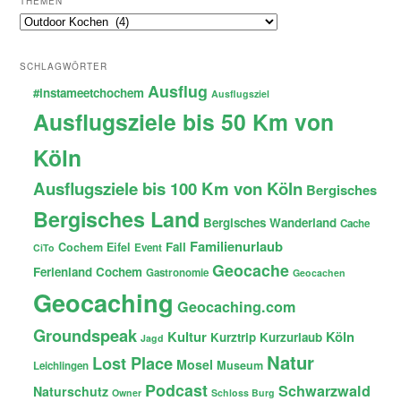
THEMEN
Themen
SCHLAGWÖRTER
Ausflug
#instameetchochem
Ausflugsziel
Ausflugsziele bis 50 Km von
Köln
Ausflugsziele bis 100 Km von Köln
Bergisches
Bergisches Land
Bergisches Wanderland
Cache
Familienurlaub
Fail
Cochem
Eifel
Event
CiTo
Geocache
Ferienland Cochem
Gastronomie
Geocachen
Geocaching
Geocaching.com
Groundspeak
Kultur
Köln
Kurztrip
Kurzurlaub
Jagd
Natur
Lost Place
Mosel
Museum
Leichlingen
Podcast
Schwarzwald
Naturschutz
Owner
Schloss Burg