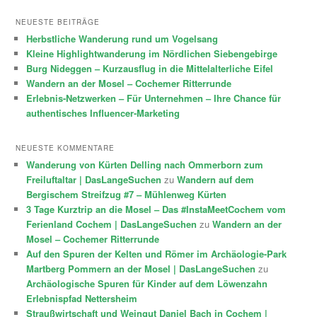
NEUESTE BEITRÄGE
Herbstliche Wanderung rund um Vogelsang
Kleine Highlightwanderung im Nördlichen Siebengebirge
Burg Nideggen – Kurzausflug in die Mittelalterliche Eifel
Wandern an der Mosel – Cochemer Ritterrunde
Erlebnis-Netzwerken – Für Unternehmen – Ihre Chance für
authentisches Influencer-Marketing
NEUESTE KOMMENTARE
Wanderung von Kürten Delling nach Ommerborn zum
Freiluftaltar | DasLangeSuchen
zu
Wandern auf dem
Bergischem Streifzug #7 – Mühlenweg Kürten
3 Tage Kurztrip an die Mosel – Das #InstaMeetCochem vom
Ferienland Cochem | DasLangeSuchen
zu
Wandern an der
Mosel – Cochemer Ritterrunde
Auf den Spuren der Kelten und Römer im Archäologie-Park
Martberg Pommern an der Mosel | DasLangeSuchen
zu
Archäologische Spuren für Kinder auf dem Löwenzahn
Erlebnispfad Nettersheim
Straußwirtschaft und Weingut Daniel Bach in Cochem |