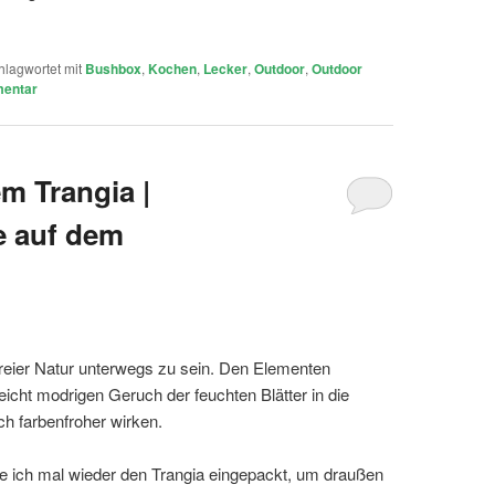
hlagwortet mit
Bushbox
,
Kochen
,
Lecker
,
Outdoor
,
Outdoor
mentar
m Trangia |
 auf dem
 freier Natur unterwegs zu sein. Den Elementen
leicht modrigen Geruch der feuchten Blätter in die
ch farbenfroher wirken.
 ich mal wieder den Trangia eingepackt, um draußen