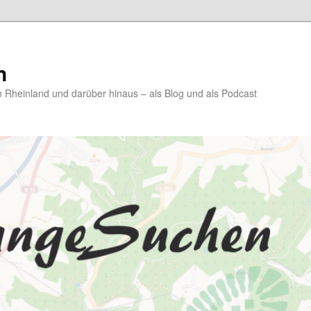
n
Rheinland und darüber hinaus – als Blog und als Podcast