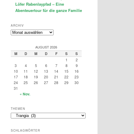
Löfer Rabenlaypfad – Eine
Abenteuertour für die ganze Familie
ARCHIV
Archiv
AUGUST 2026
M
D
M
D
F
S
S
1
2
3
4
5
6
7
8
9
10
11
12
13
14
15
16
17
18
19
20
21
22
23
24
25
26
27
28
29
30
31
« Nov.
THEMEN
Themen
SCHLAGWÖRTER