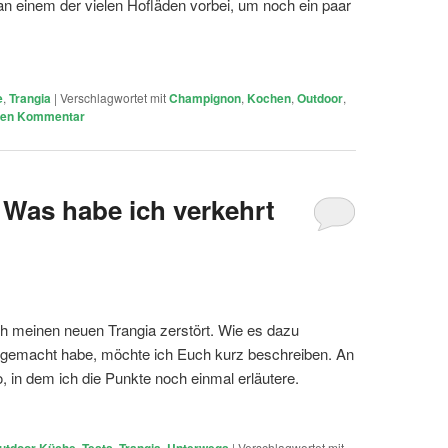
n einem der vielen Hofläden vorbei, um noch ein paar
e
,
Trangia
|
Verschlagwortet mit
Champignon
,
Kochen
,
Outdoor
,
inen Kommentar
 Was habe ich verkehrt
h meinen neuen Trangia zerstört. Wie es dazu
 gemacht habe, möchte ich Euch kurz beschreiben. An
, in dem ich die Punkte noch einmal erläutere.
utdoor Küche
,
Tests
,
Trangia
,
Unterwegs
|
Verschlagwortet mit