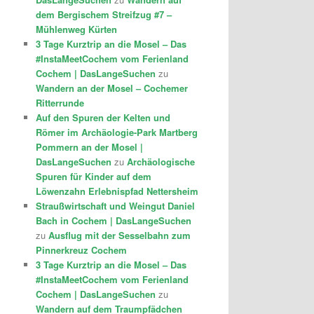
dem Bergischem Streifzug #7 –
Mühlenweg Kürten
3 Tage Kurztrip an die Mosel – Das
#InstaMeetCochem vom Ferienland
Cochem | DasLangeSuchen
zu
Wandern an der Mosel – Cochemer
Ritterrunde
Auf den Spuren der Kelten und
Römer im Archäologie-Park Martberg
Pommern an der Mosel |
DasLangeSuchen
zu
Archäologische
Spuren für Kinder auf dem
Löwenzahn Erlebnispfad Nettersheim
Straußwirtschaft und Weingut Daniel
Bach in Cochem | DasLangeSuchen
zu
Ausflug mit der Sesselbahn zum
Pinnerkreuz Cochem
3 Tage Kurztrip an die Mosel – Das
#InstaMeetCochem vom Ferienland
Cochem | DasLangeSuchen
zu
Wandern auf dem Traumpfädchen