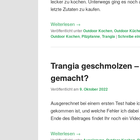
lecker zu kochen. Unterwegs ging es noch a
letzte Zutaten zu kaufen.
Weiterlesen
→
Veröffentlicht unter
Outdoor Kochen
,
Outdoor Küch
Outdoor Kochen
,
Pilzpfanne
,
Trangia
|
Schreibe e
Trangia geschmolzen –
gemacht?
Veröffentlicht am
9. Oktober 2022
Ausgerechnet bei einem ersten Test habe ic
gekommen ist, und welche Fehler ich dabei
Ende des Beitrages findet Ihr noch ein Video
Weiterlesen
→
Veröffentlicht unter
Ausrüstung
,
Outdoor Kochen
,
O