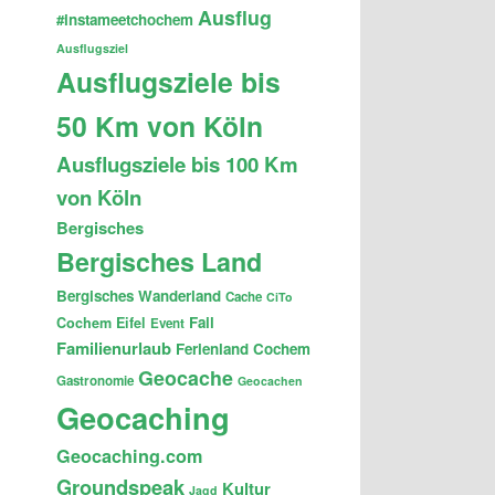
Ausflug
#instameetchochem
Ausflugsziel
Ausflugsziele bis
50 Km von Köln
Ausflugsziele bis 100 Km
von Köln
Bergisches
Bergisches Land
Bergisches Wanderland
Cache
CiTo
Fail
Cochem
Eifel
Event
Familienurlaub
Ferienland Cochem
Geocache
Gastronomie
Geocachen
Geocaching
Geocaching.com
Groundspeak
Kultur
Jagd