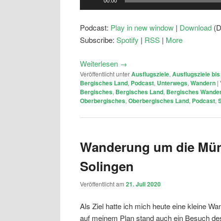
00:00
Player
Podcast:
Play in new window
|
Download
(D
Subscribe:
Spotify
|
RSS
|
More
Weiterlesen
→
Veröffentlicht unter
Ausflugsziele
,
Ausflugsziele bi
Bergisches Land
,
Podcast
,
Unterwegs
,
Wandern
|
Bergisches
,
Bergisches Land
,
Bergisches Wander
Oberbergisches
,
Oberbergisches Land
,
Podcast
,
S
Wanderung um die Mün
Solingen
Veröffentlicht am
21. Juli 2020
Als Ziel hatte ich mich heute eine kleine 
auf meinem Plan stand auch ein Besuch d