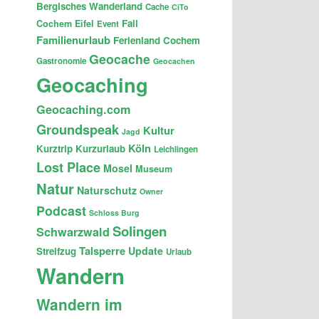
Bergisches Wanderland
Cache
CiTo
Fail
Cochem
Eifel
Event
Familienurlaub
Ferienland Cochem
Geocache
Gastronomie
Geocachen
Geocaching
Geocaching.com
Groundspeak
Kultur
Jagd
Köln
Kurztrip
Kurzurlaub
Leichlingen
Lost Place
Mosel
Museum
Natur
Naturschutz
Owner
Podcast
Schloss Burg
Solingen
Schwarzwald
Talsperre
Update
Streifzug
Urlaub
Wandern
Wandern im