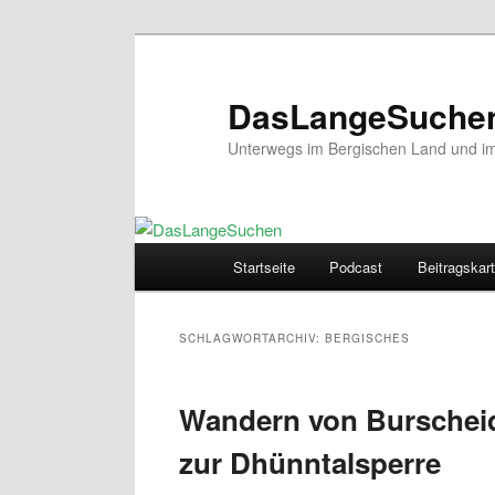
Zum
Zum
primären
sekundären
Inhalt
Inhalt
DasLangeSuche
springen
springen
Unterwegs im Bergischen Land und im 
Hauptmenü
Startseite
Podcast
Beitragskar
SCHLAGWORTARCHIV:
BERGISCHES
Wandern von Burscheid
zur Dhünntalsperre