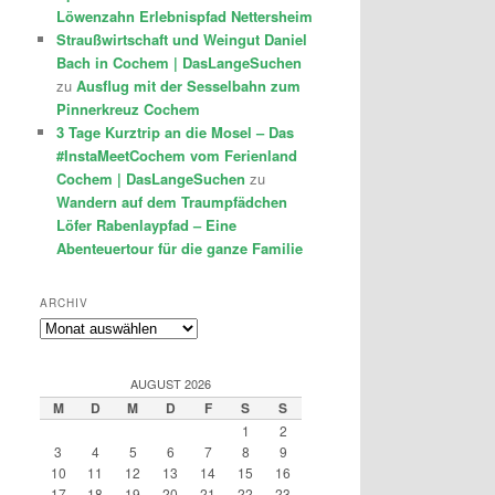
Löwenzahn Erlebnispfad Nettersheim
Straußwirtschaft und Weingut Daniel
Bach in Cochem | DasLangeSuchen
zu
Ausflug mit der Sesselbahn zum
Pinnerkreuz Cochem
3 Tage Kurztrip an die Mosel – Das
#InstaMeetCochem vom Ferienland
Cochem | DasLangeSuchen
zu
Wandern auf dem Traumpfädchen
Löfer Rabenlaypfad – Eine
Abenteuertour für die ganze Familie
ARCHIV
Archiv
AUGUST 2026
M
D
M
D
F
S
S
1
2
3
4
5
6
7
8
9
10
11
12
13
14
15
16
17
18
19
20
21
22
23