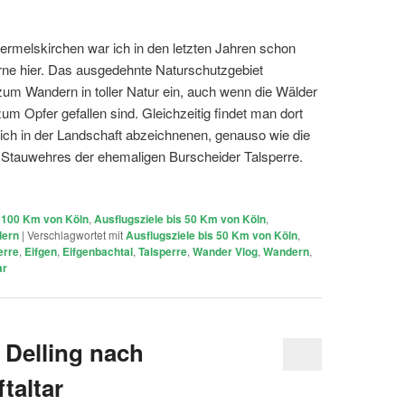
ermelskirchen war ich in den letzten Jahren schon
rne hier. Das ausgedehnte Naturschutzgebiet
 zum Wandern in toller Natur ein, auch wenn die Wälder
m Opfer gefallen sind. Gleichzeitig findet man dort
ich in der Landschaft abzeichnenen, genauso wie die
Stauwehres der ehemaligen Burscheider Talsperre.
s 100 Km von Köln
,
Ausflugsziele bis 50 Km von Köln
,
ern
|
Verschlagwortet mit
Ausflugsziele bis 50 Km von Köln
,
erre
,
Eifgen
,
Eifgenbachtal
,
Talsperre
,
Wander Vlog
,
Wandern
,
ar
Delling nach
taltar