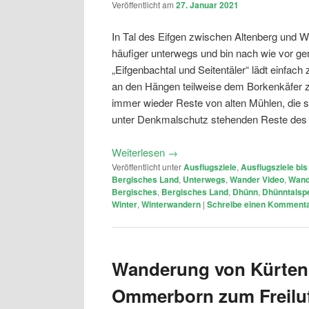
Veröffentlicht am
27. Januar 2021
In Tal des Eifgen zwischen Altenberg und W
häufiger unterwegs und bin nach wie vor ge
„Eifgenbachtal und Seitentäler“ lädt einfach
an den Hängen teilweise dem Borkenkäfer zu
immer wieder Reste von alten Mühlen, die s
unter Denkmalschutz stehenden Reste des 
Weiterlesen
→
Veröffentlicht unter
Ausflugsziele
,
Ausflugsziele bi
Bergisches Land
,
Unterwegs
,
Wander Video
,
Wand
Bergisches
,
Bergisches Land
,
Dhünn
,
Dhünntalsp
Winter
,
Winterwandern
|
Schreibe einen Komment
Wanderung von Kürten 
Ommerborn zum Freiluf