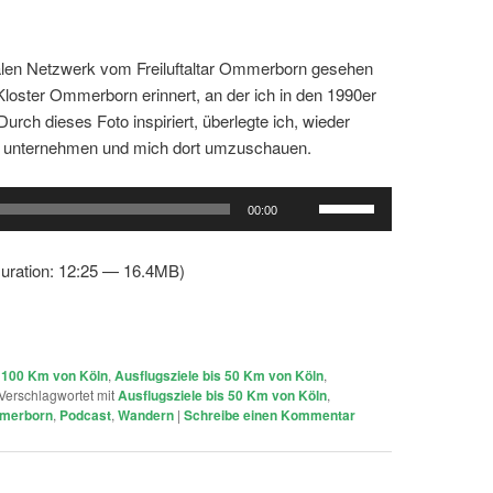
alen Netzwerk vom Freiluftaltar Ommerborn gesehen
 Kloster Ommerborn erinnert, an der ich in den 1990er
rch dieses Foto inspiriert, überlegte ich, wieder
zu unternehmen und mich dort umzuschauen.
Pfeiltasten
00:00
Hoch/Runter
benutzen,
uration: 12:25 — 16.4MB)
um
die
Lautstärke
zu
s 100 Km von Köln
,
Ausflugsziele bis 50 Km von Köln
,
regeln.
Verschlagwortet mit
Ausflugsziele bis 50 Km von Köln
,
merborn
,
Podcast
,
Wandern
|
Schreibe einen Kommentar