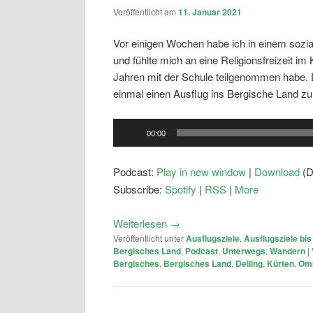
Veröffentlicht am
11. Januar 2021
Vor einigen Wochen habe ich in einem sozi
und fühlte mich an eine Religionsfreizeit im
Jahren mit der Schule teilgenommen habe. Du
einmal einen Ausflug ins Bergische Land 
Audio-
00:00
Player
Podcast:
Play in new window
|
Download
(D
Subscribe:
Spotify
|
RSS
|
More
Weiterlesen
→
Veröffentlicht unter
Ausflugsziele
,
Ausflugsziele bi
Bergisches Land
,
Podcast
,
Unterwegs
,
Wandern
|
Bergisches
,
Bergisches Land
,
Delling
,
Kürten
,
Om