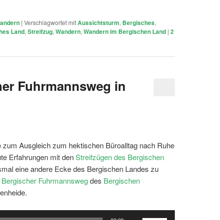
Lautstärke
zu
andern
|
Verschlagwortet mit
Aussichtsturm
,
Bergisches
,
regeln.
hes Land
,
Streifzug
,
Wandern
,
Wandern im Bergischen Land
|
2
cher Fuhrmannsweg in
te zum Ausgleich zum hektischen Büroalltag nach Ruhe
gute Erfahrungen mit den
Streifzügen des Bergischen
esmal eine andere Ecke des Bergischen Landes zu
 – Bergischer Fuhrmannsweg
des
Bergischen
enheide.
Pfeiltasten