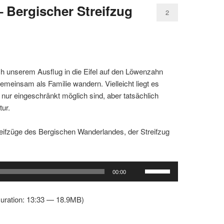
 Bergischer Streifzug
2
ch unserem Ausflug in die Eifel auf den Löwenzahn
emeinsam als Familie wandern. Vielleicht liegt es
 nur eingeschränkt möglich sind, aber tatsächlich
tur.
reifzüge des Bergischen Wanderlandes, der Streifzug
Pfeiltasten
00:00
Hoch/Runter
benutzen,
uration: 13:33 — 18.9MB)
um
die