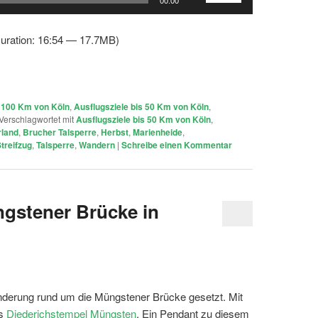
00:00
Hoch/Runter
benutzen,
uration: 16:54 — 17.7MB)
um
die
Lautstärke
zu
s 100 Km von Köln
,
Ausflugsziele bis 50 Km von Köln
,
regeln.
Verschlagwortet mit
Ausflugsziele bis 50 Km von Köln
,
land
,
Brucher Talsperre
,
Herbst
,
Marienheide
,
treifzug
,
Talsperre
,
Wandern
|
Schreibe einen Kommentar
gstener Brücke in
Wanderung rund um die Müngstener Brücke gesetzt. Mit
es
Diederichstempel Müngsten
. Ein Pendant zu diesem