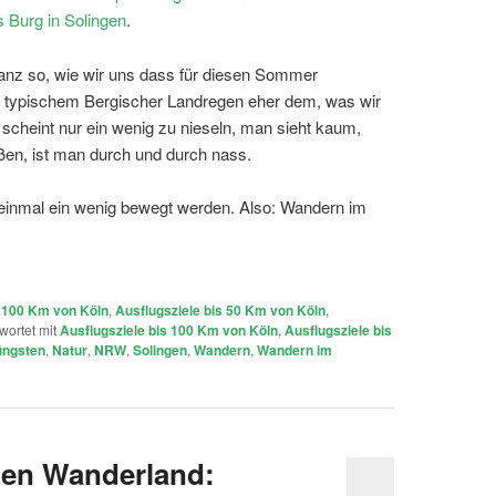
 Burg in Solingen
.
ganz so, wie wir uns dass für diesen Sommer
it typischem Bergischer Landregen eher dem, was wir
 scheint nur ein wenig zu nieseln, man sieht kaum,
ßen, ist man durch und durch nass.
einmal ein wenig bewegt werden. Also: Wandern im
s 100 Km von Köln
,
Ausflugsziele bis 50 Km von Köln
,
wortet mit
Ausflugsziele bis 100 Km von Köln
,
Ausflugsziele bis
ngsten
,
Natur
,
NRW
,
Solingen
,
Wandern
,
Wandern im
hen Wanderland: