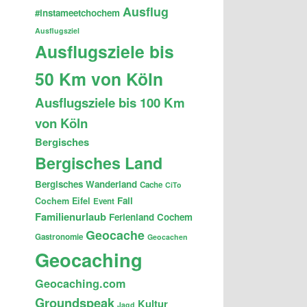
Ausflug
#instameetchochem
Ausflugsziel
Ausflugsziele bis
50 Km von Köln
Ausflugsziele bis 100 Km
von Köln
Bergisches
Bergisches Land
Bergisches Wanderland
Cache
CiTo
Fail
Cochem
Eifel
Event
Familienurlaub
Ferienland Cochem
Geocache
Gastronomie
Geocachen
Geocaching
Geocaching.com
Groundspeak
Kultur
Jagd