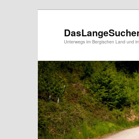
Zum
primären
Inhalt
DasLangeSuche
springen
Unterwegs im Bergischen Land und im 