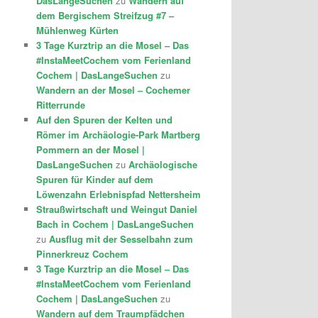
DasLangeSuchen
zu
Wandern auf
dem Bergischem Streifzug #7 –
Mühlenweg Kürten
3 Tage Kurztrip an die Mosel – Das
#InstaMeetCochem vom Ferienland
Cochem | DasLangeSuchen
zu
Wandern an der Mosel – Cochemer
Ritterrunde
Auf den Spuren der Kelten und
Römer im Archäologie-Park Martberg
Pommern an der Mosel |
DasLangeSuchen
zu
Archäologische
Spuren für Kinder auf dem
Löwenzahn Erlebnispfad Nettersheim
Straußwirtschaft und Weingut Daniel
Bach in Cochem | DasLangeSuchen
zu
Ausflug mit der Sesselbahn zum
Pinnerkreuz Cochem
3 Tage Kurztrip an die Mosel – Das
#InstaMeetCochem vom Ferienland
Cochem | DasLangeSuchen
zu
Wandern auf dem Traumpfädchen