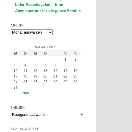
Löfer Rabenlaypfad – Eine
Abenteuertour für die ganze Familie
ARCHIV
Archiv
AUGUST 2026
M
D
M
D
F
S
S
1
2
3
4
5
6
7
8
9
10
11
12
13
14
15
16
17
18
19
20
21
22
23
24
25
26
27
28
29
30
31
« Nov.
THEMEN
Themen
SCHLAGWÖRTER