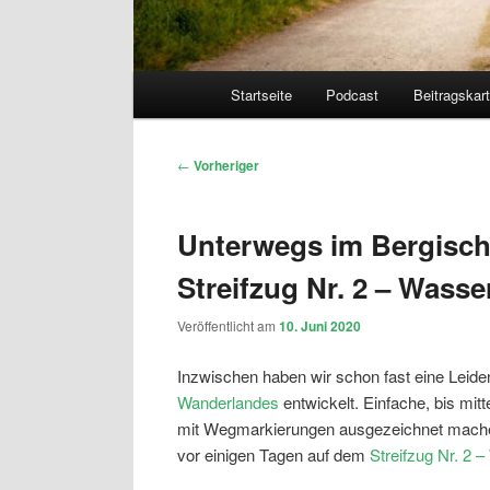
Hauptmenü
Startseite
Podcast
Beitragskar
Beitragsnavigation
←
Vorheriger
Unterwegs im Bergisc
Streifzug Nr. 2 – Was
Veröffentlicht am
10. Juni 2020
Inzwischen haben wir schon fast eine Leiden
Wanderlandes
entwickelt. Einfache, bis mit
mit Wegmarkierungen ausgezeichnet mach
vor einigen Tagen auf dem
Streifzug Nr. 2