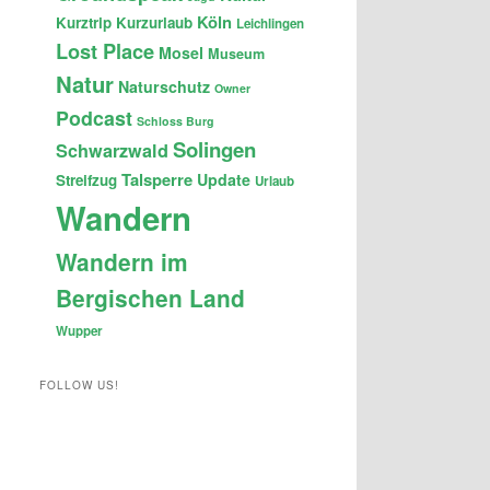
Köln
Kurztrip
Kurzurlaub
Leichlingen
Lost Place
Mosel
Museum
Natur
Naturschutz
Owner
Podcast
Schloss Burg
Solingen
Schwarzwald
Talsperre
Update
Streifzug
Urlaub
Wandern
Wandern im
Bergischen Land
Wupper
FOLLOW US!