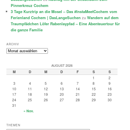
Pinnerkreuz Cochem
3 Tage Kurztrip an die Mosel – Das #InstaMeetCochem vom
Ferienland Cochem | DasLangeSuchen
zu
Wandern auf dem
Traumpfädchen Löfer Rabenlaypfad – Eine Abenteuertour für
die ganze Familie
ARCHIV
Archiv
AUGUST 2026
M
D
M
D
F
S
S
1
2
3
4
5
6
7
8
9
10
11
12
13
14
15
16
17
18
19
20
21
22
23
24
25
26
27
28
29
30
31
« Nov.
THEMEN