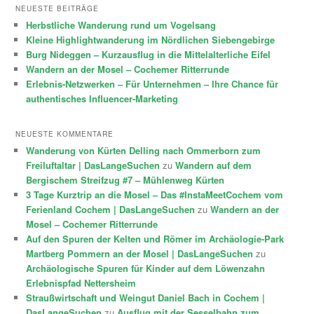
NEUESTE BEITRÄGE
Herbstliche Wanderung rund um Vogelsang
Kleine Highlightwanderung im Nördlichen Siebengebirge
Burg Nideggen – Kurzausflug in die Mittelalterliche Eifel
Wandern an der Mosel – Cochemer Ritterrunde
Erlebnis-Netzwerken – Für Unternehmen – Ihre Chance für
authentisches Influencer-Marketing
NEUESTE KOMMENTARE
Wanderung von Kürten Delling nach Ommerborn zum
Freiluftaltar | DasLangeSuchen
zu
Wandern auf dem
Bergischem Streifzug #7 – Mühlenweg Kürten
3 Tage Kurztrip an die Mosel – Das #InstaMeetCochem vom
Ferienland Cochem | DasLangeSuchen
zu
Wandern an der
Mosel – Cochemer Ritterrunde
Auf den Spuren der Kelten und Römer im Archäologie-Park
Martberg Pommern an der Mosel | DasLangeSuchen
zu
Archäologische Spuren für Kinder auf dem Löwenzahn
Erlebnispfad Nettersheim
Straußwirtschaft und Weingut Daniel Bach in Cochem |
DasLangeSuchen
zu
Ausflug mit der Sesselbahn zum