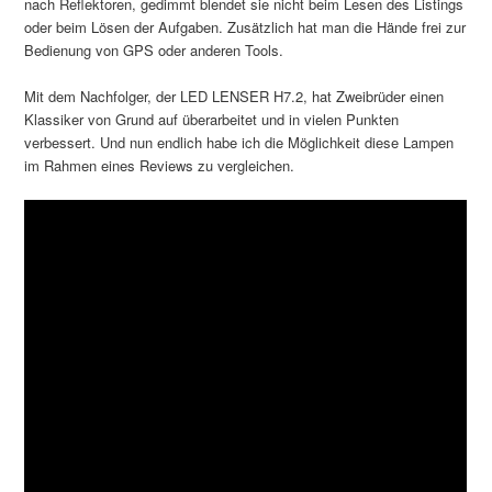
nach Reflektoren, gedimmt blendet sie nicht beim Lesen des Listings
oder beim Lösen der Aufgaben. Zusätzlich hat man die Hände frei zur
Bedienung von GPS oder anderen Tools.
Mit dem Nachfolger, der LED LENSER H7.2, hat Zweibrüder einen
Klassiker von Grund auf überarbeitet und in vielen Punkten
verbessert. Und nun endlich habe ich die Möglichkeit diese Lampen
im Rahmen eines Reviews zu vergleichen.