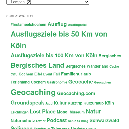
Themen
SCHLAGWÖRTER
Ausflug
#instameetchochem
Ausflugsziel
Ausflugsziele bis 50 Km von
Köln
Ausflugsziele bis 100 Km von Köln
Bergisches
Bergisches Land
Bergisches Wanderland
Cache
Familienurlaub
Fail
Cochem
Eifel
Event
CiTo
Geocache
Ferienland Cochem
Gastronomie
Geocachen
Geocaching
Geocaching.com
Groundspeak
Kultur
Köln
Kurztrip
Kurzurlaub
Jagd
Natur
Lost Place
Mosel
Museum
Leichlingen
Podcast
Schwarzwald
Naturschutz
Owner
Schloss Burg
Solingen
Talsperre
Update
Streifzug