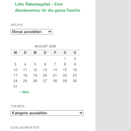
Löfer Rabenlaypfad – Eine
Abenteuertour für die ganze Familie
ARCHIV
Archiv
AUGUST 2026
M
D
M
D
F
S
S
1
2
3
4
5
6
7
8
9
10
11
12
13
14
15
16
17
18
19
20
21
22
23
24
25
26
27
28
29
30
31
« Nov.
THEMEN
Themen
SCHLAGWÖRTER