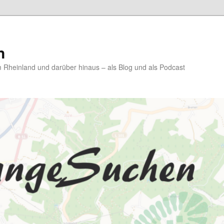
n
Rheinland und darüber hinaus – als Blog und als Podcast