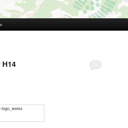
te
E
r H14