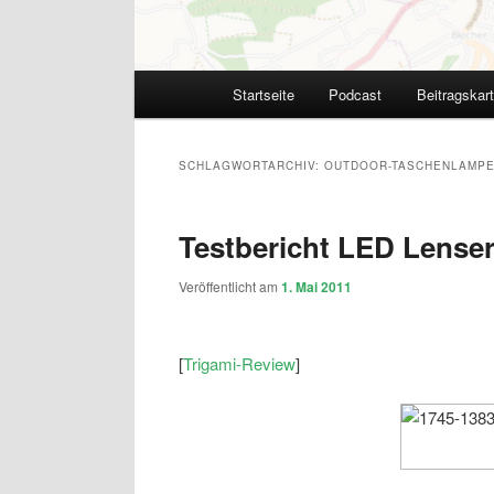
Hauptmenü
Startseite
Podcast
Beitragskar
SCHLAGWORTARCHIV:
OUTDOOR-TASCHENLAMP
Testbericht LED Lense
Veröffentlicht am
1. Mai 2011
[
Trigami-Review
]