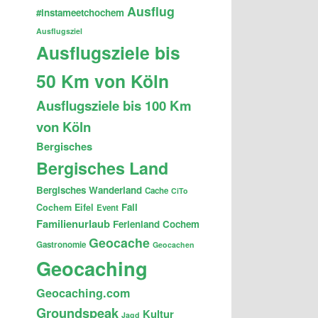
Ausflug
#instameetchochem
Ausflugsziel
Ausflugsziele bis
50 Km von Köln
Ausflugsziele bis 100 Km
von Köln
Bergisches
Bergisches Land
Bergisches Wanderland
Cache
CiTo
Fail
Cochem
Eifel
Event
Familienurlaub
Ferienland Cochem
Geocache
Gastronomie
Geocachen
Geocaching
Geocaching.com
Groundspeak
Kultur
Jagd