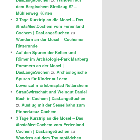
dem Bergischem Streifzug #7 –
Mühlenweg Kürten
3 Tage Kurztrip an die Mosel – Das
#InstaMeetCochem vom Ferienland
Cochem | DasLangeSuchen
zu
Wandern an der Mosel – Cochemer
Ritterrunde
Auf den Spuren der Kelten und
Römer im Archäologie-Park Martberg
Pommern an der Mosel |
DasLangeSuchen
zu
Archäologische
Spuren für Kinder auf dem
Löwenzahn Erlebnispfad Nettersheim
Straußwirtschaft und Weingut Daniel
Bach in Cochem | DasLangeSuchen
zu
Ausflug mit der Sesselbahn zum
Pinnerkreuz Cochem
3 Tage Kurztrip an die Mosel – Das
#InstaMeetCochem vom Ferienland
Cochem | DasLangeSuchen
zu
Wandern auf dem Traumpfädchen