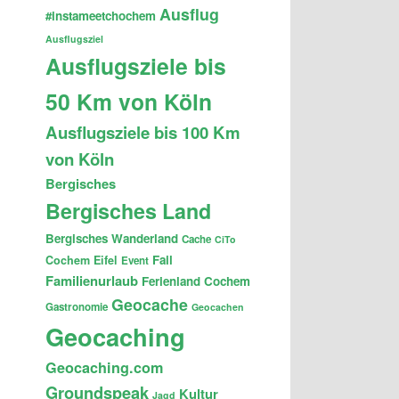
Ausflug
#instameetchochem
Ausflugsziel
Ausflugsziele bis
50 Km von Köln
Ausflugsziele bis 100 Km
von Köln
Bergisches
Bergisches Land
Bergisches Wanderland
Cache
CiTo
Fail
Cochem
Eifel
Event
Familienurlaub
Ferienland Cochem
Geocache
Gastronomie
Geocachen
Geocaching
Geocaching.com
Groundspeak
Kultur
Jagd