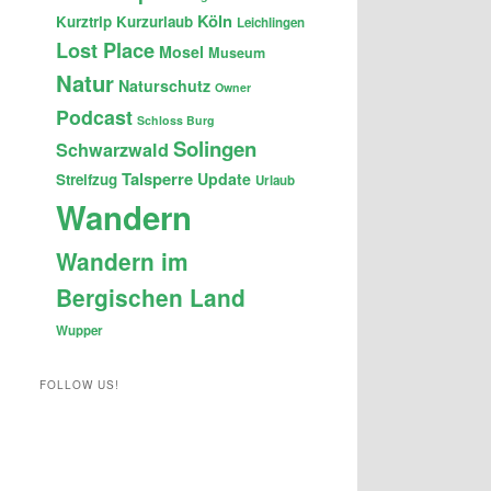
Köln
Kurztrip
Kurzurlaub
Leichlingen
Lost Place
Mosel
Museum
Natur
Naturschutz
Owner
Podcast
Schloss Burg
Solingen
Schwarzwald
Talsperre
Update
Streifzug
Urlaub
Wandern
Wandern im
Bergischen Land
Wupper
FOLLOW US!