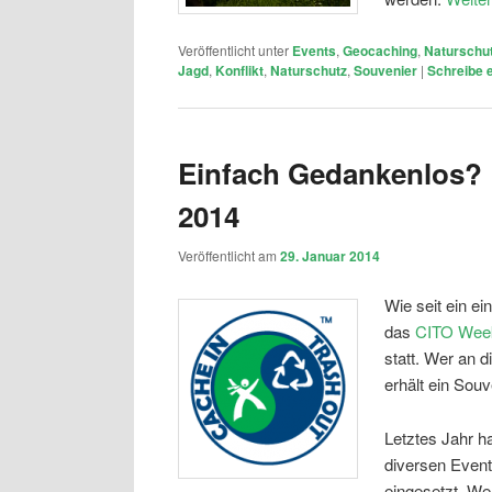
Veröffentlicht unter
Events
,
Geocaching
,
Naturschut
Jagd
,
Konflikt
,
Naturschutz
,
Souvenier
|
Schreibe 
Einfach Gedankenlos?
2014
Veröffentlicht am
29. Januar 2014
Wie seit ein e
das
CITO Wee
statt. Wer an
erhält ein Souv
Letztes Jahr h
diversen Event
eingesetzt. W