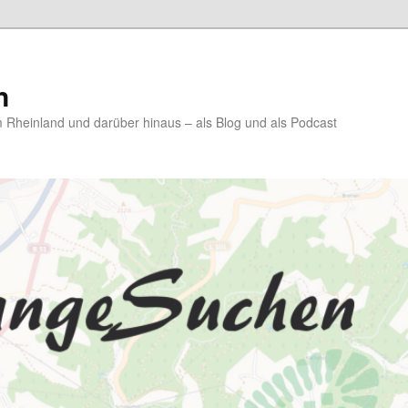
n
Rheinland und darüber hinaus – als Blog und als Podcast