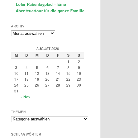
Löfer Rabenlaypfad – Eine
Abenteuertour für die ganze Familie
ARCHIV
Archiv
AUGUST 2026
M
D
M
D
F
S
S
1
2
3
4
5
6
7
8
9
10
11
12
13
14
15
16
17
18
19
20
21
22
23
24
25
26
27
28
29
30
31
« Nov.
THEMEN
Themen
SCHLAGWÖRTER