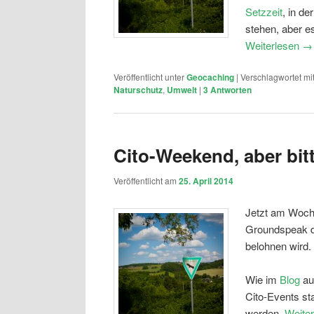
Setzzeit
, in d
stehen, aber es
Weiterlesen
→
Veröffentlicht unter
Geocaching
|
Verschlagwortet mi
Naturschutz
,
Umwelt
|
3
Antworten
Cito-Weekend, aber bitt
Veröffentlicht am
25. April 2014
Jetzt am Woch
Groundspeak d
belohnen wird.
Wie im
Blog
au
Cito-Events st
werden.
Weite