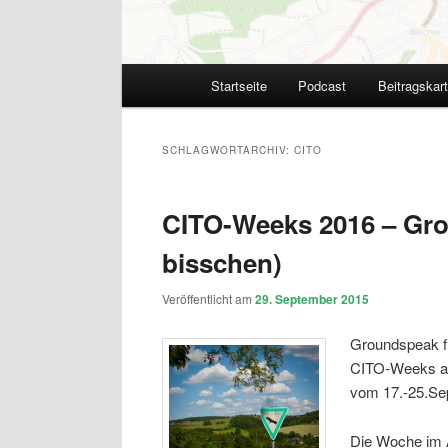
Hauptmenü
Startseite
Podcast
Beitragskar
SCHLAGWORTARCHIV:
CITO
CITO-Weeks 2016 – Gro
bisschen)
Veröffentlicht am
29. September 2015
Groundspeak fü
CITO-Weeks an
vom 17.-25.Se
Die Woche im Ap