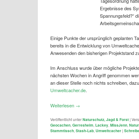
Tagesordnung hatte
Ergebnisse des Sy
Spannungsfeld?“ di
Arbeitsgemeinscha
Einige Punkte der ursprünglich geplanten T
bereits in die Entwicklung von Umweltcache
Anwesenden den bisherigen Projektstand zu p
Im Anschluss wurde über mögliche Projekte
nächsten Wochen in Angriff genommen werd
an dieser Stelle noch nichts schreiben, daz
Umweltcacher.de
.
Weiterlesen
→
Veröffentlicht unter
Naturschutz, Jagd & Forst
|
Vers
Geocachen
,
Gerresheim
,
Lackey
,
MissJenn
,
Natur
Stammtissch
,
Stash-Lab
,
Umweltcacher
|
Schreib