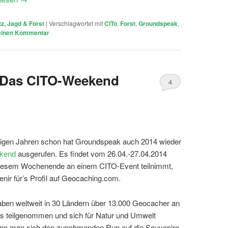
z, Jagd & Forst
|
Verschlagwortet mit
CiTo
,
Forst
,
Groundspeak
,
einen Kommentar
 Das CITO-Weekend
4
inigen Jahren schon hat Groundspeak auch 2014 wieder
kend
ausgerufen. Es findet vom 26.04.-27.04.2014
 diesem Wochenende an einem CITO-Event teilnimmt,
enir für’s Profil auf Geocaching.com.
aben weltweit in 30 Ländern über 13.000 Geocacher an
s teilgenommen und sich für Natur und Umwelt
enn man sich den zunehmenden Run auf die Souvenire