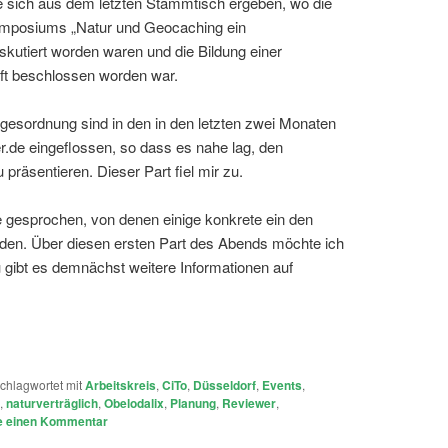
 sich aus dem letzten Stammtisch ergeben, wo die
mposiums „Natur und Geocaching ein
skutiert worden waren und die Bildung einer
ft beschlossen worden war.
agesordnung sind in den in den letzten zwei Monaten
r.de eingeflossen, so dass es nahe lag, den
räsentieren. Dieser Part fiel mir zu.
 gesprochen, von denen einige konkrete ein den
en. Über diesen ersten Part des Abends möchte ich
u gibt es demnächst weitere Informationen auf
chlagwortet mit
Arbeitskreis
,
CiTo
,
Düsseldorf
,
Events
,
,
naturverträglich
,
Obelodalix
,
Planung
,
Reviewer
,
e einen Kommentar