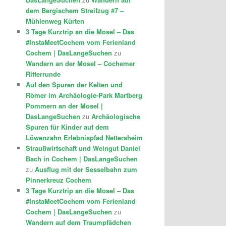
dem Bergischem Streifzug #7 –
Mühlenweg Kürten
3 Tage Kurztrip an die Mosel – Das
#InstaMeetCochem vom Ferienland
Cochem | DasLangeSuchen
zu
Wandern an der Mosel – Cochemer
Ritterrunde
Auf den Spuren der Kelten und
Römer im Archäologie-Park Martberg
Pommern an der Mosel |
DasLangeSuchen
zu
Archäologische
Spuren für Kinder auf dem
Löwenzahn Erlebnispfad Nettersheim
Straußwirtschaft und Weingut Daniel
Bach in Cochem | DasLangeSuchen
zu
Ausflug mit der Sesselbahn zum
Pinnerkreuz Cochem
3 Tage Kurztrip an die Mosel – Das
#InstaMeetCochem vom Ferienland
Cochem | DasLangeSuchen
zu
Wandern auf dem Traumpfädchen