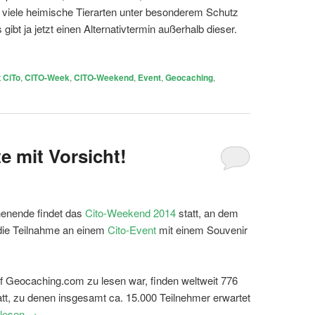
er viele heimische Tierarten unter besonderem Schutz
 gibt ja jetzt einen Alternativtermin außerhalb dieser.
t
CiTo
,
CITO-Week
,
CITO-Weekend
,
Event
,
Geocaching
,
e mit Vorsicht!
enende findet das
Cito-Weekend 2014
statt, an dem
ie Teilnahme an einem
Cito-Event
mit einem Souvenir
f Geocaching.com zu lesen war, finden weltweit 776
att, zu denen insgesamt ca. 15.000 Teilnehmer erwartet
rlesen
→