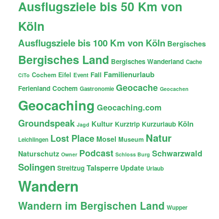
Ausflugsziele bis 50 Km von
Köln
Ausflugsziele bis 100 Km von Köln
Bergisches
Bergisches Land
Bergisches Wanderland
Cache
Familienurlaub
Fail
Cochem
Eifel
Event
CiTo
Geocache
Ferienland Cochem
Gastronomie
Geocachen
Geocaching
Geocaching.com
Groundspeak
Kultur
Köln
Kurztrip
Kurzurlaub
Jagd
Natur
Lost Place
Mosel
Museum
Leichlingen
Podcast
Schwarzwald
Naturschutz
Owner
Schloss Burg
Solingen
Talsperre
Update
Streifzug
Urlaub
Wandern
Wandern im Bergischen Land
Wupper