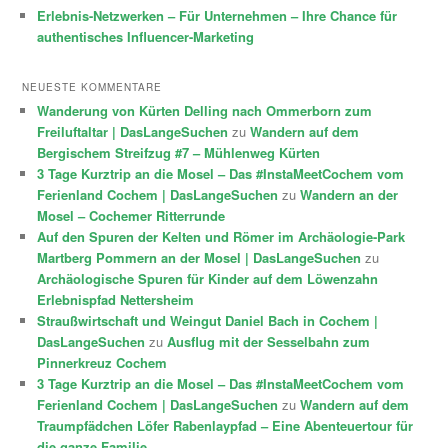
Erlebnis-Netzwerken – Für Unternehmen – Ihre Chance für
authentisches Influencer-Marketing
NEUESTE KOMMENTARE
Wanderung von Kürten Delling nach Ommerborn zum
Freiluftaltar | DasLangeSuchen
zu
Wandern auf dem
Bergischem Streifzug #7 – Mühlenweg Kürten
3 Tage Kurztrip an die Mosel – Das #InstaMeetCochem vom
Ferienland Cochem | DasLangeSuchen
zu
Wandern an der
Mosel – Cochemer Ritterrunde
Auf den Spuren der Kelten und Römer im Archäologie-Park
Martberg Pommern an der Mosel | DasLangeSuchen
zu
Archäologische Spuren für Kinder auf dem Löwenzahn
Erlebnispfad Nettersheim
Straußwirtschaft und Weingut Daniel Bach in Cochem |
DasLangeSuchen
zu
Ausflug mit der Sesselbahn zum
Pinnerkreuz Cochem
3 Tage Kurztrip an die Mosel – Das #InstaMeetCochem vom
Ferienland Cochem | DasLangeSuchen
zu
Wandern auf dem
Traumpfädchen Löfer Rabenlaypfad – Eine Abenteuertour für
die ganze Familie