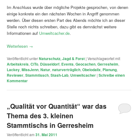
Im Anschluss wurde über mögliche Projekte gesprochen, von denen
einige konkrete ein den nächsten Wochen in Angriff genommen
werden. Über diesen ersten Part des Abends möchte ich an dieser
Stelle noch nichts schreiben, dazu gibt es demnächst weitere
Informationen auf
Umweltcacher.de
.
Weiterlesen
→
Veröffentlicht unter
Naturschutz, Jagd & Forst
|
Verschlagwortet mit
Arbeitskreis
,
CiTo
,
Düsseldorf
,
Events
,
Geocachen
,
Gerresheim
,
Lackey
,
MissJenn
,
Natur
,
naturverträglich
,
Obelodalix
,
Planung
,
Reviewer
,
Stammtissch
,
Stash-Lab
,
Umweltcacher
|
Schreibe einen
Kommentar
„Qualität vor Quantität“ war das
Thema des 3. kleinen
Stammtischs in Gerresheim
Veröffentlicht am
31. Mai 2011