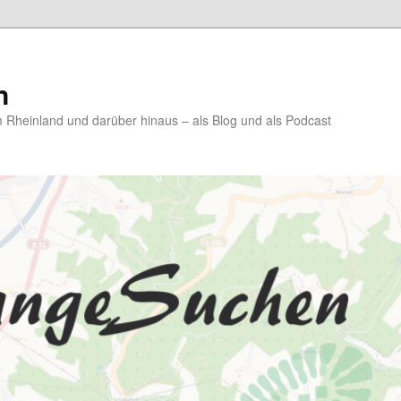
n
Rheinland und darüber hinaus – als Blog und als Podcast