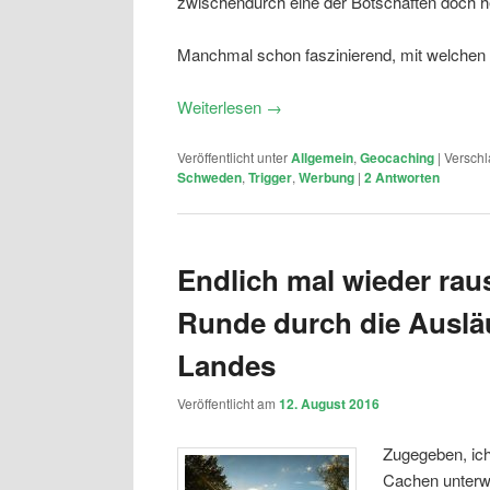
zwischendurch eine der Botschaften doch h
Manchmal schon faszinierend, mit welchen T
Weiterlesen
→
Veröffentlicht unter
Allgemein
,
Geocaching
|
Verschl
Schweden
,
Trigger
,
Werbung
|
2
Antworten
Endlich mal wieder raus
Runde durch die Auslä
Landes
Veröffentlicht am
12. August 2016
Zugegeben, ich
Cachen unterwe