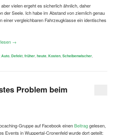
 aber vielen ergeht es sicherlich ähnlich, daher
von der Seele. Ich habe im Abstand von ziemlich genau
in einer vergleichbaren Fahrzeugklasse ein identisches
rlesen
→
t
Auto
,
Defekt
,
früher
,
heute
,
Kosten
,
Scheibenwischer
,
stes Problem beim
 Geocaching-Gruppe auf Facebook einen
Beitrag
gelesen,
es Events in Wuppertal-Cronenfeld wurde dort geteilt: