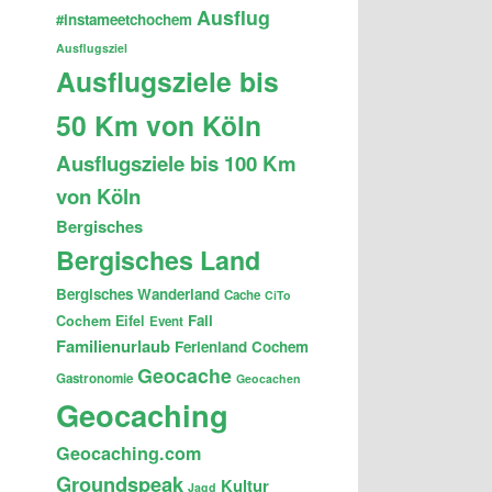
Ausflug
#instameetchochem
Ausflugsziel
Ausflugsziele bis
50 Km von Köln
Ausflugsziele bis 100 Km
von Köln
Bergisches
Bergisches Land
Bergisches Wanderland
Cache
CiTo
Fail
Cochem
Eifel
Event
Familienurlaub
Ferienland Cochem
Geocache
Gastronomie
Geocachen
Geocaching
Geocaching.com
Groundspeak
Kultur
Jagd