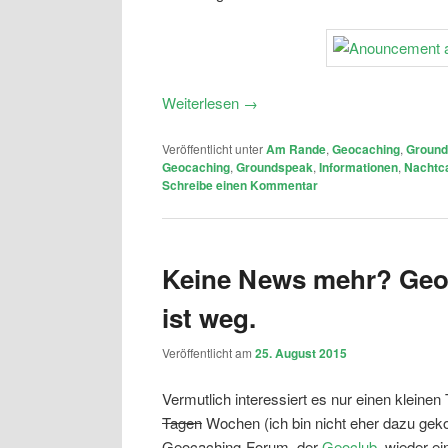
Weiterlesen
→
Veröffentlicht unter
Am Rande
,
Geocaching
,
Ground
Geocaching
,
Groundspeak
,
Informationen
,
Nachtc
Schreibe einen Kommentar
Keine News mehr? Geo
ist weg.
Veröffentlicht am
25. August 2015
Vermutlich interessiert es nur einen kleinen 
Tagen
Wochen (ich bin nicht eher dazu gek
Geocaching-Forum, der
Geoclub
, wieder e