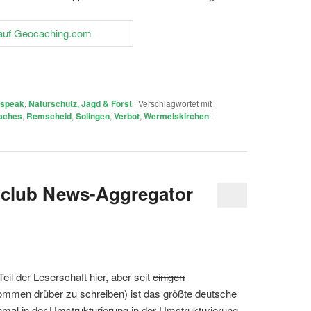
speak
,
Naturschutz, Jagd & Forst
|
Verschlagwortet mit
aches
,
Remscheid
,
Solingen
,
Verbot
,
Wermelskirchen
|
club News-Aggregator
Teil der Leserschaft hier, aber seit
einigen
ommen drüber zu schreiben) ist das größte deutsche
inmal in der Umstrukturierung in der Umstrukturierung.