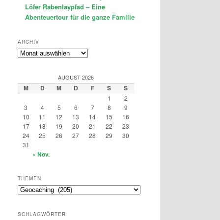
Löfer Rabenlaypfad – Eine
Abenteuertour für die ganze Familie
ARCHIV
Archiv
AUGUST 2026
M
D
M
D
F
S
S
1
2
3
4
5
6
7
8
9
10
11
12
13
14
15
16
17
18
19
20
21
22
23
24
25
26
27
28
29
30
31
« Nov.
THEMEN
Themen
SCHLAGWÖRTER