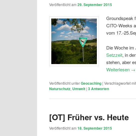
Veröffentlicht am
29. September 2015
Groundspeak fü
CITO-Weeks an
vom 17.-25.Se
Die Woche im Ap
Setzzeit
, in d
stehen, aber es
Weiterlesen
→
Veröffentlicht unter
Geocaching
|
Verschlagwortet mi
Naturschutz
,
Umwelt
|
3
Antworten
[OT] Früher vs. Heute
Veröffentlicht am
18. September 2015