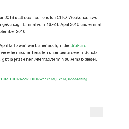
r 2016 statt des traditionellen CITO-Weekends zwei
gekündigt. Einmal vom 16.-24. April 2016 und einmal
ptember 2016.
ril fällt zwar, wie bisher auch, in die
Brut-und
er viele heimische Tierarten unter besonderem Schutz
 gibt ja jetzt einen Alternativtermin außerhalb dieser.
t
CiTo
,
CITO-Week
,
CITO-Weekend
,
Event
,
Geocaching
,