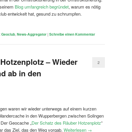
n seinem
Blog umfangreich begründet
, warum es nötig
oclub entwickelt hat, gesund zu schrumpfen.
t
Geoclub
,
News-Aggregator
|
Schreibe einen Kommentar
 Hotzenplotz – Wieder
2
nd ab in den
agen waren wir wieder unterwegs auf einem kurzen
Wandercache in den Wupperbergen zwischen Solingen
. Der Geocache „
Der Schatz des Räuber Hotzenplotz
“
ar das Ziel, das den Weg vorgab.
Weiterlesen
→