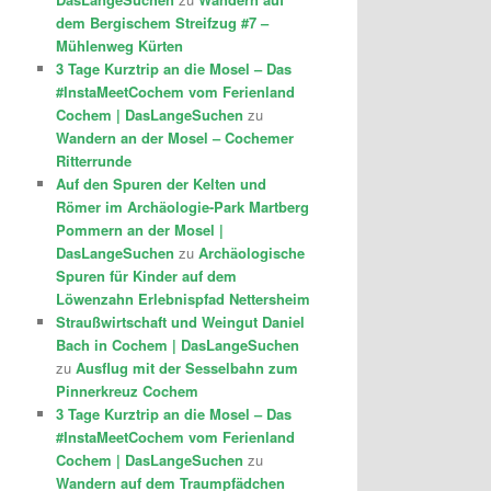
dem Bergischem Streifzug #7 –
Mühlenweg Kürten
3 Tage Kurztrip an die Mosel – Das
#InstaMeetCochem vom Ferienland
Cochem | DasLangeSuchen
zu
Wandern an der Mosel – Cochemer
Ritterrunde
Auf den Spuren der Kelten und
Römer im Archäologie-Park Martberg
Pommern an der Mosel |
DasLangeSuchen
zu
Archäologische
Spuren für Kinder auf dem
Löwenzahn Erlebnispfad Nettersheim
Straußwirtschaft und Weingut Daniel
Bach in Cochem | DasLangeSuchen
zu
Ausflug mit der Sesselbahn zum
Pinnerkreuz Cochem
3 Tage Kurztrip an die Mosel – Das
#InstaMeetCochem vom Ferienland
Cochem | DasLangeSuchen
zu
Wandern auf dem Traumpfädchen