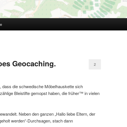
te
oes Geocaching.
2
n, dass die schwedische Möbelhauskette sich
hlige Bleistifte gemopst haben, die früher™ in vielen
 gewandelt. Neben den ganzen „Hallo liebe Eltern, der
geholt werden“-Durchsagen, stach dann