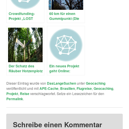
Crowdfunding-
60 km für einen
Projekt „LOST
Gummipunkt (Die
PLACE – 1st
Balkantrasse –
Geocaching Shop
einmal rauf und
Berlin“
wieder runter)
Der Schatz des
Ein neues Projekt
Räuber Hotzenplotz
geht Online:
– Wieder einmal ein
Umweltcacher.de
wenig auf und ab in
Dieser Eintrag wurde von
DasLangeSuchen
unter
Geocaching
den Wupperbergen
veröffentlicht und mit
APE-Cache
,
Brasilien
,
Flugreise
,
Geocaching
,
Projekt
,
Reise
verschlagwortet. Setze ein Lesezeichen für den
Permalink
.
Schreibe einen Kommentar