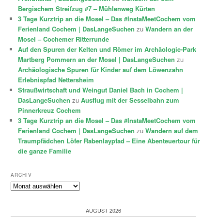
Bergischem Streifzug #7 – Mühlenweg Kürten
3 Tage Kurztrip an die Mosel – Das #InstaMeetCochem vom
Ferienland Cochem | DasLangeSuchen
zu
Wandern an der
Mosel – Cochemer Ritterrunde
Auf den Spuren der Kelten und Römer im Archäologie-Park
Martberg Pommern an der Mosel | DasLangeSuchen
zu
Archäologische Spuren für Kinder auf dem Löwenzahn
Erlebnispfad Nettersheim
Straußwirtschaft und Weingut Daniel Bach in Cochem |
DasLangeSuchen
zu
Ausflug mit der Sesselbahn zum
Pinnerkreuz Cochem
3 Tage Kurztrip an die Mosel – Das #InstaMeetCochem vom
Ferienland Cochem | DasLangeSuchen
zu
Wandern auf dem
Traumpfädchen Löfer Rabenlaypfad – Eine Abenteuertour für
die ganze Familie
ARCHIV
Archiv
AUGUST 2026