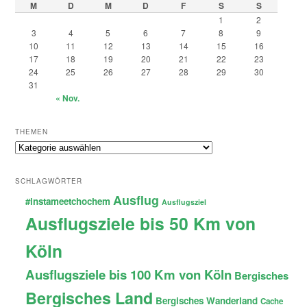
M
D
M
D
F
S
S
1
2
3
4
5
6
7
8
9
10
11
12
13
14
15
16
17
18
19
20
21
22
23
24
25
26
27
28
29
30
31
« Nov.
THEMEN
Themen
SCHLAGWÖRTER
Ausflug
#instameetchochem
Ausflugsziel
Ausflugsziele bis 50 Km von
Köln
Ausflugsziele bis 100 Km von Köln
Bergisches
Bergisches Land
Bergisches Wanderland
Cache