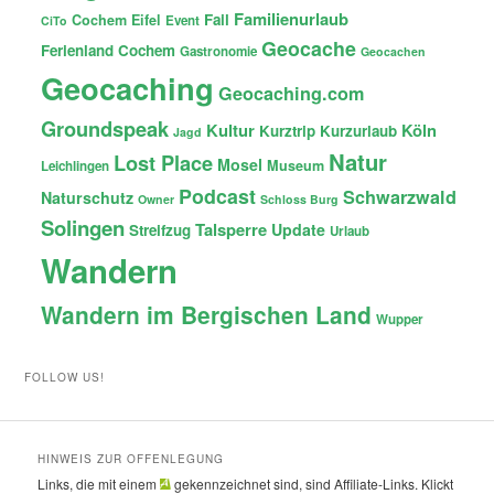
Familienurlaub
Fail
Cochem
Eifel
Event
CiTo
Geocache
Ferienland Cochem
Gastronomie
Geocachen
Geocaching
Geocaching.com
Groundspeak
Kultur
Köln
Kurztrip
Kurzurlaub
Jagd
Natur
Lost Place
Mosel
Museum
Leichlingen
Podcast
Schwarzwald
Naturschutz
Owner
Schloss Burg
Solingen
Talsperre
Update
Streifzug
Urlaub
Wandern
Wandern im Bergischen Land
Wupper
FOLLOW US!
HINWEIS ZUR OFFENLEGUNG
Links, die mit einem
gekennzeichnet sind, sind Affiliate-Links. Klickt