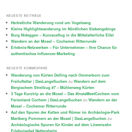
NEUESTE BEITRÄGE
Herbstliche Wanderung rund um Vogelsang
Kleine Highlightwanderung im Nördlichen Siebengebirge
Burg Nideggen – Kurzausflug in die Mittelalterliche Eifel
Wandern an der Mosel – Cochemer Ritterrunde
Erlebnis-Netzwerken – Für Unternehmen – Ihre Chance für
authentisches Influencer-Marketing
NEUESTE KOMMENTARE
Wanderung von Kürten Delling nach Ommerborn zum
Freiluftaltar | DasLangeSuchen
zu
Wandern auf dem
Bergischem Streifzug #7 – Mühlenweg Kürten
3 Tage Kurztrip an die Mosel – Das #InstaMeetCochem vom
Ferienland Cochem | DasLangeSuchen
zu
Wandern an der
Mosel – Cochemer Ritterrunde
Auf den Spuren der Kelten und Römer im Archäologie-Park
Martberg Pommern an der Mosel | DasLangeSuchen
zu
Archäologische Spuren für Kinder auf dem Löwenzahn
Erlebnispfad Nettersheim