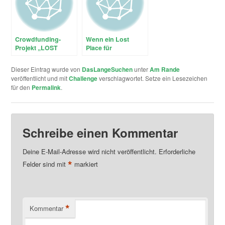
Crowdfunding-
Wenn ein Lost
Projekt „LOST
Place für
PLACE – 1st
Geocacher
Geocaching Shop
erschlossen wird
Dieser Eintrag wurde von
DasLangeSuchen
unter
Am Rande
Berlin“
veröffentlicht und mit
Challenge
verschlagwortet. Setze ein Lesezeichen
für den
Permalink
.
Schreibe einen Kommentar
Deine E-Mail-Adresse wird nicht veröffentlicht.
Erforderliche
*
Felder sind mit
markiert
*
Kommentar