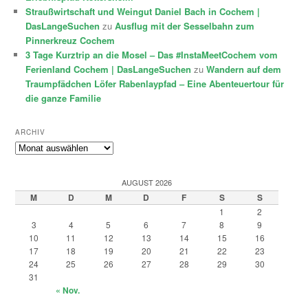
Straußwirtschaft und Weingut Daniel Bach in Cochem |
DasLangeSuchen
zu
Ausflug mit der Sesselbahn zum
Pinnerkreuz Cochem
3 Tage Kurztrip an die Mosel – Das #InstaMeetCochem vom
Ferienland Cochem | DasLangeSuchen
zu
Wandern auf dem
Traumpfädchen Löfer Rabenlaypfad – Eine Abenteuertour für
die ganze Familie
ARCHIV
Archiv
AUGUST 2026
M
D
M
D
F
S
S
1
2
3
4
5
6
7
8
9
10
11
12
13
14
15
16
17
18
19
20
21
22
23
24
25
26
27
28
29
30
31
« Nov.