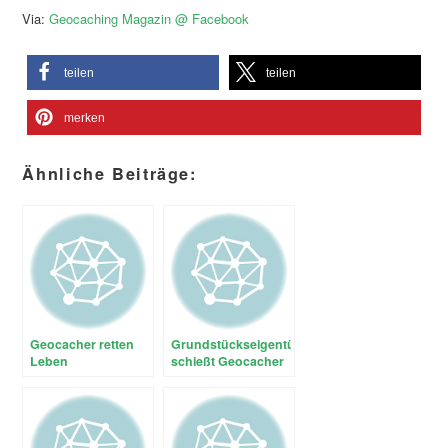
Via:
Geocaching Magazin @ Facebook
teilen
teilen
merken
Ähnliche Beiträge:
Geocacher retten
Grundstückseigentümer
Leben
schießt Geocacher
an