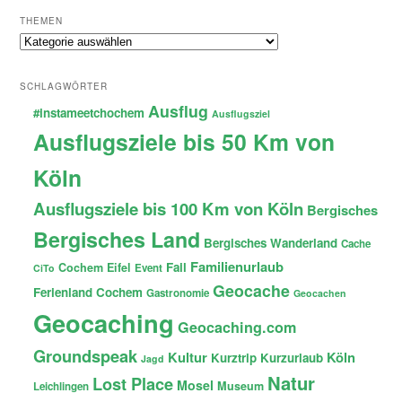
THEMEN
Themen
SCHLAGWÖRTER
Ausflug
#instameetchochem
Ausflugsziel
Ausflugsziele bis 50 Km von
Köln
Ausflugsziele bis 100 Km von Köln
Bergisches
Bergisches Land
Bergisches Wanderland
Cache
Familienurlaub
Fail
Cochem
Eifel
Event
CiTo
Geocache
Ferienland Cochem
Gastronomie
Geocachen
Geocaching
Geocaching.com
Groundspeak
Kultur
Köln
Kurztrip
Kurzurlaub
Jagd
Natur
Lost Place
Mosel
Museum
Leichlingen