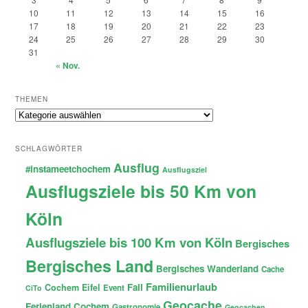
10
11
12
13
14
15
16
17
18
19
20
21
22
23
24
25
26
27
28
29
30
31
« Nov.
THEMEN
Themen
SCHLAGWÖRTER
Ausflug
#instameetchochem
Ausflugsziel
Ausflugsziele bis 50 Km von
Köln
Ausflugsziele bis 100 Km von Köln
Bergisches
Bergisches Land
Bergisches Wanderland
Cache
Familienurlaub
Fail
Cochem
Eifel
Event
CiTo
Geocache
Ferienland Cochem
Gastronomie
Geocachen