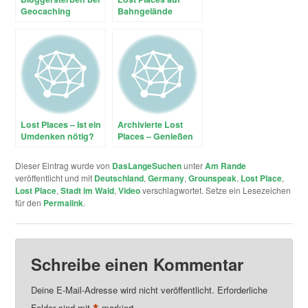
Geocaching
Bahngelände
Bloggern – virtuelle
Lost Places?
Lost Places – Ist ein
Archivierte Lost
Umdenken nötig?
Places – Genießen
und schweigen?
Dieser Eintrag wurde von
DasLangeSuchen
unter
Am Rande
veröffentlicht und mit
Deutschland
,
Germany
,
Grounspeak
,
Lost Place
,
Lost Place
,
Stadt im Wald
,
Video
verschlagwortet. Setze ein Lesezeichen
für den
Permalink
.
Schreibe einen Kommentar
Deine E-Mail-Adresse wird nicht veröffentlicht.
Erforderliche
Felder sind mit
markiert