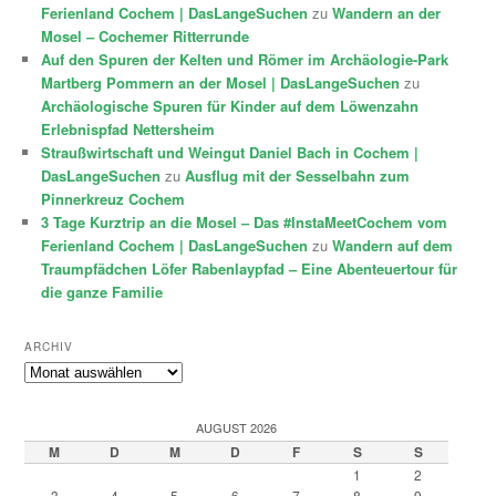
Ferienland Cochem | DasLangeSuchen
zu
Wandern an der
Mosel – Cochemer Ritterrunde
Auf den Spuren der Kelten und Römer im Archäologie-Park
Martberg Pommern an der Mosel | DasLangeSuchen
zu
Archäologische Spuren für Kinder auf dem Löwenzahn
Erlebnispfad Nettersheim
Straußwirtschaft und Weingut Daniel Bach in Cochem |
DasLangeSuchen
zu
Ausflug mit der Sesselbahn zum
Pinnerkreuz Cochem
3 Tage Kurztrip an die Mosel – Das #InstaMeetCochem vom
Ferienland Cochem | DasLangeSuchen
zu
Wandern auf dem
Traumpfädchen Löfer Rabenlaypfad – Eine Abenteuertour für
die ganze Familie
ARCHIV
Archiv
AUGUST 2026
M
D
M
D
F
S
S
1
2
3
4
5
6
7
8
9