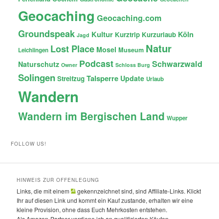
Geocaching
Geocaching.com
Groundspeak
Kultur
Köln
Kurztrip
Kurzurlaub
Jagd
Natur
Lost Place
Mosel
Museum
Leichlingen
Podcast
Schwarzwald
Naturschutz
Owner
Schloss Burg
Solingen
Talsperre
Update
Streifzug
Urlaub
Wandern
Wandern im Bergischen Land
Wupper
FOLLOW US!
HINWEIS ZUR OFFENLEGUNG
Links, die mit einem
gekennzeichnet sind, sind Affiliate-Links. Klickt
Ihr auf diesen Link und kommt ein Kauf zustande, erhalten wir eine
kleine Provision, ohne dass Euch Mehrkosten entstehen.
Als Amazon-Partner verdiene ich an qualifizierten Käufen.