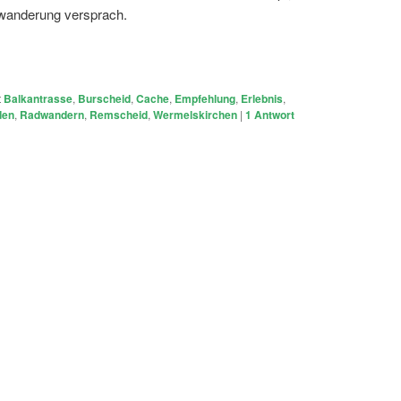
dwanderung versprach.
t
Balkantrasse
,
Burscheid
,
Cache
,
Empfehlung
,
Erlebnis
,
den
,
Radwandern
,
Remscheid
,
Wermelskirchen
|
1
Antwort