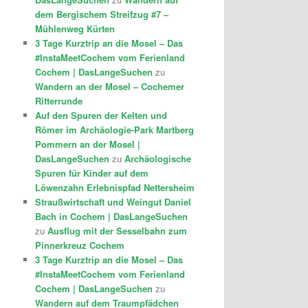
dem Bergischem Streifzug #7 –
Mühlenweg Kürten
3 Tage Kurztrip an die Mosel – Das
#InstaMeetCochem vom Ferienland
Cochem | DasLangeSuchen
zu
Wandern an der Mosel – Cochemer
Ritterrunde
Auf den Spuren der Kelten und
Römer im Archäologie-Park Martberg
Pommern an der Mosel |
DasLangeSuchen
zu
Archäologische
Spuren für Kinder auf dem
Löwenzahn Erlebnispfad Nettersheim
Straußwirtschaft und Weingut Daniel
Bach in Cochem | DasLangeSuchen
zu
Ausflug mit der Sesselbahn zum
Pinnerkreuz Cochem
3 Tage Kurztrip an die Mosel – Das
#InstaMeetCochem vom Ferienland
Cochem | DasLangeSuchen
zu
Wandern auf dem Traumpfädchen