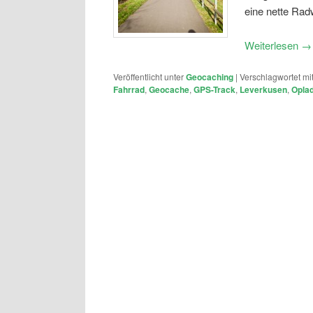
eine nette Ra
Weiterlesen
→
Veröffentlicht unter
Geocaching
|
Verschlagwortet mi
Fahrrad
,
Geocache
,
GPS-Track
,
Leverkusen
,
Opla