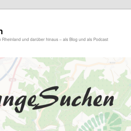
n
Rheinland und darüber hinaus – als Blog und als Podcast