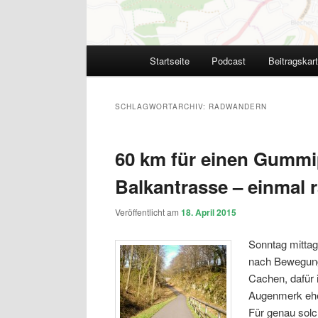
Hauptmenü
Startseite
Podcast
Beitragskar
SCHLAGWORTARCHIV:
RADWANDERN
60 km für einen Gummi
Balkantrasse – einmal r
Veröffentlicht am
18. April 2015
Sonntag mittag
nach Bewegung.
Cachen, dafür i
Augenmerk eher
Für genau solc