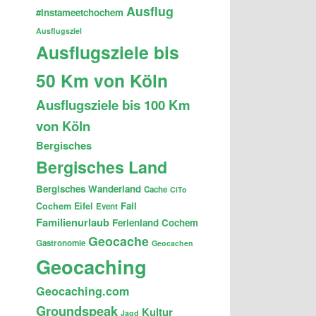
Ausflug
#instameetchochem
Ausflugsziel
Ausflugsziele bis
50 Km von Köln
Ausflugsziele bis 100 Km
von Köln
Bergisches
Bergisches Land
Bergisches Wanderland
Cache
CiTo
Fail
Cochem
Eifel
Event
Familienurlaub
Ferienland Cochem
Geocache
Gastronomie
Geocachen
Geocaching
Geocaching.com
Groundspeak
Kultur
Jagd