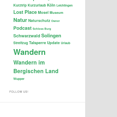
Köln
Kurztrip
Kurzurlaub
Leichlingen
Lost Place
Mosel
Museum
Natur
Naturschutz
Owner
Podcast
Schloss Burg
Solingen
Schwarzwald
Talsperre
Update
Streifzug
Urlaub
Wandern
Wandern im
Bergischen Land
Wupper
FOLLOW US!