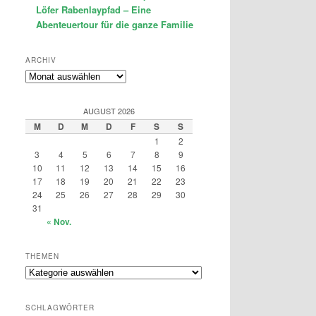
Löfer Rabenlaypfad – Eine
Abenteuertour für die ganze Familie
ARCHIV
Archiv
AUGUST 2026
M
D
M
D
F
S
S
1
2
3
4
5
6
7
8
9
10
11
12
13
14
15
16
17
18
19
20
21
22
23
24
25
26
27
28
29
30
31
« Nov.
THEMEN
Themen
SCHLAGWÖRTER