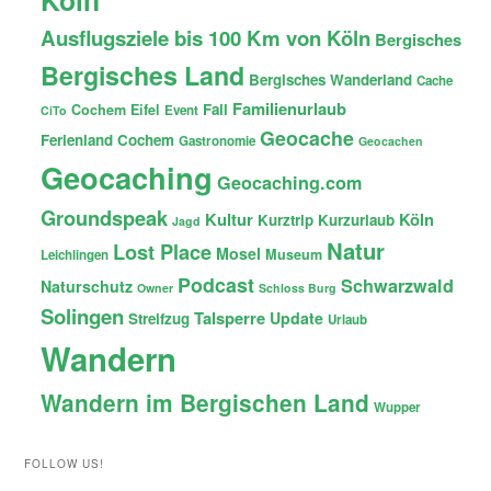
Ausflugsziele bis 100 Km von Köln
Bergisches
Bergisches Land
Bergisches Wanderland
Cache
Familienurlaub
Fail
Cochem
Eifel
Event
CiTo
Geocache
Ferienland Cochem
Gastronomie
Geocachen
Geocaching
Geocaching.com
Groundspeak
Kultur
Köln
Kurztrip
Kurzurlaub
Jagd
Natur
Lost Place
Mosel
Museum
Leichlingen
Podcast
Schwarzwald
Naturschutz
Owner
Schloss Burg
Solingen
Talsperre
Update
Streifzug
Urlaub
Wandern
Wandern im Bergischen Land
Wupper
FOLLOW US!