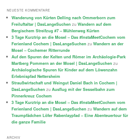
NEUESTE KOMMENTARE
Wanderung von Kürten Delling nach Ommerborn zum
Freiluftaltar | DasLangeSuchen
zu
Wandern auf dem
Bergischem Streifzug #7 – Mühlenweg Kürten
3 Tage Kurztrip an die Mosel – Das #InstaMeetCochem vom
Ferienland Cochem | DasLangeSuchen
zu
Wandern an der
Mosel – Cochemer Ritterrunde
Auf den Spuren der Kelten und Römer im Archäologie-Park
Martberg Pommern an der Mosel | DasLangeSuchen
zu
Archäologische Spuren für Kinder auf dem Löwenzahn
Erlebnispfad Nettersheim
Straußwirtschaft und Weingut Daniel Bach in Cochem |
DasLangeSuchen
zu
Ausflug mit der Sesselbahn zum
Pinnerkreuz Cochem
3 Tage Kurztrip an die Mosel – Das #InstaMeetCochem vom
Ferienland Cochem | DasLangeSuchen
zu
Wandern auf dem
Traumpfädchen Löfer Rabenlaypfad – Eine Abenteuertour für
die ganze Familie
ARCHIV