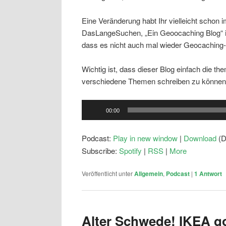
Eine Veränderung habt Ihr vielleicht scho
DasLangeSuchen, „Ein Geoocaching Blog“ is
dass es nicht auch mal wieder Geocaching-
Wichtig ist, dass dieser Blog einfach die t
verschiedene Themen schreiben zu können
Audio-
00:00
Player
Podcast:
Play in new window
|
Download
(D
Subscribe:
Spotify
|
RSS
|
More
Veröffentlicht unter
Allgemein
,
Podcast
|
1
Antwort
Alter Schwede! IKEA g