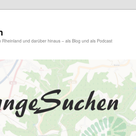
n
Rheinland und darüber hinaus – als Blog und als Podcast