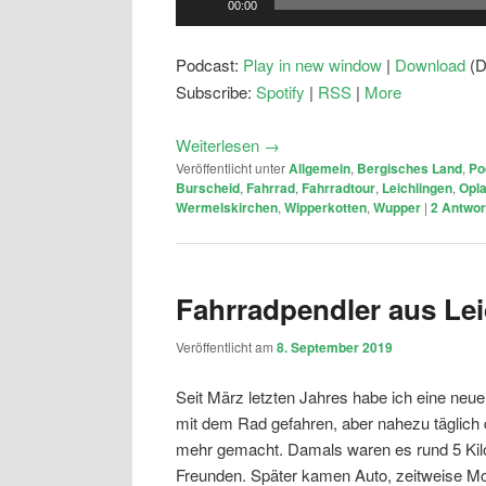
00:00
Player
Podcast:
Play in new window
|
Download
(D
Subscribe:
Spotify
|
RSS
|
More
Weiterlesen
→
Veröffentlicht unter
Allgemein
,
Bergisches Land
,
Po
Burscheid
,
Fahrrad
,
Fahrradtour
,
Leichlingen
,
Opl
Wermelskirchen
,
Wipperkotten
,
Wupper
|
2
Antwor
Fahrradpendler aus Le
Veröffentlicht am
8. September 2019
Seit März letzten Jahres habe ich eine neue
mit dem Rad gefahren, aber nahezu täglich d
mehr gemacht. Damals waren es rund 5 Kilo
Freunden. Später kamen Auto, zeitweise Mo