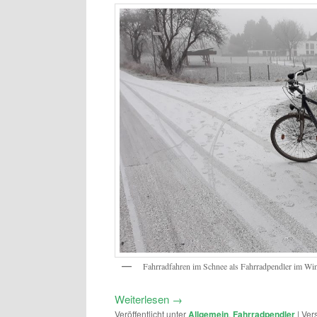
Fahrradfahren im Schnee als Fahrradpendler im Win
Weiterlesen
→
Veröffentlicht unter
Allgemein
,
Fahrradpendler
|
Ver