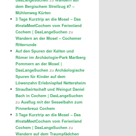
dem Bergischem Streifzug #7 –
Mühlenweg Kürten
3 Tage Kurztrip an die Mosel – Das
#InstaMeetCochem vom Ferienland
Cochem | DasLangeSuchen
zu
Wandern an der Mosel – Cochemer
Ritterrunde
Auf den Spuren der Kelten und
Römer im Archäologie-Park Martberg
Pommern an der Mosel |
DasLangeSuchen
zu
Archäologische
Spuren für Kinder auf dem
Löwenzahn Erlebnispfad Nettersheim
Straußwirtschaft und Weingut Daniel
Bach in Cochem | DasLangeSuchen
zu
Ausflug mit der Sesselbahn zum
Pinnerkreuz Cochem
3 Tage Kurztrip an die Mosel – Das
#InstaMeetCochem vom Ferienland
Cochem | DasLangeSuchen
zu
Wandern auf dem Traumpfädchen