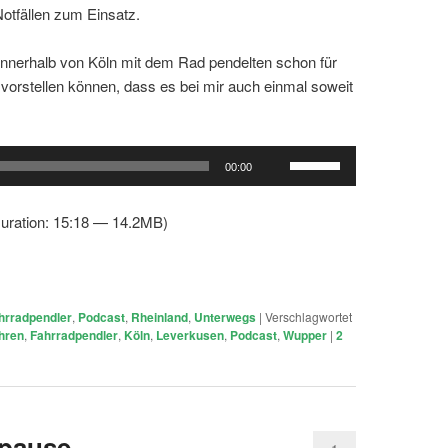
otfällen zum Einsatz.
 innerhalb von Köln mit dem Rad pendelten schon für
t vorstellen können, dass es bei mir auch einmal soweit
Pfeiltasten
00:00
Hoch/Runter
benutzen,
uration: 15:18 — 14.2MB)
um
die
Lautstärke
zu
hrradpendler
,
Podcast
,
Rheinland
,
Unterwegs
|
Verschlagwortet
regeln.
hren
,
Fahrradpendler
,
Köln
,
Leverkusen
,
Podcast
,
Wupper
|
2
pause