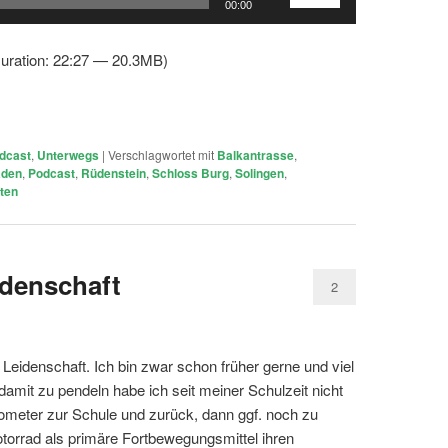
00:00
Hoch/Runter
benutzen,
uration: 22:27 — 20.3MB)
um
die
Lautstärke
zu
dcast
,
Unterwegs
|
Verschlagwortet mit
Balkantrasse
,
regeln.
aden
,
Podcast
,
Rüdenstein
,
Schloss Burg
,
Solingen
,
ten
idenschaft
2
 Leidenschaft. Ich bin zwar schon früher gerne und viel
amit zu pendeln habe ich seit meiner Schulzeit nicht
meter zur Schule und zurück, dann ggf. noch zu
torrad als primäre Fortbewegungsmittel ihren