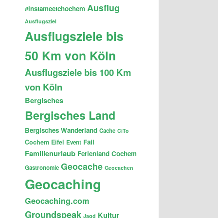
Ausflug
#instameetchochem
Ausflugsziel
Ausflugsziele bis
50 Km von Köln
Ausflugsziele bis 100 Km
von Köln
Bergisches
Bergisches Land
Bergisches Wanderland
Cache
CiTo
Fail
Cochem
Eifel
Event
Familienurlaub
Ferienland Cochem
Geocache
Gastronomie
Geocachen
Geocaching
Geocaching.com
Groundspeak
Kultur
Jagd