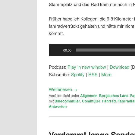
Stammplatz und das Rad kam nur noch in N
Früher habe ich Kollegen, die 6-8 Kilometer
fahrradverrückt gehalten und hätte mir nich
kommt.
Audio-
00:00
Player
Podcast:
Play in new window
|
Download
(D
Subscribe:
Spotify
|
RSS
|
More
Weiterlesen
→
Veröffentlicht unter
Allgemein
,
Bergisches Land
,
Fa
mit
Bikecommuter
,
Commuter
,
Fahrrad
,
Fahrradfa
Antworten
Verdammt lange Sende