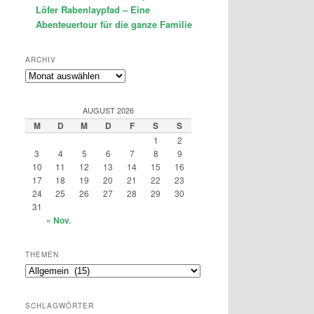
Löfer Rabenlaypfad – Eine
Abenteuertour für die ganze Familie
ARCHIV
Archiv
AUGUST 2026
M
D
M
D
F
S
S
1
2
3
4
5
6
7
8
9
10
11
12
13
14
15
16
17
18
19
20
21
22
23
24
25
26
27
28
29
30
31
« Nov.
THEMEN
Themen
SCHLAGWÖRTER