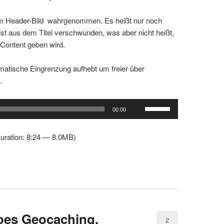
n im Header-Bild wahrgenommen. Es heißt nur noch
t aus dem Titel verschwunden, was aber nicht heißt,
Content geben wird.
hematische Eingrenzung aufhebt um freier über
.
Pfeiltasten
00:00
Hoch/Runter
benutzen,
uration: 8:24 — 8.0MB)
um
die
Lautstärke
zu
regeln.
oes Geocaching.
2