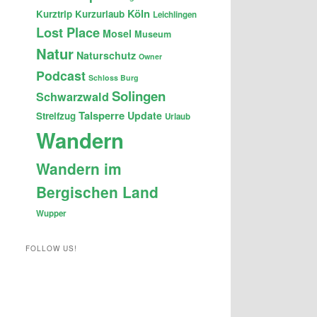
Köln
Kurztrip
Kurzurlaub
Leichlingen
Lost Place
Mosel
Museum
Natur
Naturschutz
Owner
Podcast
Schloss Burg
Solingen
Schwarzwald
Talsperre
Update
Streifzug
Urlaub
Wandern
Wandern im
Bergischen Land
Wupper
FOLLOW US!