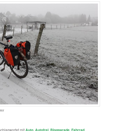
ter
schlagwortet mit
Auto
,
Autofrei
,
Blogparade
,
Fahrrad
,