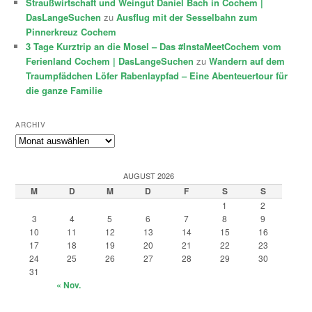
Straußwirtschaft und Weingut Daniel Bach in Cochem |
DasLangeSuchen
zu
Ausflug mit der Sesselbahn zum
Pinnerkreuz Cochem
3 Tage Kurztrip an die Mosel – Das #InstaMeetCochem vom
Ferienland Cochem | DasLangeSuchen
zu
Wandern auf dem
Traumpfädchen Löfer Rabenlaypfad – Eine Abenteuertour für
die ganze Familie
ARCHIV
Archiv
AUGUST 2026
M
D
M
D
F
S
S
1
2
3
4
5
6
7
8
9
10
11
12
13
14
15
16
17
18
19
20
21
22
23
24
25
26
27
28
29
30
31
« Nov.