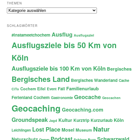
THEMEN
Themen
SCHLAGWÖRTER
Ausflug
#instameetchochem
Ausflugsziel
Ausflugsziele bis 50 Km von
Köln
Ausflugsziele bis 100 Km von Köln
Bergisches
Bergisches Land
Bergisches Wanderland
Cache
Familienurlaub
Fail
Cochem
Eifel
Event
CiTo
Geocache
Ferienland Cochem
Gastronomie
Geocachen
Geocaching
Geocaching.com
Groundspeak
Kultur
Köln
Kurztrip
Kurzurlaub
Jagd
Natur
Lost Place
Mosel
Museum
Leichlingen
Podcast
Schwarzwald
Naturschutz
Owner
Schloss Burg