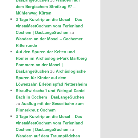
dem Bergischem Streifzug #7 –
Mühlenweg Kürten
3 Tage Kurztrip an die Mosel – Das
#InstaMeetCochem vom Ferienland
Cochem | DasLangeSuchen
zu
Wandern an der Mosel – Cochemer
Ritterrunde
Auf den Spuren der Kelten und
Römer im Archäologie-Park Martberg
Pommern an der Mosel |
DasLangeSuchen
zu
Archäologische
Spuren für Kinder auf dem
Löwenzahn Erlebnispfad Nettersheim
Straußwirtschaft und Weingut Daniel
Bach in Cochem | DasLangeSuchen
zu
Ausflug mit der Sesselbahn zum
Pinnerkreuz Cochem
3 Tage Kurztrip an die Mosel – Das
#InstaMeetCochem vom Ferienland
Cochem | DasLangeSuchen
zu
Wandern auf dem Traumpfädchen