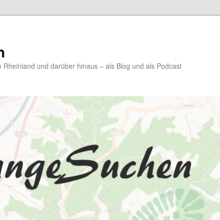
n
Rheinland und darüber hinaus – als Blog und als Podcast