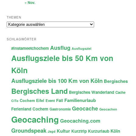
« Nov.
THEMEN
Themen
SCHLAGWÖRTER
Ausflug
#instameetchochem
Ausflugsziel
Ausflugsziele bis 50 Km von
Köln
Ausflugsziele bis 100 Km von Köln
Bergisches
Bergisches Land
Bergisches Wanderland
Cache
Familienurlaub
Fail
Cochem
Eifel
Event
CiTo
Geocache
Ferienland Cochem
Gastronomie
Geocachen
Geocaching
Geocaching.com
Groundspeak
Kultur
Köln
Kurztrip
Kurzurlaub
Jagd