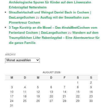
Archäologische Spuren für Kinder auf dem Löwenzahn
Erlebnispfad Nettersheim
Straußwirtschaft und Weingut Daniel Bach in Cochem |
DasLangeSuchen
zu
Ausflug mit der Sesselbahn zum
Pinnerkreuz Cochem
3 Tage Kurztrip an die Mosel – Das #InstaMeetCochem vom
Ferienland Cochem | DasLangeSuchen
zu
Wandern auf dem
Traumpfädchen Löfer Rabenlaypfad – Eine Abenteuertour für
die ganze Familie
ARCHIV
Archiv
AUGUST 2026
M
D
M
D
F
S
S
1
2
3
4
5
6
7
8
9
10
11
12
13
14
15
16
17
18
19
20
21
22
23
24
25
26
27
28
29
30
31