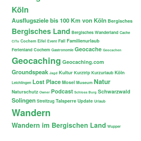
Köln
Ausflugsziele bis 100 Km von Köln
Bergisches
Bergisches Land
Bergisches Wanderland
Cache
Familienurlaub
Fail
Cochem
Eifel
Event
CiTo
Geocache
Ferienland Cochem
Gastronomie
Geocachen
Geocaching
Geocaching.com
Groundspeak
Kultur
Köln
Kurztrip
Kurzurlaub
Jagd
Natur
Lost Place
Mosel
Museum
Leichlingen
Podcast
Schwarzwald
Naturschutz
Owner
Schloss Burg
Solingen
Talsperre
Update
Streifzug
Urlaub
Wandern
Wandern im Bergischen Land
Wupper