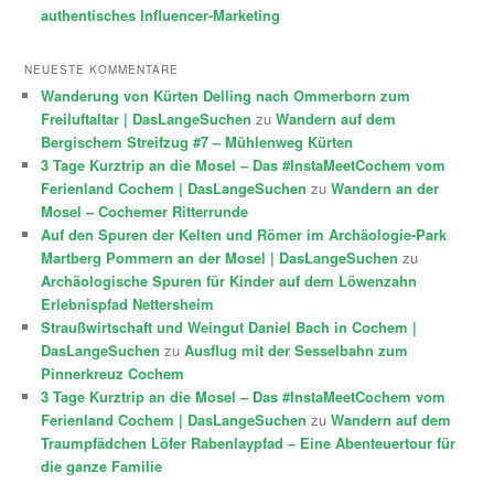
authentisches Influencer-Marketing
NEUESTE KOMMENTARE
Wanderung von Kürten Delling nach Ommerborn zum
Freiluftaltar | DasLangeSuchen
zu
Wandern auf dem
Bergischem Streifzug #7 – Mühlenweg Kürten
3 Tage Kurztrip an die Mosel – Das #InstaMeetCochem vom
Ferienland Cochem | DasLangeSuchen
zu
Wandern an der
Mosel – Cochemer Ritterrunde
Auf den Spuren der Kelten und Römer im Archäologie-Park
Martberg Pommern an der Mosel | DasLangeSuchen
zu
Archäologische Spuren für Kinder auf dem Löwenzahn
Erlebnispfad Nettersheim
Straußwirtschaft und Weingut Daniel Bach in Cochem |
DasLangeSuchen
zu
Ausflug mit der Sesselbahn zum
Pinnerkreuz Cochem
3 Tage Kurztrip an die Mosel – Das #InstaMeetCochem vom
Ferienland Cochem | DasLangeSuchen
zu
Wandern auf dem
Traumpfädchen Löfer Rabenlaypfad – Eine Abenteuertour für
die ganze Familie