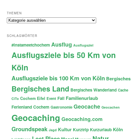
THEMEN
Themen
SCHLAGWÖRTER
Ausflug
#instameetchochem
Ausflugsziel
Ausflugsziele bis 50 Km von
Köln
Ausflugsziele bis 100 Km von Köln
Bergisches
Bergisches Land
Bergisches Wanderland
Cache
Familienurlaub
Fail
Cochem
Eifel
Event
CiTo
Geocache
Ferienland Cochem
Gastronomie
Geocachen
Geocaching
Geocaching.com
Groundspeak
Kultur
Köln
Kurztrip
Kurzurlaub
Jagd
Natur
Lost Place
Mosel