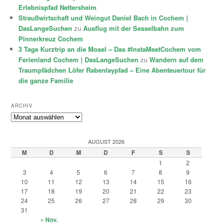
Erlebnispfad Nettersheim
Straußwirtschaft und Weingut Daniel Bach in Cochem |
DasLangeSuchen
zu
Ausflug mit der Sesselbahn zum
Pinnerkreuz Cochem
3 Tage Kurztrip an die Mosel – Das #InstaMeetCochem vom
Ferienland Cochem | DasLangeSuchen
zu
Wandern auf dem
Traumpfädchen Löfer Rabenlaypfad – Eine Abenteuertour für
die ganze Familie
ARCHIV
Archiv
AUGUST 2026
M
D
M
D
F
S
S
1
2
3
4
5
6
7
8
9
10
11
12
13
14
15
16
17
18
19
20
21
22
23
24
25
26
27
28
29
30
31
« Nov.