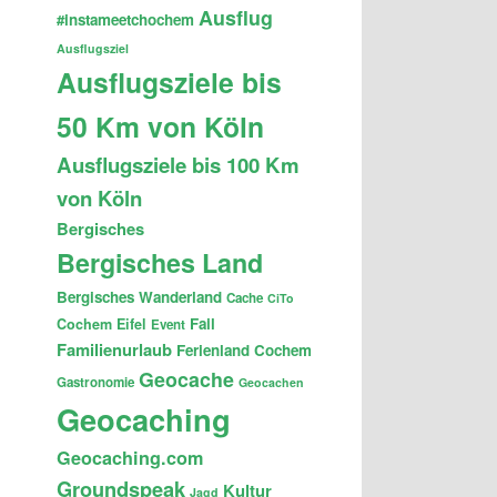
Ausflug
#instameetchochem
Ausflugsziel
Ausflugsziele bis
50 Km von Köln
Ausflugsziele bis 100 Km
von Köln
Bergisches
Bergisches Land
Bergisches Wanderland
Cache
CiTo
Fail
Cochem
Eifel
Event
Familienurlaub
Ferienland Cochem
Geocache
Gastronomie
Geocachen
Geocaching
Geocaching.com
Groundspeak
Kultur
Jagd