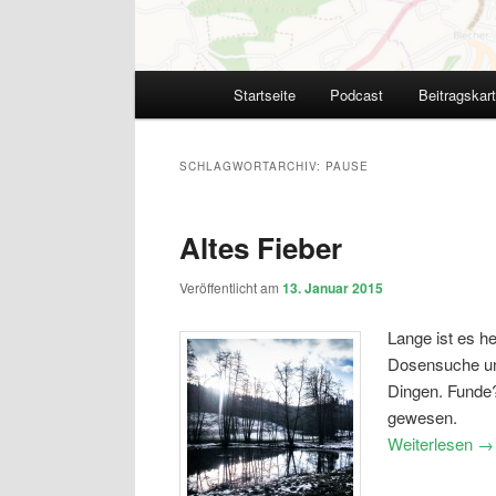
Hauptmenü
Startseite
Podcast
Beitragskar
SCHLAGWORTARCHIV:
PAUSE
Altes Fieber
Veröffentlicht am
13. Januar 2015
Lange ist es h
Dosensuche unt
Dingen. Funde?
gewesen.
Weiterlesen
→