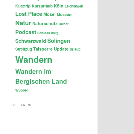
Köln
Kurztrip
Kurzurlaub
Leichlingen
Lost Place
Mosel
Museum
Natur
Naturschutz
Owner
Podcast
Schloss Burg
Solingen
Schwarzwald
Talsperre
Update
Streifzug
Urlaub
Wandern
Wandern im
Bergischen Land
Wupper
FOLLOW US!