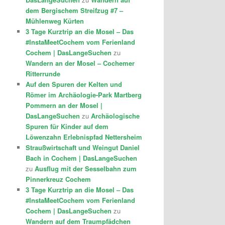
dem Bergischem Streifzug #7 –
Mühlenweg Kürten
3 Tage Kurztrip an die Mosel – Das
#InstaMeetCochem vom Ferienland
Cochem | DasLangeSuchen
zu
Wandern an der Mosel – Cochemer
Ritterrunde
Auf den Spuren der Kelten und
Römer im Archäologie-Park Martberg
Pommern an der Mosel |
DasLangeSuchen
zu
Archäologische
Spuren für Kinder auf dem
Löwenzahn Erlebnispfad Nettersheim
Straußwirtschaft und Weingut Daniel
Bach in Cochem | DasLangeSuchen
zu
Ausflug mit der Sesselbahn zum
Pinnerkreuz Cochem
3 Tage Kurztrip an die Mosel – Das
#InstaMeetCochem vom Ferienland
Cochem | DasLangeSuchen
zu
Wandern auf dem Traumpfädchen