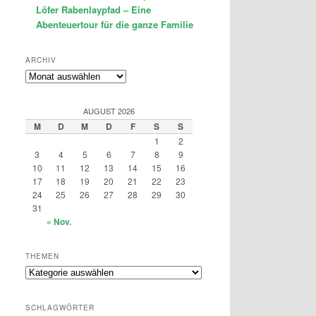
Löfer Rabenlaypfad – Eine
Abenteuertour für die ganze Familie
ARCHIV
Archiv
AUGUST 2026
M
D
M
D
F
S
S
1
2
3
4
5
6
7
8
9
10
11
12
13
14
15
16
17
18
19
20
21
22
23
24
25
26
27
28
29
30
31
« Nov.
THEMEN
Themen
SCHLAGWÖRTER