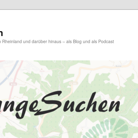
n
Rheinland und darüber hinaus – als Blog und als Podcast