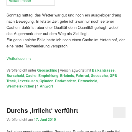
Sonntag mittag, das Wetter war gut und noch ein ausgiebiger drang
nach Bewegung. In letzter Zeit gehe ich zwar nur noch seltener
Cachen, dafür ist aber eher Qualität denn Quantität gefragt, wobei
das Augenmerk eher auf dem Weg als Ziel liegt.
Für genau solche Fälle hatte ich noch einen Cache im Hinterkopf, der
eine nette Radwanderung versprach.
Weiterlesen
→
Veröffentlicht unter
Geocaching
|
Verschlagwortet mit
Balkantrasse
,
Burscheid
,
Cache
,
Empfehlung
,
Erlebnis
,
Fahrrad
,
Geocache
,
GPS-
Track
,
Leverkusen
,
Opladen
,
Radwandern
,
Remscheid
,
Wermelskirchen
|
1
Antwort
Durchs ‚Irrlicht‘ verführt
Veröffentlicht am
17. Juni 2010
Auf einer spontanen späten Paperless-Runde zu später Stunde fiel