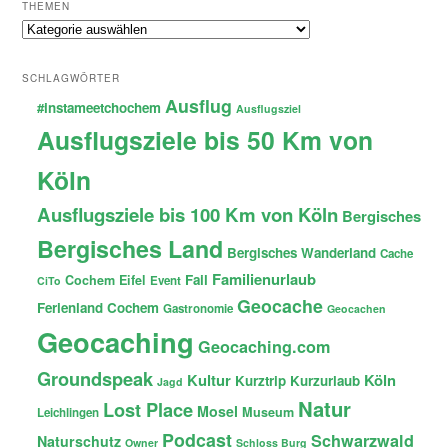
THEMEN
Themen
SCHLAGWÖRTER
Ausflug
#instameetchochem
Ausflugsziel
Ausflugsziele bis 50 Km von
Köln
Ausflugsziele bis 100 Km von Köln
Bergisches
Bergisches Land
Bergisches Wanderland
Cache
Familienurlaub
Fail
Cochem
Eifel
Event
CiTo
Geocache
Ferienland Cochem
Gastronomie
Geocachen
Geocaching
Geocaching.com
Groundspeak
Kultur
Köln
Kurztrip
Kurzurlaub
Jagd
Natur
Lost Place
Mosel
Museum
Leichlingen
Podcast
Schwarzwald
Naturschutz
Owner
Schloss Burg