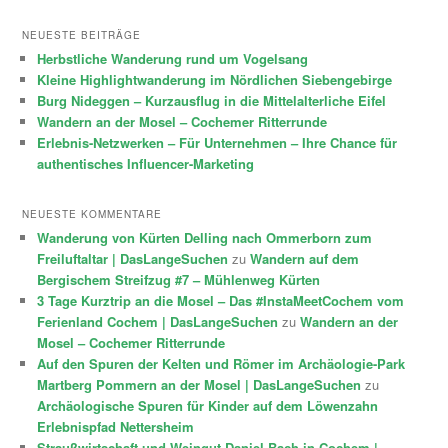
NEUESTE BEITRÄGE
Herbstliche Wanderung rund um Vogelsang
Kleine Highlightwanderung im Nördlichen Siebengebirge
Burg Nideggen – Kurzausflug in die Mittelalterliche Eifel
Wandern an der Mosel – Cochemer Ritterrunde
Erlebnis-Netzwerken – Für Unternehmen – Ihre Chance für
authentisches Influencer-Marketing
NEUESTE KOMMENTARE
Wanderung von Kürten Delling nach Ommerborn zum
Freiluftaltar | DasLangeSuchen
zu
Wandern auf dem
Bergischem Streifzug #7 – Mühlenweg Kürten
3 Tage Kurztrip an die Mosel – Das #InstaMeetCochem vom
Ferienland Cochem | DasLangeSuchen
zu
Wandern an der
Mosel – Cochemer Ritterrunde
Auf den Spuren der Kelten und Römer im Archäologie-Park
Martberg Pommern an der Mosel | DasLangeSuchen
zu
Archäologische Spuren für Kinder auf dem Löwenzahn
Erlebnispfad Nettersheim
Straußwirtschaft und Weingut Daniel Bach in Cochem |