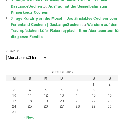
DasLangeSuchen
zu
Ausflug mit der Sesselbahn zum
Pinnerkreuz Cochem
3 Tage Kurztrip an die Mosel – Das #InstaMeetCochem vom
Ferienland Cochem | DasLangeSuchen
zu
Wandern auf dem
Traumpfädchen Löfer Rabenlaypfad – Eine Abenteuertour für
die ganze Familie
ARCHIV
Archiv
AUGUST 2026
M
D
M
D
F
S
S
1
2
3
4
5
6
7
8
9
10
11
12
13
14
15
16
17
18
19
20
21
22
23
24
25
26
27
28
29
30
31
« Nov.