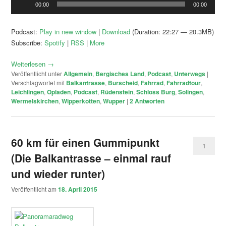
00:00
00:00
Player
Podcast:
Play in new window
|
Download
(Duration: 22:27 — 20.3MB)
Subscribe:
Spotify
|
RSS
|
More
Weiterlesen
→
Veröffentlicht unter
Allgemein
,
Bergisches Land
,
Podcast
,
Unterwegs
|
Verschlagwortet mit
Balkantrasse
,
Burscheid
,
Fahrrad
,
Fahrradtour
,
Leichlingen
,
Opladen
,
Podcast
,
Rüdenstein
,
Schloss Burg
,
Solingen
,
Wermelskirchen
,
Wipperkotten
,
Wupper
|
2
Antworten
60 km für einen Gummipunkt
1
(Die Balkantrasse – einmal rauf
und wieder runter)
Veröffentlicht am
18. April 2015