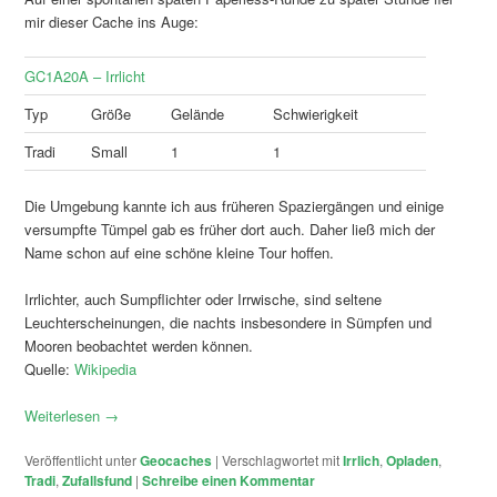
mir dieser Cache ins Auge:
GC1A20A – Irrlicht
Typ
Größe
Gelände
Schwierigkeit
Tradi
Small
1
1
Die Umgebung kannte ich aus früheren Spaziergängen und einige
versumpfte Tümpel gab es früher dort auch. Daher ließ mich der
Name schon auf eine schöne kleine Tour hoffen.
Irrlichter, auch Sumpflichter oder Irrwische, sind seltene
Leuchterscheinungen, die nachts insbesondere in Sümpfen und
Mooren beobachtet werden können.
Quelle:
Wikipedia
Weiterlesen
→
Veröffentlicht unter
Geocaches
|
Verschlagwortet mit
Irrlich
,
Opladen
,
Tradi
,
Zufallsfund
|
Schreibe einen Kommentar