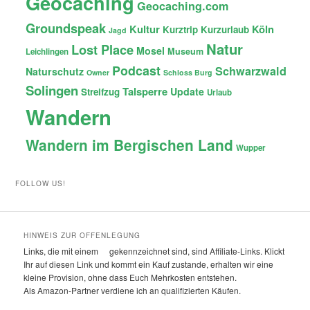
Geocaching
Geocaching.com
Groundspeak
Kultur
Köln
Kurztrip
Kurzurlaub
Jagd
Natur
Lost Place
Mosel
Museum
Leichlingen
Podcast
Schwarzwald
Naturschutz
Owner
Schloss Burg
Solingen
Talsperre
Update
Streifzug
Urlaub
Wandern
Wandern im Bergischen Land
Wupper
FOLLOW US!
HINWEIS ZUR OFFENLEGUNG
Links, die mit einem
gekennzeichnet sind, sind Affiliate-Links. Klickt
Ihr auf diesen Link und kommt ein Kauf zustande, erhalten wir eine
kleine Provision, ohne dass Euch Mehrkosten entstehen.
Als Amazon-Partner verdiene ich an qualifizierten Käufen.