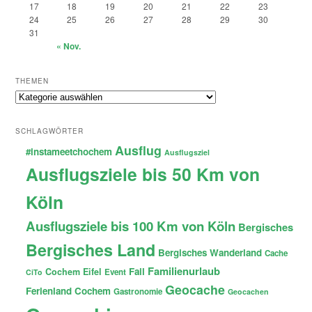
17
18
19
20
21
22
23
24
25
26
27
28
29
30
31
« Nov.
THEMEN
Themen
SCHLAGWÖRTER
Ausflug
#instameetchochem
Ausflugsziel
Ausflugsziele bis 50 Km von
Köln
Ausflugsziele bis 100 Km von Köln
Bergisches
Bergisches Land
Bergisches Wanderland
Cache
Familienurlaub
Fail
Cochem
Eifel
Event
CiTo
Geocache
Ferienland Cochem
Gastronomie
Geocachen