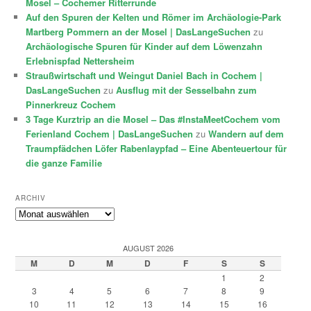
Mosel – Cochemer Ritterrunde
Auf den Spuren der Kelten und Römer im Archäologie-Park
Martberg Pommern an der Mosel | DasLangeSuchen
zu
Archäologische Spuren für Kinder auf dem Löwenzahn
Erlebnispfad Nettersheim
Straußwirtschaft und Weingut Daniel Bach in Cochem |
DasLangeSuchen
zu
Ausflug mit der Sesselbahn zum
Pinnerkreuz Cochem
3 Tage Kurztrip an die Mosel – Das #InstaMeetCochem vom
Ferienland Cochem | DasLangeSuchen
zu
Wandern auf dem
Traumpfädchen Löfer Rabenlaypfad – Eine Abenteuertour für
die ganze Familie
ARCHIV
Archiv
AUGUST 2026
M
D
M
D
F
S
S
1
2
3
4
5
6
7
8
9
10
11
12
13
14
15
16