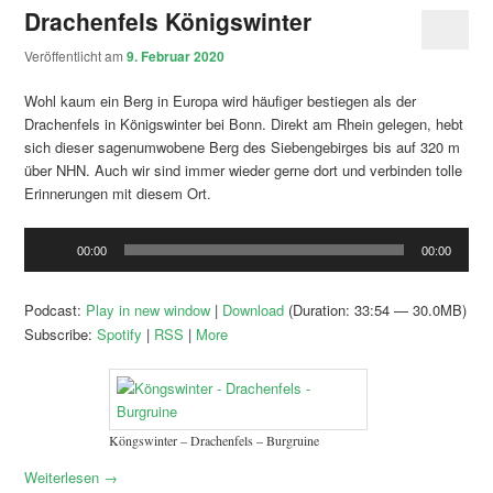
Drachenfels Königswinter
Veröffentlicht am
9. Februar 2020
Wohl kaum ein Berg in Europa wird häufiger bestiegen als der
Drachenfels in Königswinter bei Bonn. Direkt am Rhein gelegen, hebt
sich dieser sagenumwobene Berg des Siebengebirges bis auf 320 m
über NHN. Auch wir sind immer wieder gerne dort und verbinden tolle
Erinnerungen mit diesem Ort.
Audio-
00:00
00:00
Player
Podcast:
Play in new window
|
Download
(Duration: 33:54 — 30.0MB)
Subscribe:
Spotify
|
RSS
|
More
Köngswinter – Drachenfels – Burgruine
Weiterlesen
→