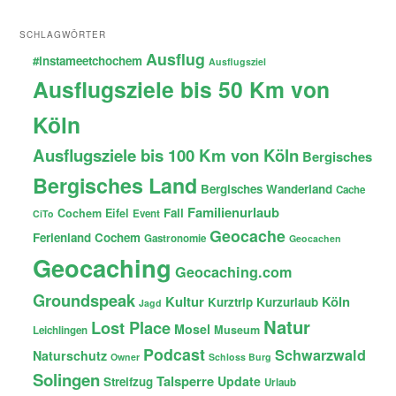
SCHLAGWÖRTER
Ausflug
#instameetchochem
Ausflugsziel
Ausflugsziele bis 50 Km von
Köln
Ausflugsziele bis 100 Km von Köln
Bergisches
Bergisches Land
Bergisches Wanderland
Cache
Familienurlaub
Fail
Cochem
Eifel
Event
CiTo
Geocache
Ferienland Cochem
Gastronomie
Geocachen
Geocaching
Geocaching.com
Groundspeak
Kultur
Köln
Kurztrip
Kurzurlaub
Jagd
Natur
Lost Place
Mosel
Museum
Leichlingen
Podcast
Schwarzwald
Naturschutz
Owner
Schloss Burg
Solingen
Talsperre
Update
Streifzug
Urlaub