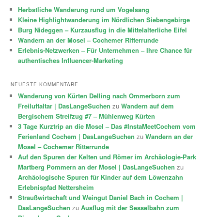
Herbstliche Wanderung rund um Vogelsang
Kleine Highlightwanderung im Nördlichen Siebengebirge
Burg Nideggen – Kurzausflug in die Mittelalterliche Eifel
Wandern an der Mosel – Cochemer Ritterrunde
Erlebnis-Netzwerken – Für Unternehmen – Ihre Chance für
authentisches Influencer-Marketing
NEUESTE KOMMENTARE
Wanderung von Kürten Delling nach Ommerborn zum
Freiluftaltar | DasLangeSuchen
zu
Wandern auf dem
Bergischem Streifzug #7 – Mühlenweg Kürten
3 Tage Kurztrip an die Mosel – Das #InstaMeetCochem vom
Ferienland Cochem | DasLangeSuchen
zu
Wandern an der
Mosel – Cochemer Ritterrunde
Auf den Spuren der Kelten und Römer im Archäologie-Park
Martberg Pommern an der Mosel | DasLangeSuchen
zu
Archäologische Spuren für Kinder auf dem Löwenzahn
Erlebnispfad Nettersheim
Straußwirtschaft und Weingut Daniel Bach in Cochem |
DasLangeSuchen
zu
Ausflug mit der Sesselbahn zum