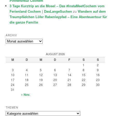
Pinnerkreuz Cochem
3 Tage Kurztrip an die Mosel – Das #InstaMeetCochem vom
Ferienland Cochem | DasLangeSuchen
zu
Wandern auf dem
Traumpfädchen Löfer Rabenlaypfad – Eine Abenteuertour für
die ganze Familie
ARCHIV
Archiv
AUGUST 2026
M
D
M
D
F
S
S
1
2
3
4
5
6
7
8
9
10
11
12
13
14
15
16
17
18
19
20
21
22
23
24
25
26
27
28
29
30
31
« Nov.
THEMEN
Themen