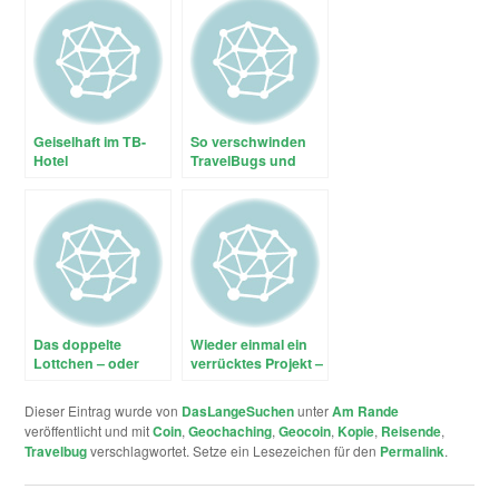
Geiselhaft im TB-
So verschwinden
Hotel
TravelBugs und
Geocoins
Das doppelte
Wieder einmal ein
Lottchen – oder
verrücktes Projekt –
welches ist die
Germany goes
richtige Dose?
A.P.E.
Dieser Eintrag wurde von
DasLangeSuchen
unter
Am Rande
veröffentlicht und mit
Coin
,
Geochaching
,
Geocoin
,
Kopie
,
Reisende
,
Travelbug
verschlagwortet. Setze ein Lesezeichen für den
Permalink
.