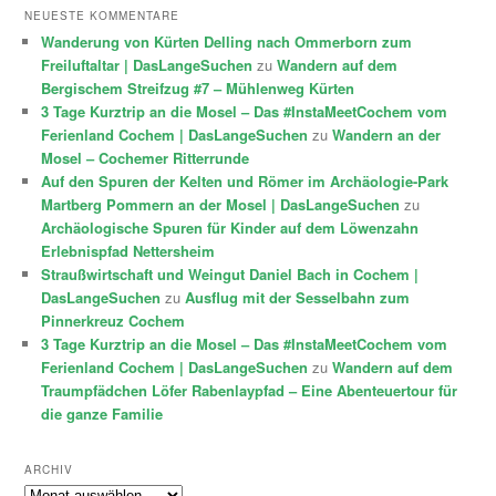
NEUESTE KOMMENTARE
Wanderung von Kürten Delling nach Ommerborn zum
Freiluftaltar | DasLangeSuchen
zu
Wandern auf dem
Bergischem Streifzug #7 – Mühlenweg Kürten
3 Tage Kurztrip an die Mosel – Das #InstaMeetCochem vom
Ferienland Cochem | DasLangeSuchen
zu
Wandern an der
Mosel – Cochemer Ritterrunde
Auf den Spuren der Kelten und Römer im Archäologie-Park
Martberg Pommern an der Mosel | DasLangeSuchen
zu
Archäologische Spuren für Kinder auf dem Löwenzahn
Erlebnispfad Nettersheim
Straußwirtschaft und Weingut Daniel Bach in Cochem |
DasLangeSuchen
zu
Ausflug mit der Sesselbahn zum
Pinnerkreuz Cochem
3 Tage Kurztrip an die Mosel – Das #InstaMeetCochem vom
Ferienland Cochem | DasLangeSuchen
zu
Wandern auf dem
Traumpfädchen Löfer Rabenlaypfad – Eine Abenteuertour für
die ganze Familie
ARCHIV
Archiv