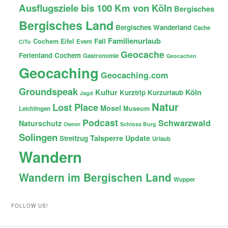
Ausflugsziele bis 100 Km von Köln
Bergisches
Bergisches Land
Bergisches Wanderland
Cache
Familienurlaub
Fail
Cochem
Eifel
Event
CiTo
Geocache
Ferienland Cochem
Gastronomie
Geocachen
Geocaching
Geocaching.com
Groundspeak
Kultur
Köln
Kurztrip
Kurzurlaub
Jagd
Natur
Lost Place
Mosel
Museum
Leichlingen
Podcast
Schwarzwald
Naturschutz
Owner
Schloss Burg
Solingen
Talsperre
Update
Streifzug
Urlaub
Wandern
Wandern im Bergischen Land
Wupper
FOLLOW US!