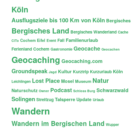
Köln
Ausflugsziele bis 100 Km von Köln
Bergisches
Bergisches Land
Bergisches Wanderland
Cache
Familienurlaub
Fail
Cochem
Eifel
Event
CiTo
Geocache
Ferienland Cochem
Gastronomie
Geocachen
Geocaching
Geocaching.com
Groundspeak
Kultur
Köln
Kurztrip
Kurzurlaub
Jagd
Natur
Lost Place
Mosel
Museum
Leichlingen
Podcast
Schwarzwald
Naturschutz
Owner
Schloss Burg
Solingen
Talsperre
Update
Streifzug
Urlaub
Wandern
Wandern im Bergischen Land
Wupper