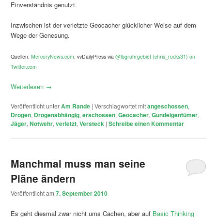
Einverständnis genutzt.
Inzwischen ist der verletzte Geocacher glücklicher Weise auf dem
Wege der Genesung.
Quellen:
MercuryNews.com
, vvDailyPress via
@lbgruhrgebiet (chris_rocks31) on
Twitter.com
Weiterlesen
→
Veröffentlicht unter
Am Rande
|
Verschlagwortet mit
angeschossen
,
Drogen
,
Drogenabhängig
,
erschossen
,
Geocacher
,
Gundeigentümer
,
Jäger
,
Notwehr
,
verletzt
,
Versteck
|
Schreibe einen Kommentar
Manchmal muss man seine
Pläne ändern
Veröffentlicht am
7. September 2010
Es geht diesmal zwar nicht ums Cachen, aber auf
Basic Thinking