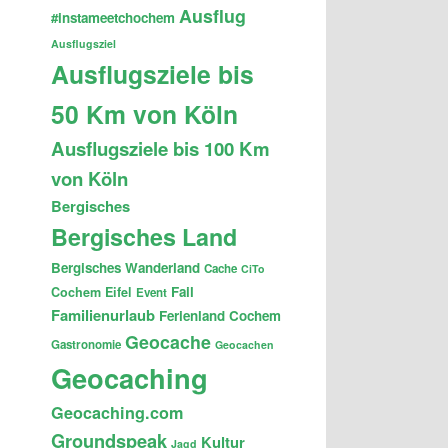
Ausflug
#instameetchochem
Ausflugsziel
Ausflugsziele bis
50 Km von Köln
Ausflugsziele bis 100 Km
von Köln
Bergisches
Bergisches Land
Bergisches Wanderland
Cache
CiTo
Fail
Cochem
Eifel
Event
Familienurlaub
Ferienland Cochem
Geocache
Gastronomie
Geocachen
Geocaching
Geocaching.com
Groundspeak
Kultur
Jagd