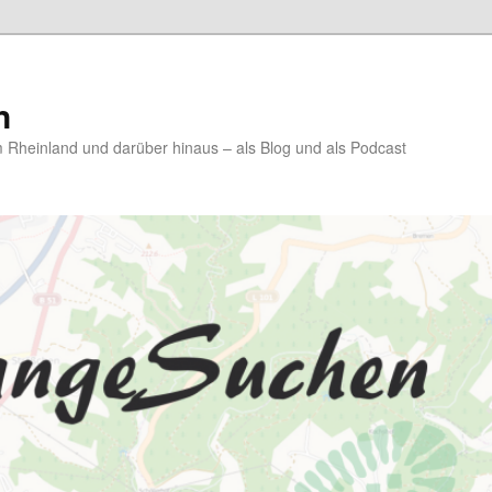
n
Rheinland und darüber hinaus – als Blog und als Podcast