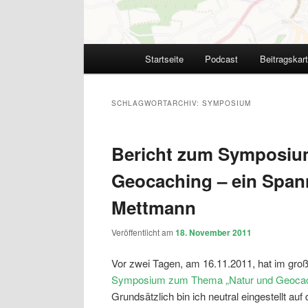
Hauptmenü
Startseite
Podcast
Beitragskar
SCHLAGWORTARCHIV:
SYMPOSIUM
Bericht zum Symposiu
Geocaching – ein Spann
Mettmann
Veröffentlicht am
18. November 2011
Vor zwei Tagen, am 16.11.2011, hat im gro
Symposium zum Thema „Natur und Geocachi
Grundsätzlich bin ich neutral eingestellt au