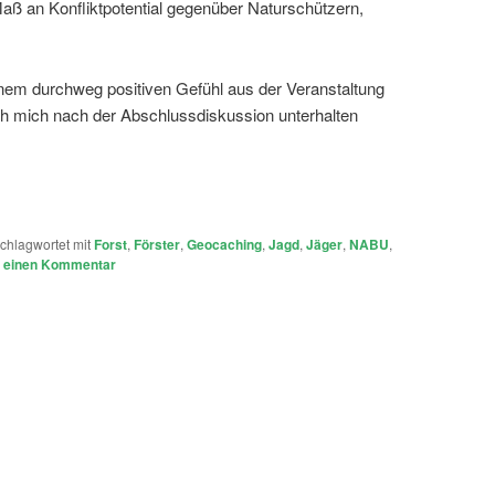
ß an Konfliktpotential gegenüber Naturschützern,
nem durchweg positiven Gefühl aus der Veranstaltung
h mich nach der Abschlussdiskussion unterhalten
chlagwortet mit
Forst
,
Förster
,
Geocaching
,
Jagd
,
Jäger
,
NABU
,
e einen Kommentar