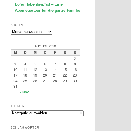
Löfer Rabenlaypfad – Eine
Abenteuertour für die ganze Familie
ARCHIV
Archiv
AUGUST 2026
M
D
M
D
F
S
S
1
2
3
4
5
6
7
8
9
10
11
12
13
14
15
16
17
18
19
20
21
22
23
24
25
26
27
28
29
30
31
« Nov.
THEMEN
Themen
SCHLAGWÖRTER