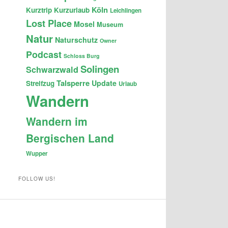
Köln
Kurztrip
Kurzurlaub
Leichlingen
Lost Place
Mosel
Museum
Natur
Naturschutz
Owner
Podcast
Schloss Burg
Solingen
Schwarzwald
Talsperre
Update
Streifzug
Urlaub
Wandern
Wandern im
Bergischen Land
Wupper
FOLLOW US!