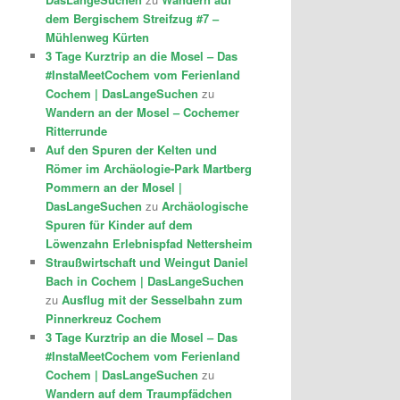
dem Bergischem Streifzug #7 –
Mühlenweg Kürten
3 Tage Kurztrip an die Mosel – Das
#InstaMeetCochem vom Ferienland
Cochem | DasLangeSuchen
zu
Wandern an der Mosel – Cochemer
Ritterrunde
Auf den Spuren der Kelten und
Römer im Archäologie-Park Martberg
Pommern an der Mosel |
DasLangeSuchen
zu
Archäologische
Spuren für Kinder auf dem
Löwenzahn Erlebnispfad Nettersheim
Straußwirtschaft und Weingut Daniel
Bach in Cochem | DasLangeSuchen
zu
Ausflug mit der Sesselbahn zum
Pinnerkreuz Cochem
3 Tage Kurztrip an die Mosel – Das
#InstaMeetCochem vom Ferienland
Cochem | DasLangeSuchen
zu
Wandern auf dem Traumpfädchen