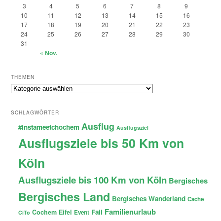
3
4
5
6
7
8
9
10
11
12
13
14
15
16
17
18
19
20
21
22
23
24
25
26
27
28
29
30
31
« Nov.
THEMEN
Themen
SCHLAGWÖRTER
Ausflug
#instameetchochem
Ausflugsziel
Ausflugsziele bis 50 Km von
Köln
Ausflugsziele bis 100 Km von Köln
Bergisches
Bergisches Land
Bergisches Wanderland
Cache
Familienurlaub
Fail
Cochem
Eifel
Event
CiTo