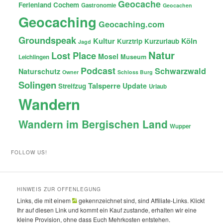
Geocache
Ferienland Cochem
Gastronomie
Geocachen
Geocaching
Geocaching.com
Groundspeak
Kultur
Köln
Kurztrip
Kurzurlaub
Jagd
Natur
Lost Place
Mosel
Museum
Leichlingen
Podcast
Schwarzwald
Naturschutz
Owner
Schloss Burg
Solingen
Talsperre
Update
Streifzug
Urlaub
Wandern
Wandern im Bergischen Land
Wupper
FOLLOW US!
HINWEIS ZUR OFFENLEGUNG
Links, die mit einem
gekennzeichnet sind, sind Affiliate-Links. Klickt
Ihr auf diesen Link und kommt ein Kauf zustande, erhalten wir eine
kleine Provision, ohne dass Euch Mehrkosten entstehen.