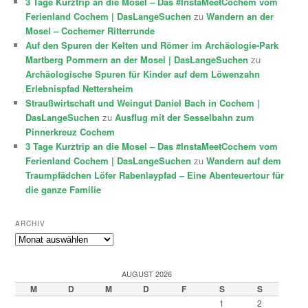
3 Tage Kurztrip an die Mosel – Das #InstaMeetCochem vom
Ferienland Cochem | DasLangeSuchen
zu
Wandern an der
Mosel – Cochemer Ritterrunde
Auf den Spuren der Kelten und Römer im Archäologie-Park
Martberg Pommern an der Mosel | DasLangeSuchen
zu
Archäologische Spuren für Kinder auf dem Löwenzahn
Erlebnispfad Nettersheim
Straußwirtschaft und Weingut Daniel Bach in Cochem |
DasLangeSuchen
zu
Ausflug mit der Sesselbahn zum
Pinnerkreuz Cochem
3 Tage Kurztrip an die Mosel – Das #InstaMeetCochem vom
Ferienland Cochem | DasLangeSuchen
zu
Wandern auf dem
Traumpfädchen Löfer Rabenlaypfad – Eine Abenteuertour für
die ganze Familie
ARCHIV
Archiv
AUGUST 2026
M
D
M
D
F
S
S
1
2