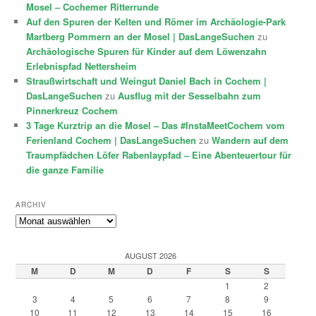
Mosel – Cochemer Ritterrunde
Auf den Spuren der Kelten und Römer im Archäologie-Park
Martberg Pommern an der Mosel | DasLangeSuchen
zu
Archäologische Spuren für Kinder auf dem Löwenzahn
Erlebnispfad Nettersheim
Straußwirtschaft und Weingut Daniel Bach in Cochem |
DasLangeSuchen
zu
Ausflug mit der Sesselbahn zum
Pinnerkreuz Cochem
3 Tage Kurztrip an die Mosel – Das #InstaMeetCochem vom
Ferienland Cochem | DasLangeSuchen
zu
Wandern auf dem
Traumpfädchen Löfer Rabenlaypfad – Eine Abenteuertour für
die ganze Familie
ARCHIV
Archiv
AUGUST 2026
M
D
M
D
F
S
S
1
2
3
4
5
6
7
8
9
10
11
12
13
14
15
16