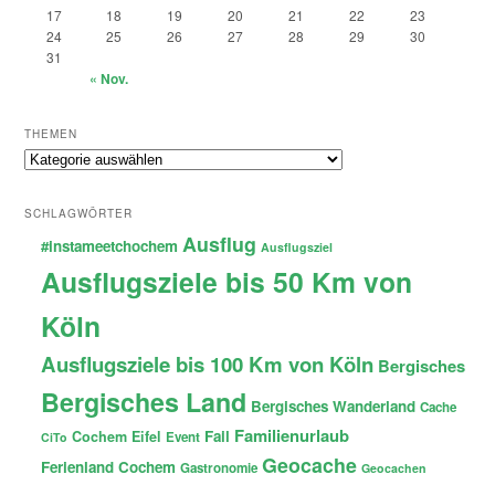
17
18
19
20
21
22
23
24
25
26
27
28
29
30
31
« Nov.
THEMEN
Themen
SCHLAGWÖRTER
Ausflug
#instameetchochem
Ausflugsziel
Ausflugsziele bis 50 Km von
Köln
Ausflugsziele bis 100 Km von Köln
Bergisches
Bergisches Land
Bergisches Wanderland
Cache
Familienurlaub
Fail
Cochem
Eifel
Event
CiTo
Geocache
Ferienland Cochem
Gastronomie
Geocachen