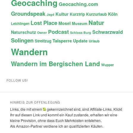
Geocaching
Geocaching.com
Groundspeak
Kultur
Köln
Kurztrip
Kurzurlaub
Jagd
Natur
Lost Place
Mosel
Museum
Leichlingen
Podcast
Schwarzwald
Naturschutz
Owner
Schloss Burg
Solingen
Talsperre
Update
Streifzug
Urlaub
Wandern
Wandern im Bergischen Land
Wupper
FOLLOW US!
HINWEIS ZUR OFFENLEGUNG
Links, die mit einem
gekennzeichnet sind, sind Affiliate-Links. Klickt
Ihr auf diesen Link und kommt ein Kauf zustande, erhalten wir eine
kleine Provision, ohne dass Euch Mehrkosten entstehen.
Als Amazon-Partner verdiene ich an qualifizierten Käufen.