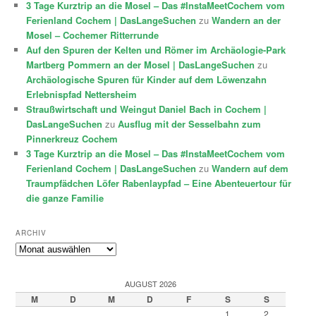
3 Tage Kurztrip an die Mosel – Das #InstaMeetCochem vom
Ferienland Cochem | DasLangeSuchen
zu
Wandern an der
Mosel – Cochemer Ritterrunde
Auf den Spuren der Kelten und Römer im Archäologie-Park
Martberg Pommern an der Mosel | DasLangeSuchen
zu
Archäologische Spuren für Kinder auf dem Löwenzahn
Erlebnispfad Nettersheim
Straußwirtschaft und Weingut Daniel Bach in Cochem |
DasLangeSuchen
zu
Ausflug mit der Sesselbahn zum
Pinnerkreuz Cochem
3 Tage Kurztrip an die Mosel – Das #InstaMeetCochem vom
Ferienland Cochem | DasLangeSuchen
zu
Wandern auf dem
Traumpfädchen Löfer Rabenlaypfad – Eine Abenteuertour für
die ganze Familie
ARCHIV
Archiv
AUGUST 2026
M
D
M
D
F
S
S
1
2