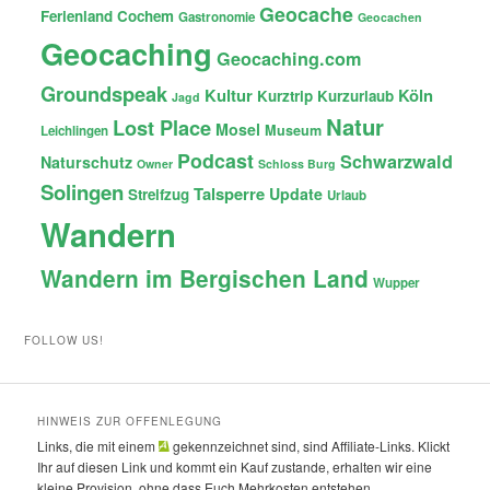
Geocache
Ferienland Cochem
Gastronomie
Geocachen
Geocaching
Geocaching.com
Groundspeak
Kultur
Köln
Kurztrip
Kurzurlaub
Jagd
Natur
Lost Place
Mosel
Museum
Leichlingen
Podcast
Schwarzwald
Naturschutz
Owner
Schloss Burg
Solingen
Talsperre
Update
Streifzug
Urlaub
Wandern
Wandern im Bergischen Land
Wupper
FOLLOW US!
HINWEIS ZUR OFFENLEGUNG
Links, die mit einem
gekennzeichnet sind, sind Affiliate-Links. Klickt
Ihr auf diesen Link und kommt ein Kauf zustande, erhalten wir eine
kleine Provision, ohne dass Euch Mehrkosten entstehen.