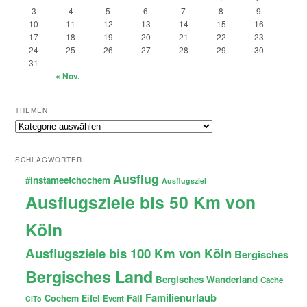
3
4
5
6
7
8
9
10
11
12
13
14
15
16
17
18
19
20
21
22
23
24
25
26
27
28
29
30
31
« Nov.
THEMEN
Themen
SCHLAGWÖRTER
Ausflug
#instameetchochem
Ausflugsziel
Ausflugsziele bis 50 Km von
Köln
Ausflugsziele bis 100 Km von Köln
Bergisches
Bergisches Land
Bergisches Wanderland
Cache
Familienurlaub
Fail
Cochem
Eifel
Event
CiTo