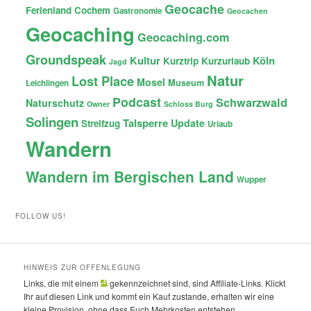
Geocache
Ferienland Cochem
Gastronomie
Geocachen
Geocaching
Geocaching.com
Groundspeak
Kultur
Köln
Kurztrip
Kurzurlaub
Jagd
Natur
Lost Place
Mosel
Museum
Leichlingen
Podcast
Schwarzwald
Naturschutz
Owner
Schloss Burg
Solingen
Talsperre
Update
Streifzug
Urlaub
Wandern
Wandern im Bergischen Land
Wupper
FOLLOW US!
HINWEIS ZUR OFFENLEGUNG
Links, die mit einem
gekennzeichnet sind, sind Affiliate-Links. Klickt
Ihr auf diesen Link und kommt ein Kauf zustande, erhalten wir eine
kleine Provision, ohne dass Euch Mehrkosten entstehen.