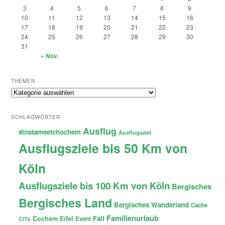
3
4
5
6
7
8
9
10
11
12
13
14
15
16
17
18
19
20
21
22
23
24
25
26
27
28
29
30
31
« Nov.
THEMEN
Themen
SCHLAGWÖRTER
Ausflug
#instameetchochem
Ausflugsziel
Ausflugsziele bis 50 Km von
Köln
Ausflugsziele bis 100 Km von Köln
Bergisches
Bergisches Land
Bergisches Wanderland
Cache
Familienurlaub
Fail
Cochem
Eifel
Event
CiTo