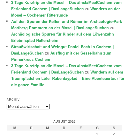
3 Tage Kurztrip an die Mosel – Das #InstaMeetCochem vom
Ferienland Cochem | DasLangeSuchen
zu
Wandern an der
Mosel – Cochemer Ritterrunde
Auf den Spuren der Kelten und Römer im Archäologie-Park
Martberg Pommern an der Mosel | DasLangeSuchen
zu
Archäologische Spuren für Kinder auf dem Löwenzahn
Erlebnispfad Nettersheim
Straußwirtschaft und Weingut Daniel Bach in Cochem |
DasLangeSuchen
zu
Ausflug mit der Sesselbahn zum
Pinnerkreuz Cochem
3 Tage Kurztrip an die Mosel – Das #InstaMeetCochem vom
Ferienland Cochem | DasLangeSuchen
zu
Wandern auf dem
Traumpfädchen Löfer Rabenlaypfad – Eine Abenteuertour für
die ganze Familie
ARCHIV
Archiv
AUGUST 2026
M
D
M
D
F
S
S
1
2