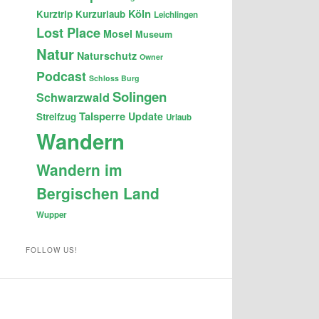
Köln
Kurztrip
Kurzurlaub
Leichlingen
Lost Place
Mosel
Museum
Natur
Naturschutz
Owner
Podcast
Schloss Burg
Solingen
Schwarzwald
Talsperre
Update
Streifzug
Urlaub
Wandern
Wandern im
Bergischen Land
Wupper
FOLLOW US!