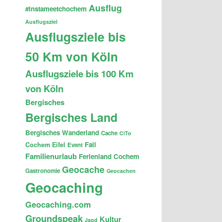
Ausflug
#instameetchochem
Ausflugsziel
Ausflugsziele bis
50 Km von Köln
Ausflugsziele bis 100 Km
von Köln
Bergisches
Bergisches Land
Bergisches Wanderland
Cache
CiTo
Fail
Cochem
Eifel
Event
Familienurlaub
Ferienland Cochem
Geocache
Gastronomie
Geocachen
Geocaching
Geocaching.com
Groundspeak
Kultur
Jagd