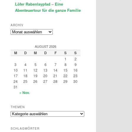
Löfer Rabenlaypfad – Eine
Abenteuertour für die ganze Familie
ARCHIV
Archiv
AUGUST 2026
M
D
M
D
F
S
S
1
2
3
4
5
6
7
8
9
10
11
12
13
14
15
16
17
18
19
20
21
22
23
24
25
26
27
28
29
30
31
« Nov.
THEMEN
Themen
SCHLAGWÖRTER