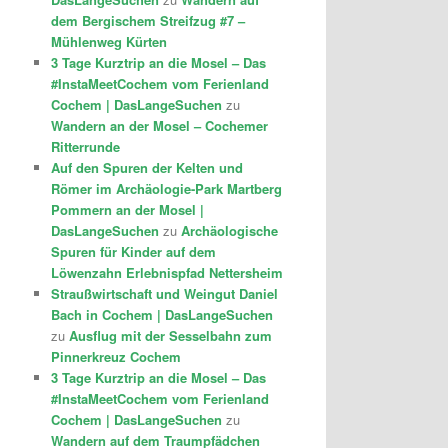
dem Bergischem Streifzug #7 –
Mühlenweg Kürten
3 Tage Kurztrip an die Mosel – Das
#InstaMeetCochem vom Ferienland
Cochem | DasLangeSuchen
zu
Wandern an der Mosel – Cochemer
Ritterrunde
Auf den Spuren der Kelten und
Römer im Archäologie-Park Martberg
Pommern an der Mosel |
DasLangeSuchen
zu
Archäologische
Spuren für Kinder auf dem
Löwenzahn Erlebnispfad Nettersheim
Straußwirtschaft und Weingut Daniel
Bach in Cochem | DasLangeSuchen
zu
Ausflug mit der Sesselbahn zum
Pinnerkreuz Cochem
3 Tage Kurztrip an die Mosel – Das
#InstaMeetCochem vom Ferienland
Cochem | DasLangeSuchen
zu
Wandern auf dem Traumpfädchen