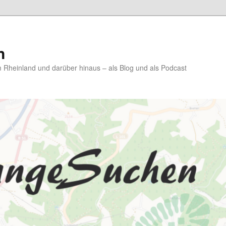
n
Rheinland und darüber hinaus – als Blog und als Podcast