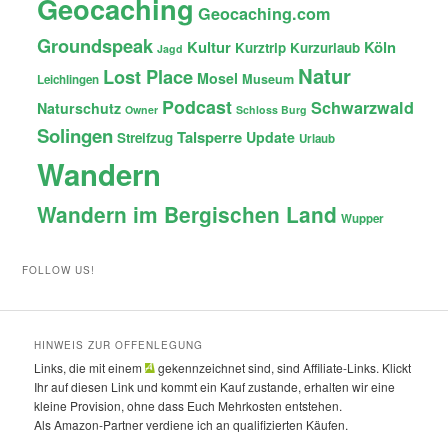
Geocaching
Geocaching.com
Groundspeak
Kultur
Köln
Kurztrip
Kurzurlaub
Jagd
Natur
Lost Place
Mosel
Museum
Leichlingen
Podcast
Schwarzwald
Naturschutz
Owner
Schloss Burg
Solingen
Talsperre
Update
Streifzug
Urlaub
Wandern
Wandern im Bergischen Land
Wupper
FOLLOW US!
HINWEIS ZUR OFFENLEGUNG
Links, die mit einem
gekennzeichnet sind, sind Affiliate-Links. Klickt
Ihr auf diesen Link und kommt ein Kauf zustande, erhalten wir eine
kleine Provision, ohne dass Euch Mehrkosten entstehen.
Als Amazon-Partner verdiene ich an qualifizierten Käufen.