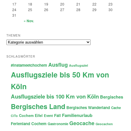
17
18
19
20
21
22
23
24
25
26
27
28
29
30
31
« Nov.
THEMEN
Themen
SCHLAGWÖRTER
Ausflug
#instameetchochem
Ausflugsziel
Ausflugsziele bis 50 Km von
Köln
Ausflugsziele bis 100 Km von Köln
Bergisches
Bergisches Land
Bergisches Wanderland
Cache
Familienurlaub
Fail
Cochem
Eifel
Event
CiTo
Geocache
Ferienland Cochem
Gastronomie
Geocachen