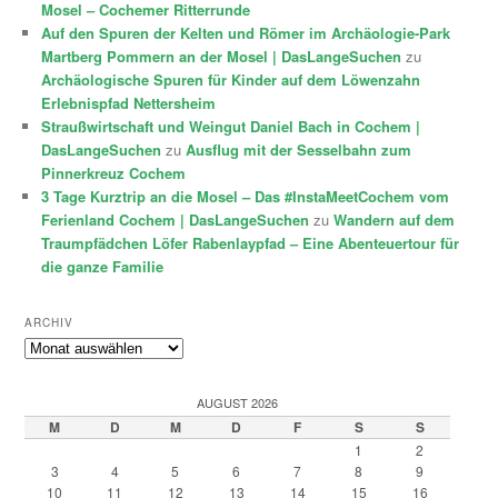
Mosel – Cochemer Ritterrunde
Auf den Spuren der Kelten und Römer im Archäologie-Park
Martberg Pommern an der Mosel | DasLangeSuchen
zu
Archäologische Spuren für Kinder auf dem Löwenzahn
Erlebnispfad Nettersheim
Straußwirtschaft und Weingut Daniel Bach in Cochem |
DasLangeSuchen
zu
Ausflug mit der Sesselbahn zum
Pinnerkreuz Cochem
3 Tage Kurztrip an die Mosel – Das #InstaMeetCochem vom
Ferienland Cochem | DasLangeSuchen
zu
Wandern auf dem
Traumpfädchen Löfer Rabenlaypfad – Eine Abenteuertour für
die ganze Familie
ARCHIV
Archiv
AUGUST 2026
M
D
M
D
F
S
S
1
2
3
4
5
6
7
8
9
10
11
12
13
14
15
16