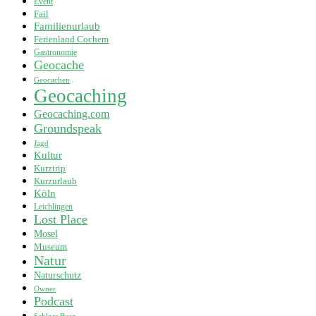
Event
Fail
Familienurlaub
Ferienland Cochem
Gastronomie
Geocache
Geocachen
Geocaching
Geocaching.com
Groundspeak
Jagd
Kultur
Kurztrip
Kurzurlaub
Köln
Leichlingen
Lost Place
Mosel
Museum
Natur
Naturschutz
Owner
Podcast