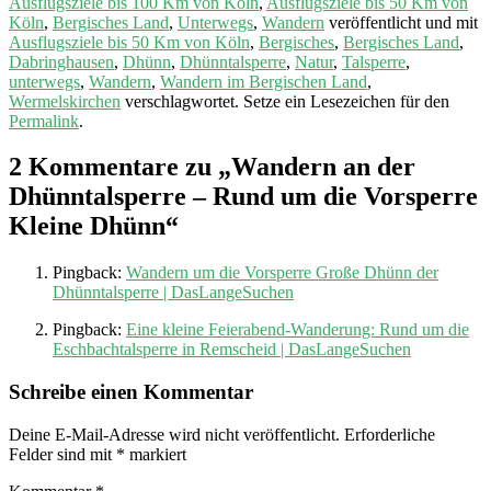
Ausflugsziele bis 100 Km von Köln
,
Ausflugsziele bis 50 Km von
Köln
,
Bergisches Land
,
Unterwegs
,
Wandern
veröffentlicht und mit
Ausflugsziele bis 50 Km von Köln
,
Bergisches
,
Bergisches Land
,
Dabringhausen
,
Dhünn
,
Dhünntalsperre
,
Natur
,
Talsperre
,
unterwegs
,
Wandern
,
Wandern im Bergischen Land
,
Wermelskirchen
verschlagwortet. Setze ein Lesezeichen für den
Permalink
.
2 Kommentare zu „
Wandern an der
Dhünntalsperre – Rund um die Vorsperre
Kleine Dhünn
“
Pingback:
Wandern um die Vorsperre Große Dhünn der
Dhünntalsperre | DasLangeSuchen
Pingback:
Eine kleine Feierabend-Wanderung: Rund um die
Eschbachtalsperre in Remscheid | DasLangeSuchen
Schreibe einen Kommentar
Deine E-Mail-Adresse wird nicht veröffentlicht.
Erforderliche
Felder sind mit
*
markiert