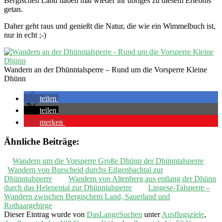
Bergischen Land haben mal wieder ihr übriges zu diesem Erlebnis
getan.
Daher geht raus und genießt die Natur, die wie ein Wimmelbuch ist,
nur in echt ;-)
Wandern an der Dhünntalsperre – Rund um die Vorsperre Kleine
Dhünn
teilen
teilen
merken
Ähnliche Beiträge:
Wandern um die Vorsperre Große Dhünn der Dhünntalsperre
Wandern von Burscheid durchs Eifgenbachtal zur
Dhünntalsperre
Wandern von Altenberg aus entlang der Dhünn
durch das Helenental zur Dhünntalsperre
Lingese-Talsperre –
Wandern zwischen Bergischem Land, Sauerland und
Rothaargebirge
Dieser Eintrag wurde von
DasLangeSuchen
unter
Ausflugsziele
,