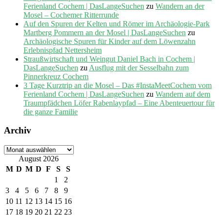
Ferienland Cochem | DasLangeSuchen
zu
Wandern an der
Mosel – Cochemer Ritterrunde
Auf den Spuren der Kelten und Römer im Archäologie-Park
Martberg Pommern an der Mosel | DasLangeSuchen
zu
Archäologische Spuren für Kinder auf dem Löwenzahn
Erlebnispfad Nettersheim
Straußwirtschaft und Weingut Daniel Bach in Cochem |
DasLangeSuchen
zu
Ausflug mit der Sesselbahn zum
Pinnerkreuz Cochem
3 Tage Kurztrip an die Mosel – Das #InstaMeetCochem vom
Ferienland Cochem | DasLangeSuchen
zu
Wandern auf dem
Traumpfädchen Löfer Rabenlaypfad – Eine Abenteuertour für
die ganze Familie
Archiv
Archiv
August 2026
M
D
M
D
F
S
S
1
2
3
4
5
6
7
8
9
10
11
12
13
14
15
16
17
18
19
20
21
22
23