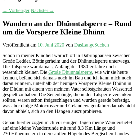
←
Vorheriger
Nächster
→
Wandern an der Dhünntalsperre – Rund
um die Vorsperre Kleine Dhünn
Veröffentlicht am
10. Juni 2020
von
DasLangeSuchen
Schon in meiner Kindheit war ich oft in Dabringhausen zwischen
Große Ledder, Böttingerheim und der Dhünntalsperre unterwegs.
Die Talsperre war damals, Anfang der 1980’er Jahre noch
wesentlich kleiner. Die
Große Dhünntalsperre
, wie wir sie heute
kennen, befand sich damals noch im Bau und ich kann mich noch
daran erinnern, unterhalb der heutigen Vorsperre Kleine Dhünn in
der Dhünn mit einem von meinem Vater selbstgebauten Wasserrad
gespielt zu haben. Die Seitenhänge, die in der Talsperre versinken
sollten, waren schon freigeschlagen und wurden gerade befestigt,
was aber einige Motocrosser und Geländewagenfahrer damals nicht
davon abhielt, sich an den Hängen auszuprobieren.
Genau hierher zogen mich vor einigen Tagen meine Wanderstiefel
auf eine kleine Wanderrunde mit rund 8,3 Km Länge und
230 Höhenmetern in den sanften Hügeln des Bergischen Landes.