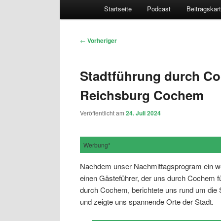
Hauptmenü
Startseite
Podcast
Beitragskar
Beitragsnavigation
←
Vorheriger
Stadtführung durch C
Reichsburg Cochem
Veröffentlicht am
24. Juli 2024
Werbung*
Nachdem unser Nachmittagsprogram ein wen
einen Gästeführer, der uns durch Cochem füh
durch Cochem, berichtete uns rund um die
und zeigte uns spannende Orte der Stadt.