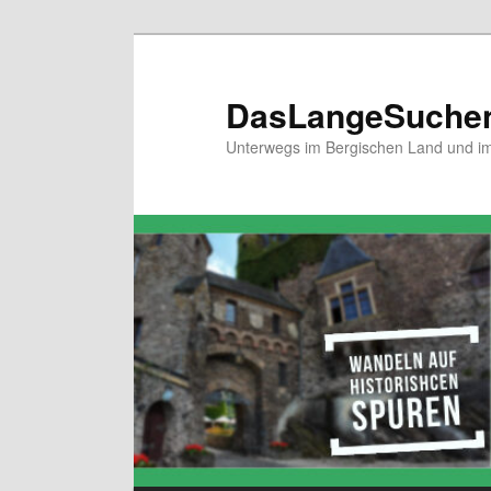
Zum
primären
Inhalt
DasLangeSuche
springen
Unterwegs im Bergischen Land und im 