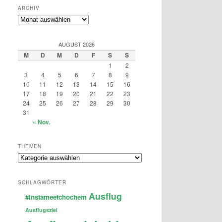
ARCHIV
Archiv
AUGUST 2026
M
D
M
D
F
S
S
1
2
3
4
5
6
7
8
9
10
11
12
13
14
15
16
17
18
19
20
21
22
23
24
25
26
27
28
29
30
31
« Nov.
THEMEN
Themen
SCHLAGWÖRTER
Ausflug
#instameetchochem
Ausflugsziel