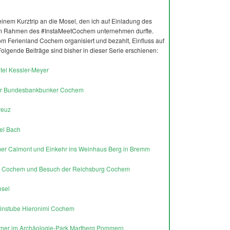
meinem Kurztrip an die Mosel, den ich auf Einladung des
im Rahmen des #InstaMeetCochem unternehmen durfte.
vom Ferienland Cochem organisiert und bezahlt, Einfluss auf
olgende Beiträge sind bisher in dieser Serie erschienen:
otel Kessler-Meyer
, der Bundesbankbunker Cochem
reuz
iel Bach
mer Calmont und Einkehr ins Weinhaus Berg in Bremm
sche Cochem und Besuch der Reichsburg Cochem
osel
Weinstube Hieronimi Cochem
Römer im Archäologie-Park Martberg Pommern