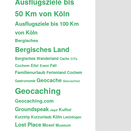
Ausflugsziele bis
50 Km von Köln
Ausflugsziele bis 100 Km
von Köln
Bergisches
Bergisches Land
Bergisches Wanderland
Cache
CiTo
Fail
Cochem
Eifel
Event
Familienurlaub
Ferienland Cochem
Geocache
Gastronomie
Geocachen
Geocaching
Geocaching.com
Groundspeak
Kultur
Jagd
Köln
Kurztrip
Kurzurlaub
Leichlingen
Lost Place
Mosel
Museum