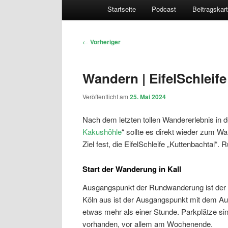
Hauptmenü
Startseite
Podcast
Beitragskar
Beitragsnavigation
←
Vorheriger
Wandern | EifelSchleif
Veröffentlicht am
25. Mai 2024
Nach dem letzten tollen Wandererlebnis in d
Kakushöhle
“ sollte es direkt wieder zum Wa
Ziel fest, die EifelSchleife „Kuttenbachtal“
Start der Wanderung in Kall
Ausgangspunkt der Rundwanderung ist der Bah
Köln aus ist der Ausgangspunkt mit dem Aut
etwas mehr als einer Stunde. Parkplätze s
vorhanden, vor allem am Wochenende.