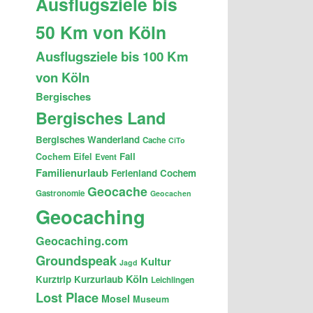
Ausflugsziele bis
50 Km von Köln
Ausflugsziele bis 100 Km
von Köln
Bergisches
Bergisches Land
Bergisches Wanderland
Cache
CiTo
Fail
Cochem
Eifel
Event
Familienurlaub
Ferienland Cochem
Geocache
Gastronomie
Geocachen
Geocaching
Geocaching.com
Groundspeak
Kultur
Jagd
Köln
Kurztrip
Kurzurlaub
Leichlingen
Lost Place
Mosel
Museum