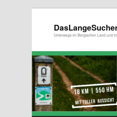
Zum
primären
Inhalt
DasLangeSuche
springen
Unterwegs im Bergischen Land und im 