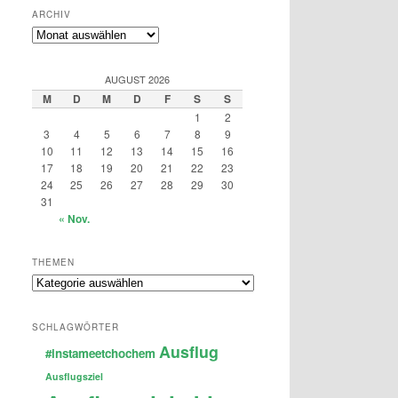
ARCHIV
Archiv
AUGUST 2026
M
D
M
D
F
S
S
1
2
3
4
5
6
7
8
9
10
11
12
13
14
15
16
17
18
19
20
21
22
23
24
25
26
27
28
29
30
31
« Nov.
THEMEN
Themen
SCHLAGWÖRTER
Ausflug
#instameetchochem
Ausflugsziel