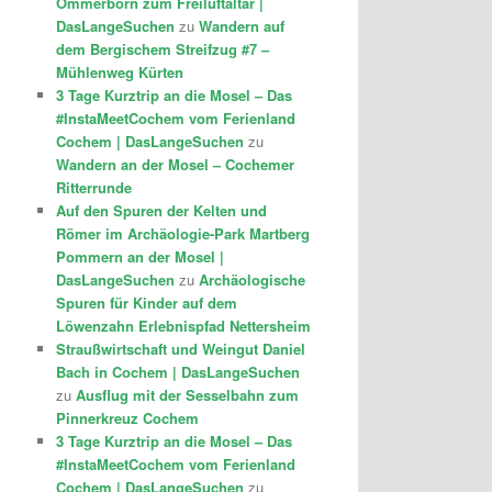
Ommerborn zum Freiluftaltar |
DasLangeSuchen
zu
Wandern auf
dem Bergischem Streifzug #7 –
Mühlenweg Kürten
3 Tage Kurztrip an die Mosel – Das
#InstaMeetCochem vom Ferienland
Cochem | DasLangeSuchen
zu
Wandern an der Mosel – Cochemer
Ritterrunde
Auf den Spuren der Kelten und
Römer im Archäologie-Park Martberg
Pommern an der Mosel |
DasLangeSuchen
zu
Archäologische
Spuren für Kinder auf dem
Löwenzahn Erlebnispfad Nettersheim
Straußwirtschaft und Weingut Daniel
Bach in Cochem | DasLangeSuchen
zu
Ausflug mit der Sesselbahn zum
Pinnerkreuz Cochem
3 Tage Kurztrip an die Mosel – Das
#InstaMeetCochem vom Ferienland
Cochem | DasLangeSuchen
zu