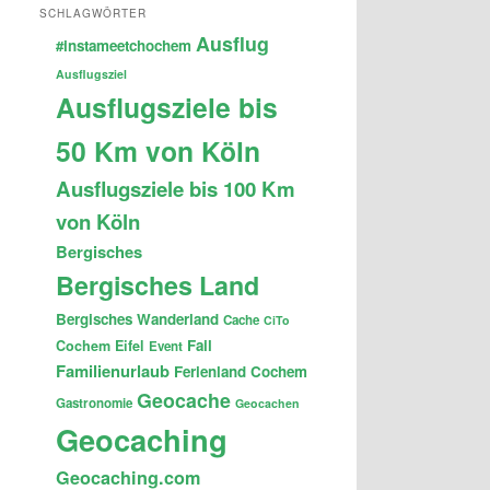
SCHLAGWÖRTER
Ausflug
#instameetchochem
Ausflugsziel
Ausflugsziele bis
50 Km von Köln
Ausflugsziele bis 100 Km
von Köln
Bergisches
Bergisches Land
Bergisches Wanderland
Cache
CiTo
Fail
Cochem
Eifel
Event
Familienurlaub
Ferienland Cochem
Geocache
Gastronomie
Geocachen
Geocaching
Geocaching.com