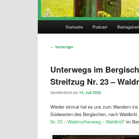
Hauptmenü
Startseite
Podcast
Beitragskar
Beitragsnavigation
←
Vorheriger
Unterwegs im Bergisc
Streifzug Nr. 23 – Wal
Veröffentlicht am
14. Juli 2020
Wieder einmal hat es uns zum Wandern ins 
Südwesten des Bergischen, nach Waldbröl. 
Nr. 23 – Waldmythenweg – Waldbröl
“ im Be