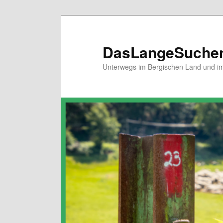
Zum
primären
Inhalt
DasLangeSuche
springen
Unterwegs im Bergischen Land und im 