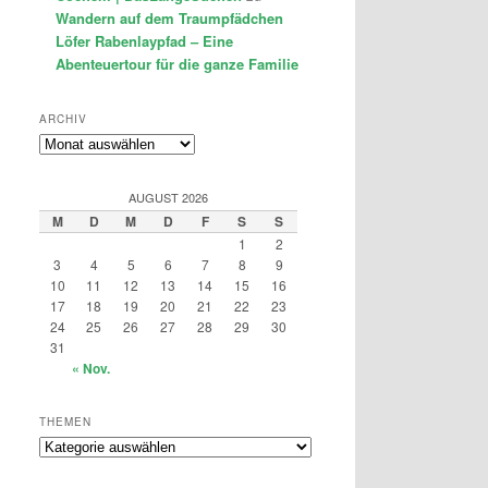
Wandern auf dem Traumpfädchen
Löfer Rabenlaypfad – Eine
Abenteuertour für die ganze Familie
ARCHIV
Archiv
AUGUST 2026
M
D
M
D
F
S
S
1
2
3
4
5
6
7
8
9
10
11
12
13
14
15
16
17
18
19
20
21
22
23
24
25
26
27
28
29
30
31
« Nov.
THEMEN
Themen