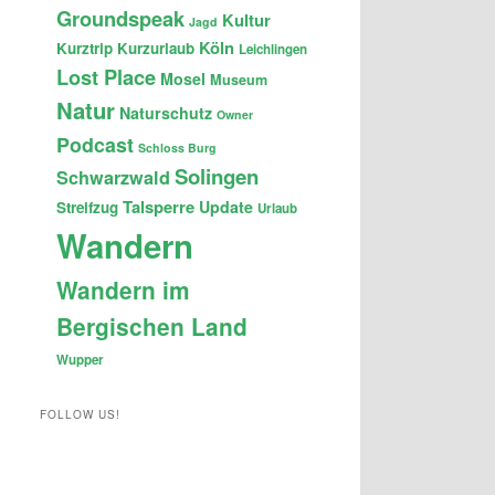
Groundspeak
Kultur
Jagd
Köln
Kurztrip
Kurzurlaub
Leichlingen
Lost Place
Mosel
Museum
Natur
Naturschutz
Owner
Podcast
Schloss Burg
Solingen
Schwarzwald
Talsperre
Update
Streifzug
Urlaub
Wandern
Wandern im
Bergischen Land
Wupper
FOLLOW US!