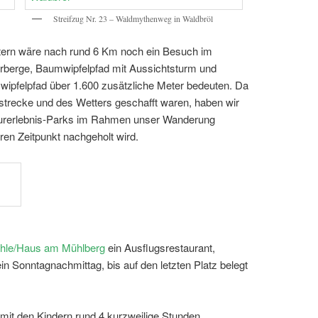
Streifzug Nr. 23 – Waldmythenweg in Waldbröl
ern wäre nach rund 6 Km noch ein Besuch im
rberge, Baumwipfelpfad mit Aussichtsturm und
mwipfelpfad über 1.600 zusätzliche Meter bedeuten. Da
strecke und des Wetters geschafft waren, haben wir
aturerlebnis-Parks im Rahmen unser Wanderung
ren Zeitpunkt nachgeholt wird.
hle/Haus am Mühlberg
ein Ausflugsrestaurant,
 Sonntagnachmittag, bis auf den letzten Platz belegt
mit den Kindern rund 4 kurzweilige Stunden