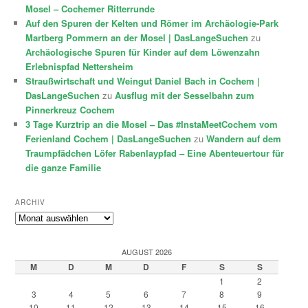
Mosel – Cochemer Ritterrunde
Auf den Spuren der Kelten und Römer im Archäologie-Park
Martberg Pommern an der Mosel | DasLangeSuchen
zu
Archäologische Spuren für Kinder auf dem Löwenzahn
Erlebnispfad Nettersheim
Straußwirtschaft und Weingut Daniel Bach in Cochem |
DasLangeSuchen
zu
Ausflug mit der Sesselbahn zum
Pinnerkreuz Cochem
3 Tage Kurztrip an die Mosel – Das #InstaMeetCochem vom
Ferienland Cochem | DasLangeSuchen
zu
Wandern auf dem
Traumpfädchen Löfer Rabenlaypfad – Eine Abenteuertour für
die ganze Familie
ARCHIV
Archiv
AUGUST 2026
M
D
M
D
F
S
S
1
2
3
4
5
6
7
8
9
10
11
12
13
14
15
16