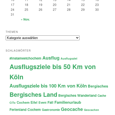
17
18
19
20
21
22
23
24
25
26
27
28
29
30
31
« Nov.
THEMEN
Themen
SCHLAGWÖRTER
Ausflug
#instameetchochem
Ausflugsziel
Ausflugsziele bis 50 Km von
Köln
Ausflugsziele bis 100 Km von Köln
Bergisches
Bergisches Land
Bergisches Wanderland
Cache
Familienurlaub
Fail
Cochem
Eifel
Event
CiTo
Geocache
Ferienland Cochem
Gastronomie
Geocachen