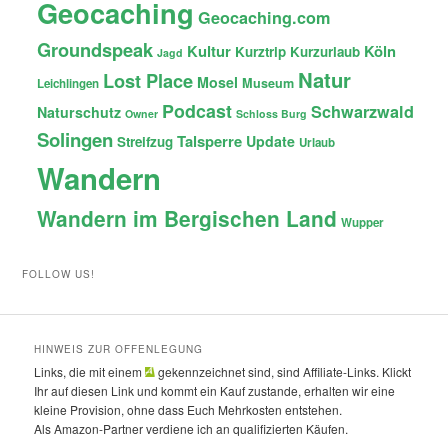
Geocaching
Geocaching.com
Groundspeak
Kultur
Köln
Kurztrip
Kurzurlaub
Jagd
Natur
Lost Place
Mosel
Museum
Leichlingen
Podcast
Schwarzwald
Naturschutz
Owner
Schloss Burg
Solingen
Talsperre
Update
Streifzug
Urlaub
Wandern
Wandern im Bergischen Land
Wupper
FOLLOW US!
HINWEIS ZUR OFFENLEGUNG
Links, die mit einem
gekennzeichnet sind, sind Affiliate-Links. Klickt
Ihr auf diesen Link und kommt ein Kauf zustande, erhalten wir eine
kleine Provision, ohne dass Euch Mehrkosten entstehen.
Als Amazon-Partner verdiene ich an qualifizierten Käufen.