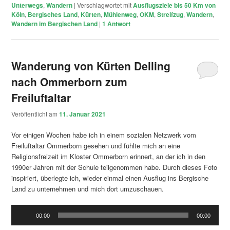
Unterwegs
,
Wandern
|
Verschlagwortet mit
Ausflugsziele bis 50 Km von
Köln
,
Bergisches Land
,
Kürten
,
Mühlenweg
,
OKM
,
Streifzug
,
Wandern
,
Wandern im Bergischen Land
|
1
Antwort
Wanderung von Kürten Delling
nach Ommerborn zum
Freiluftaltar
Veröffentlicht am
11. Januar 2021
Vor einigen Wochen habe ich in einem sozialen Netzwerk vom
Freiluftaltar Ommerborn gesehen und fühlte mich an eine
Religionsfreizeit im Kloster Ommerborn erinnert, an der ich in den
1990er Jahren mit der Schule teilgenommen habe. Durch dieses Foto
inspiriert, überlegte ich, wieder einmal einen Ausflug ins Bergische
Land zu unternehmen und mich dort umzuschauen.
Audio-
00:00
00:00
Player