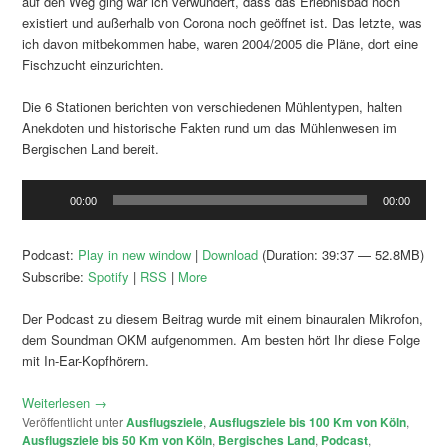
auf den Weg ging war ich verwundert, dass das Erlebnisbad noch
existiert und außerhalb von Corona noch geöffnet ist. Das letzte, was
ich davon mitbekommen habe, waren 2004/2005 die Pläne, dort eine
Fischzucht einzurichten.
Die 6 Stationen berichten von verschiedenen Mühlentypen, halten
Anekdoten und historische Fakten rund um das Mühlenwesen im
Bergischen Land bereit.
Audio-
00:00
00:00
Player
Podcast:
Play in new window
|
Download
(Duration: 39:37 — 52.8MB)
Subscribe:
Spotify
|
RSS
|
More
Der Podcast zu diesem Beitrag wurde mit einem binauralen Mikrofon,
dem Soundman OKM aufgenommen. Am besten hört Ihr diese Folge
mit In-Ear-Kopfhörern.
Weiterlesen
→
Veröffentlicht unter
Ausflugsziele
,
Ausflugsziele bis 100 Km von Köln
,
Ausflugsziele bis 50 Km von Köln
,
Bergisches Land
,
Podcast
,