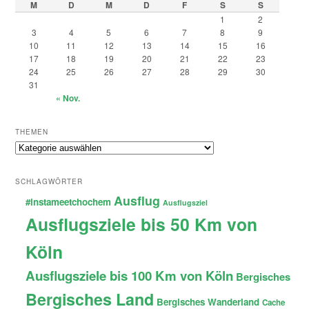
M
D
M
D
F
S
S
1
2
3
4
5
6
7
8
9
10
11
12
13
14
15
16
17
18
19
20
21
22
23
24
25
26
27
28
29
30
31
« Nov.
THEMEN
Themen
SCHLAGWÖRTER
Ausflug
#instameetchochem
Ausflugsziel
Ausflugsziele bis 50 Km von
Köln
Ausflugsziele bis 100 Km von Köln
Bergisches
Bergisches Land
Bergisches Wanderland
Cache