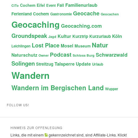
Familienurlaub
Fail
Cochem
Eifel
Event
CiTo
Geocache
Ferienland Cochem
Gastronomie
Geocachen
Geocaching
Geocaching.com
Groundspeak
Kultur
Köln
Kurztrip
Kurzurlaub
Jagd
Natur
Lost Place
Mosel
Museum
Leichlingen
Podcast
Schwarzwald
Naturschutz
Owner
Schloss Burg
Solingen
Talsperre
Update
Streifzug
Urlaub
Wandern
Wandern im Bergischen Land
Wupper
FOLLOW US!
HINWEIS ZUR OFFENLEGUNG
Links, die mit einem
gekennzeichnet sind, sind Affiliate-Links. Klickt